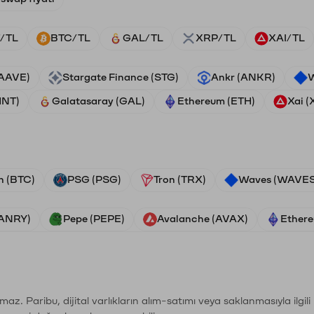
/TL
BTC/TL
GAL/TL
XRP/TL
XAI/TL
(AAVE)
Stargate Finance (STG)
Ankr (ANKR)
W
HNT)
Galatasaray (GAL)
Ethereum (ETH)
Xai (
n (BTC)
PSG (PSG)
Tron (TRX)
Waves (WAVES
VANRY)
Pepe (PEPE)
Avalanche (AVAX)
Ethere
şımaz. Paribu, dijital varlıkların alım-satımı veya saklanmasıyla ilgi