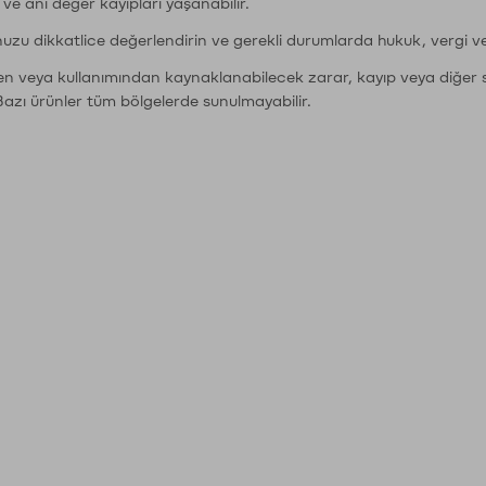
r ve ani değer kayıpları yaşanabilir.
nuzu dikkatlice değerlendirin ve gerekli durumlarda hukuk, vergi v
den veya kullanımından kaynaklanabilecek zarar, kayıp veya diğer 
Bazı ürünler tüm bölgelerde sunulmayabilir.