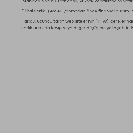
(stablecoin ve NFT'ler dahil), yüksek volatiliteye sahipti
Dijital varlık işlemleri yapmadan önce finansal durumu
Paribu, üçüncü taraf web sitelerinin (TPW) içeriklerin
varlıklarınızda kayıp veya değer düşüşüne yol açabilir. 