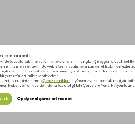
im için önemli
kilde faydalanabilmeniz için, amaçlarla sınırlı ve gizliliğe uygun olacak şekild
 verileriniz işlenmektedir. Bu web sitesinin çalışması için gerekli olan çerezler 
açık rıza vermeniz halinde deneyiminizi iyileştirmek, hizmetlerimizi geliştirmek
lı çerez türleri kullanılabilecektir.
iz izni, istediğiniz zaman
Çerez tercihleri
sayfasını ziyaret ederek değiştirebilir
enen kişisel verilerinize dair daha fazla bilgi için Çerezlere Yönelik Aydınlatma
l et
Opsiyonel çerezleri reddet