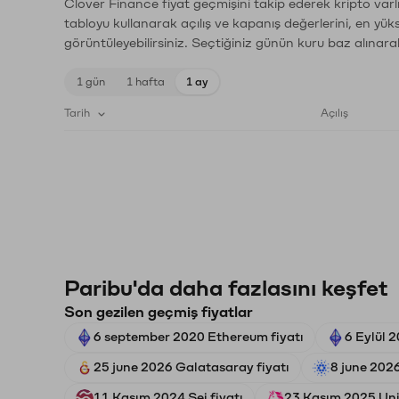
Clover Finance fiyat geçmişini takip ederek kripto varl
tabloyu kullanarak açılış ve kapanış değerlerini, en yük
görüntüleyebilirsiniz. Seçtiğiniz günün kuru baz alınarak
1 gün
1 hafta
1 ay
Tarih
Açılış
Paribu'da daha fazlasını keşfet
Son gezilen geçmiş fiyatlar
6 september 2020 Ethereum fiyatı
6 Eylül 
25 june 2026 Galatasaray fiyatı
8 june 202
11 Kasım 2024 Sei fiyatı
23 Kasım 2025 Uni