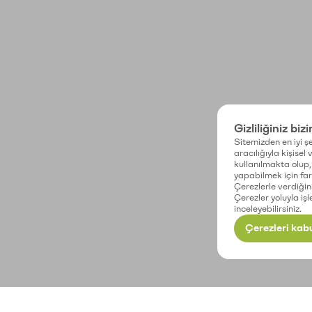
Gizliliğiniz biz
Sitemizden en iyi şe
aracılığıyla kişisel
kullanılmakta olup, 
yapabilmek için fark
Çerezlerle verdiğin
Çerezler yoluyla işl
inceleyebilirsiniz.
Çerezleri kabu