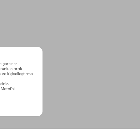
e çerezler
zorunlu olarak
 ve kişiselleştirme
siniz.
 Metni'ni