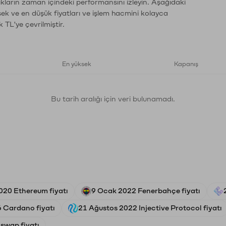
ıkların zaman içindeki performansını izleyin. Aşağıdaki
sek ve en düşük fiyatları ve işlem hacmini kolayca
 TL'ye çevrilmiştir.
En yüksek
Kapanış
Bu tarih aralığı için veri bulunamadı.
2020 Ethereum fiyatı
9 Ocak 2022 Fenerbahçe fiyatı
6 Cardano fiyatı
21 Ağustos 2022 Injective Protocol fiyatı
swap fiyatı