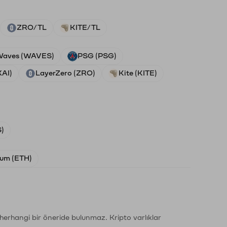
ZRO/TL
KITE/TL
aves (WAVES)
PSG (PSG)
XAI)
LayerZero (ZRO)
Kite (KITE)
)
um (ETH)
li herhangi bir öneride bulunmaz. Kripto varlıklar