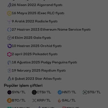
26 Nisan 2022 Algorand fiyatı
16 Mayıs 2025 iExec RLC fiyatı
9 Aralık 2022 Radicle fiyatı
27 Haziran 2023 Ethereum Name Service fiyatı
4 Ekim 2025 Gala fiyatı
10 Haziran 2025 Orchid fiyatı
2 april 2025 Polkadot fiyatı
18 Ağustos 2025 Pudgy Penguins fiyatı
19 february 2025 Raydium fiyatı
6 Şubat 2023 Star Atlas fiyatı
Popüler işlem çiftleri
SYN/TL
CTSI/TL
HNT/TL
STG/TL
BTC/TL
XRP/TL
GAL/TL