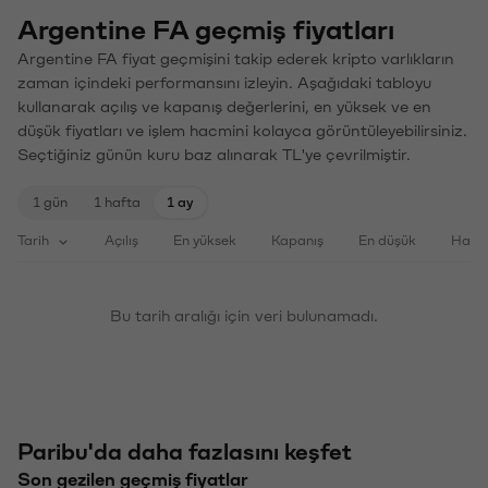
Argentine FA geçmiş fiyatları
Argentine FA fiyat geçmişini takip ederek kripto varlıkların
zaman içindeki performansını izleyin. Aşağıdaki tabloyu
kullanarak açılış ve kapanış değerlerini, en yüksek ve en
düşük fiyatları ve işlem hacmini kolayca görüntüleyebilirsiniz.
Seçtiğiniz günün kuru baz alınarak TL'ye çevrilmiştir.
1 gün
1 hafta
1 ay
Tarih
Açılış
En yüksek
Kapanış
En düşük
Haci
Bu tarih aralığı için veri bulunamadı.
Paribu'da daha fazlasını keşfet
Son gezilen geçmiş fiyatlar