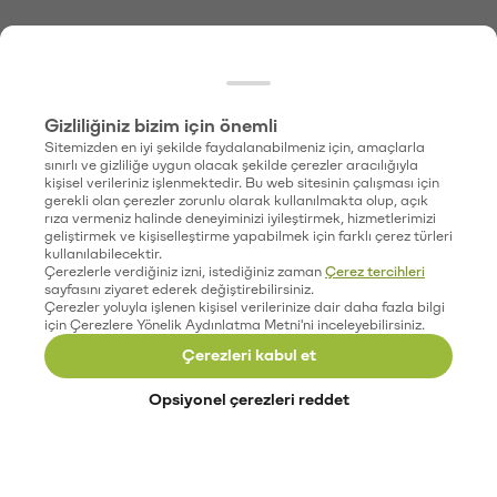
Gizliliğiniz bizim için önemli
Sitemizden en iyi şekilde faydalanabilmeniz için, amaçlarla
sınırlı ve gizliliğe uygun olacak şekilde çerezler aracılığıyla
kişisel verileriniz işlenmektedir. Bu web sitesinin çalışması için
gerekli olan çerezler zorunlu olarak kullanılmakta olup, açık
rıza vermeniz halinde deneyiminizi iyileştirmek, hizmetlerimizi
geliştirmek ve kişiselleştirme yapabilmek için farklı çerez türleri
kullanılabilecektir.
Çerezlerle verdiğiniz izni, istediğiniz zaman
Çerez tercihleri
sayfasını ziyaret ederek değiştirebilirsiniz.
Çerezler yoluyla işlenen kişisel verilerinize dair daha fazla bilgi
için Çerezlere Yönelik Aydınlatma Metni'ni inceleyebilirsiniz.
Çerezleri kabul et
Opsiyonel çerezleri reddet