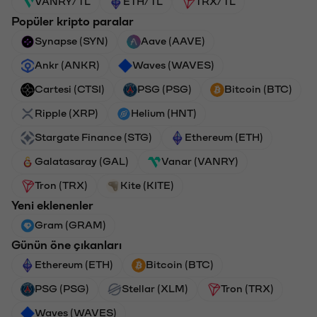
VANRY/TL
ETH/TL
TRX/TL
Popüler kripto paralar
Synapse (SYN)
Aave (AAVE)
Ankr (ANKR)
Waves (WAVES)
Cartesi (CTSI)
PSG (PSG)
Bitcoin (BTC)
Ripple (XRP)
Helium (HNT)
Stargate Finance (STG)
Ethereum (ETH)
Galatasaray (GAL)
Vanar (VANRY)
Tron (TRX)
Kite (KITE)
Yeni eklenenler
Gram (GRAM)
Günün öne çıkanları
Ethereum (ETH)
Bitcoin (BTC)
PSG (PSG)
Stellar (XLM)
Tron (TRX)
Waves (WAVES)