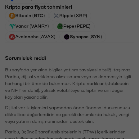
Kripto para fiyat tahminleri
Bitcoin (BTC)
Ripple (XRP)
Vanar (VANRY)
Pepe (PEPE)
Avalanche (AVAX)
Synapse (SYN)
Sorumluluk reddi
Bu sayfada yer alan bilgiler yatırım tavsiyesi niteliği taşımaz.
Paribu, dijital varlıkların alım-satımı veya saklanmasıyla ilgili
herhangi bir öneride bulunmaz. Kripto varlıklar (stablecoin
ve NFT'ler dahil), yüksek volatiliteye sahiptir ve ani değer
kayıpları yaşanabilir.
Dijital varlık işlemleri yapmadan önce finansal durumunuzu
dikkatlice değerlendirin ve gerekli durumlarda hukuk, vergi
veya yatırım danışmanınızdan destek alın.
Paribu, üçüncü taraf web sitelerinin (TPW) içeriklerinden
veya kullanımından kaynaklanabilecek zarar, kayıp veya