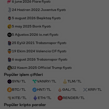
6 june 2026 Flare fiyatı
24 Haziran 2022 Juventus fiyatı
5 august 2026 Beşiktaş fiyatı
5 may 2025 Bonk fiyatı
5 Ağustos 2026 io.net fiyatı
25 Eylül 2021 Trabzonspor fiyatı
19 Ekim 2024 Valencia CF fiyatı
6 august 2026 Trabzonspor fiyatı
22 Kasım 2025 Official Trump fiyatı
Popüler işlem çiftleri
SYN/TL
VANRY/TL
TLM/TL
BTC/TL
HNT/TL
GAL/TL
XRP/TL
KITE/TL
ETH/TL
RENDER/TL
Popüler kripto paralar