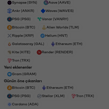
Synapse (SYN)
Aave (AAVE)
Ankr (ANKR)
Waves (WAVES)
PSG (PSG)
Vanar (VANRY)
Bitcoin (BTC)
Alien Worlds (TLM)
Ripple (XRP)
Helium (HNT)
Galatasaray (GAL)
Ethereum (ETH)
Kite (KITE)
Render (RENDER)
Tron (TRX)
Yeni eklenenler
Gram (GRAM)
Günün öne çıkanları
Bitcoin (BTC)
Ethereum (ETH)
PSG (PSG)
Stellar (XLM)
Tron (TRX)
Cardano (ADA)