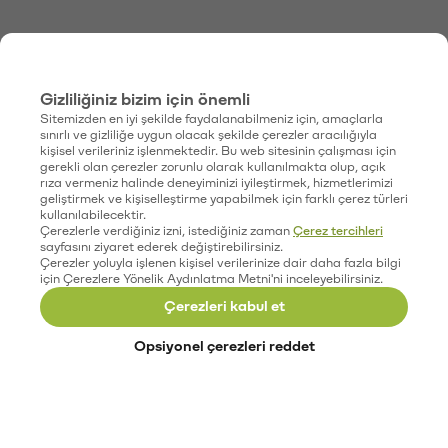
Gizliliğiniz bizim için önemli
Sitemizden en iyi şekilde faydalanabilmeniz için, amaçlarla
sınırlı ve gizliliğe uygun olacak şekilde çerezler aracılığıyla
kişisel verileriniz işlenmektedir. Bu web sitesinin çalışması için
gerekli olan çerezler zorunlu olarak kullanılmakta olup, açık
rıza vermeniz halinde deneyiminizi iyileştirmek, hizmetlerimizi
geliştirmek ve kişiselleştirme yapabilmek için farklı çerez türleri
kullanılabilecektir.
Çerezlerle verdiğiniz izni, istediğiniz zaman
Çerez tercihleri
sayfasını ziyaret ederek değiştirebilirsiniz.
Çerezler yoluyla işlenen kişisel verilerinize dair daha fazla bilgi
için Çerezlere Yönelik Aydınlatma Metni'ni inceleyebilirsiniz.
Çerezleri kabul et
Opsiyonel çerezleri reddet