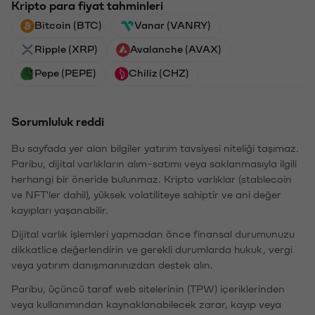
Kripto para fiyat tahminleri
Bitcoin (BTC)
Vanar (VANRY)
Ripple (XRP)
Avalanche (AVAX)
Pepe (PEPE)
Chiliz (CHZ)
Sorumluluk reddi
Bu sayfada yer alan bilgiler yatırım tavsiyesi niteliği taşımaz.
Paribu, dijital varlıkların alım-satımı veya saklanmasıyla ilgili
herhangi bir öneride bulunmaz. Kripto varlıklar (stablecoin
ve NFT'ler dahil), yüksek volatiliteye sahiptir ve ani değer
kayıpları yaşanabilir.
Dijital varlık işlemleri yapmadan önce finansal durumunuzu
dikkatlice değerlendirin ve gerekli durumlarda hukuk, vergi
veya yatırım danışmanınızdan destek alın.
Paribu, üçüncü taraf web sitelerinin (TPW) içeriklerinden
veya kullanımından kaynaklanabilecek zarar, kayıp veya