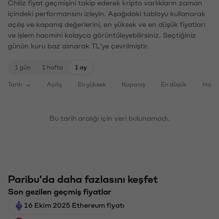
Chiliz fiyat geçmişini takip ederek kripto varlıkların zaman
içindeki performansını izleyin. Aşağıdaki tabloyu kullanarak
açılış ve kapanış değerlerini, en yüksek ve en düşük fiyatları
ve işlem hacmini kolayca görüntüleyebilirsiniz. Seçtiğiniz
günün kuru baz alınarak TL'ye çevrilmiştir.
1 gün
1 hafta
1 ay
Tarih
Açılış
En yüksek
Kapanış
En düşük
Haci
Bu tarih aralığı için veri bulunamadı.
Paribu'da daha fazlasını keşfet
Son gezilen geçmiş fiyatlar
16 Ekim 2025 Ethereum fiyatı