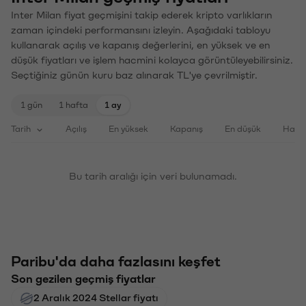
Inter Milan fiyat geçmişini takip ederek kripto varlıkların
zaman içindeki performansını izleyin. Aşağıdaki tabloyu
kullanarak açılış ve kapanış değerlerini, en yüksek ve en
düşük fiyatları ve işlem hacmini kolayca görüntüleyebilirsiniz.
Seçtiğiniz günün kuru baz alınarak TL'ye çevrilmiştir.
1 gün
1 hafta
1 ay
Tarih
Açılış
En yüksek
Kapanış
En düşük
Haci
Bu tarih aralığı için veri bulunamadı.
Paribu'da daha fazlasını keşfet
Son gezilen geçmiş fiyatlar
2 Aralık 2024 Stellar fiyatı