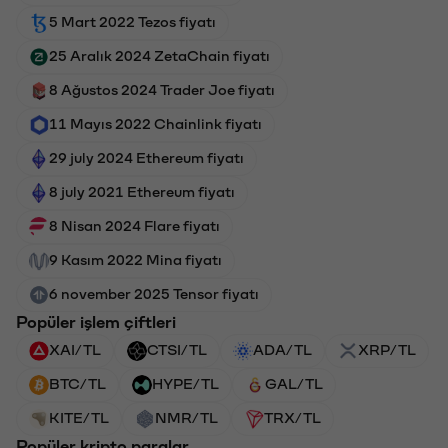
5 Mart 2022 Tezos fiyatı
25 Aralık 2024 ZetaChain fiyatı
8 Ağustos 2024 Trader Joe fiyatı
11 Mayıs 2022 Chainlink fiyatı
29 july 2024 Ethereum fiyatı
8 july 2021 Ethereum fiyatı
8 Nisan 2024 Flare fiyatı
9 Kasım 2022 Mina fiyatı
6 november 2025 Tensor fiyatı
Popüler işlem çiftleri
XAI/TL
CTSI/TL
ADA/TL
XRP/TL
BTC/TL
HYPE/TL
GAL/TL
KITE/TL
NMR/TL
TRX/TL
Popüler kripto paralar