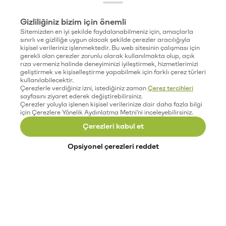
Gizliliğiniz bizim için önemli
Sitemizden en iyi şekilde faydalanabilmeniz için, amaçlarla
sınırlı ve gizliliğe uygun olacak şekilde çerezler aracılığıyla
kişisel verileriniz işlenmektedir. Bu web sitesinin çalışması için
gerekli olan çerezler zorunlu olarak kullanılmakta olup, açık
rıza vermeniz halinde deneyiminizi iyileştirmek, hizmetlerimizi
geliştirmek ve kişiselleştirme yapabilmek için farklı çerez türleri
kullanılabilecektir.
Çerezlerle verdiğiniz izni, istediğiniz zaman
Çerez tercihleri
sayfasını ziyaret ederek değiştirebilirsiniz.
Çerezler yoluyla işlenen kişisel verilerinize dair daha fazla bilgi
için Çerezlere Yönelik Aydınlatma Metni'ni inceleyebilirsiniz.
Çerezleri kabul et
Opsiyonel çerezleri reddet
Paribu’yu keşfet
Eğitimler