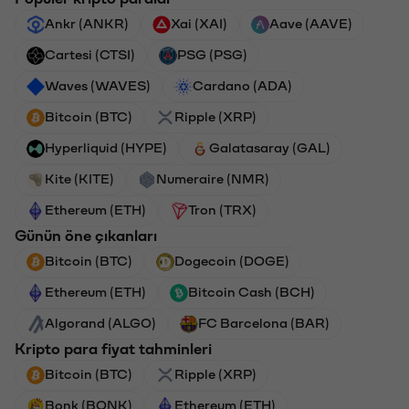
Ankr (ANKR)
Xai (XAI)
Aave (AAVE)
Cartesi (CTSI)
PSG (PSG)
Waves (WAVES)
Cardano (ADA)
Bitcoin (BTC)
Ripple (XRP)
Hyperliquid (HYPE)
Galatasaray (GAL)
Kite (KITE)
Numeraire (NMR)
Ethereum (ETH)
Tron (TRX)
Günün öne çıkanları
Bitcoin (BTC)
Dogecoin (DOGE)
Ethereum (ETH)
Bitcoin Cash (BCH)
Algorand (ALGO)
FC Barcelona (BAR)
Kripto para fiyat tahminleri
Bitcoin (BTC)
Ripple (XRP)
Bonk (BONK)
Ethereum (ETH)