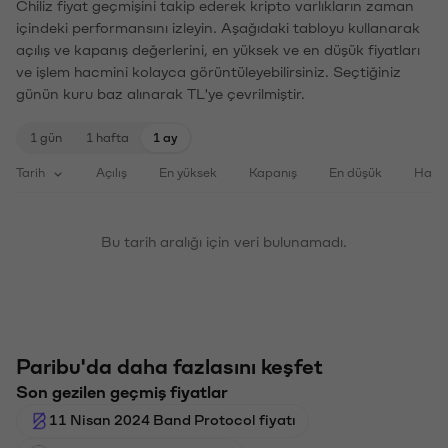
Chiliz fiyat geçmişini takip ederek kripto varlıkların zaman
içindeki performansını izleyin. Aşağıdaki tabloyu kullanarak
açılış ve kapanış değerlerini, en yüksek ve en düşük fiyatları
ve işlem hacmini kolayca görüntüleyebilirsiniz. Seçtiğiniz
günün kuru baz alınarak TL'ye çevrilmiştir.
1 gün
1 hafta
1 ay
Tarih
Açılış
En yüksek
Kapanış
En düşük
Haci
Bu tarih aralığı için veri bulunamadı.
Paribu'da daha fazlasını keşfet
Son gezilen geçmiş fiyatlar
11 Nisan 2024 Band Protocol fiyatı