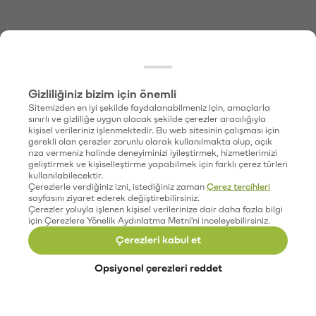
Gizliliğiniz bizim için önemli
Sitemizden en iyi şekilde faydalanabilmeniz için, amaçlarla
sınırlı ve gizliliğe uygun olacak şekilde çerezler aracılığıyla
kişisel verileriniz işlenmektedir. Bu web sitesinin çalışması için
gerekli olan çerezler zorunlu olarak kullanılmakta olup, açık
rıza vermeniz halinde deneyiminizi iyileştirmek, hizmetlerimizi
geliştirmek ve kişiselleştirme yapabilmek için farklı çerez türleri
kullanılabilecektir.
Çerezlerle verdiğiniz izni, istediğiniz zaman
Çerez tercihleri
sayfasını ziyaret ederek değiştirebilirsiniz.
Çerezler yoluyla işlenen kişisel verilerinize dair daha fazla bilgi
için Çerezlere Yönelik Aydınlatma Metni'ni inceleyebilirsiniz.
Çerezleri kabul et
Opsiyonel çerezleri reddet