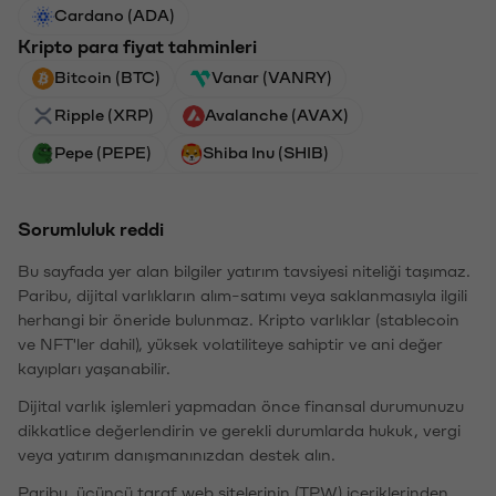
Cardano (ADA)
Kripto para fiyat tahminleri
Bitcoin (BTC)
Vanar (VANRY)
Ripple (XRP)
Avalanche (AVAX)
Pepe (PEPE)
Shiba Inu (SHIB)
Sorumluluk reddi
Bu sayfada yer alan bilgiler yatırım tavsiyesi niteliği taşımaz.
Paribu, dijital varlıkların alım-satımı veya saklanmasıyla ilgili
herhangi bir öneride bulunmaz. Kripto varlıklar (stablecoin
ve NFT'ler dahil), yüksek volatiliteye sahiptir ve ani değer
kayıpları yaşanabilir.
Dijital varlık işlemleri yapmadan önce finansal durumunuzu
dikkatlice değerlendirin ve gerekli durumlarda hukuk, vergi
veya yatırım danışmanınızdan destek alın.
Paribu, üçüncü taraf web sitelerinin (TPW) içeriklerinden