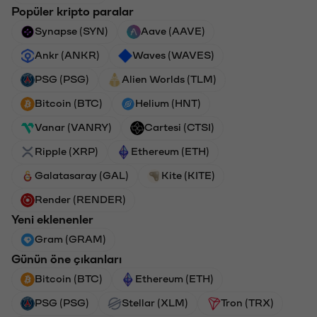
Popüler kripto paralar
Synapse (SYN)
Aave (AAVE)
Ankr (ANKR)
Waves (WAVES)
PSG (PSG)
Alien Worlds (TLM)
Bitcoin (BTC)
Helium (HNT)
Vanar (VANRY)
Cartesi (CTSI)
Ripple (XRP)
Ethereum (ETH)
Galatasaray (GAL)
Kite (KITE)
Render (RENDER)
Yeni eklenenler
Gram (GRAM)
Günün öne çıkanları
Bitcoin (BTC)
Ethereum (ETH)
PSG (PSG)
Stellar (XLM)
Tron (TRX)