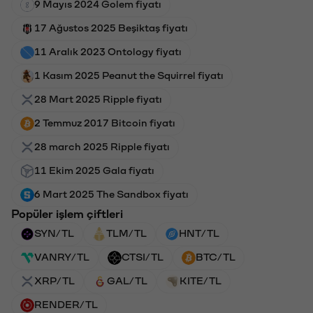
9 Mayıs 2024 Golem fiyatı
17 Ağustos 2025 Beşiktaş fiyatı
11 Aralık 2023 Ontology fiyatı
1 Kasım 2025 Peanut the Squirrel fiyatı
28 Mart 2025 Ripple fiyatı
2 Temmuz 2017 Bitcoin fiyatı
28 march 2025 Ripple fiyatı
11 Ekim 2025 Gala fiyatı
6 Mart 2025 The Sandbox fiyatı
Popüler işlem çiftleri
SYN/TL
TLM/TL
HNT/TL
VANRY/TL
CTSI/TL
BTC/TL
XRP/TL
GAL/TL
KITE/TL
RENDER/TL