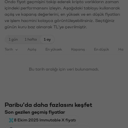
Ondo fiyat geçmişini takip ederek kripto varlıkların zaman
içindeki performansını izleyin. Aşağıdaki tabloyu kullanarak
açılış ve kapanış değerlerini, en yüksek ve en düşük fiyatları
ve işlem hacmini kolayca görüntüleyebilirsiniz. Seçtiğiniz
günün kuru baz alınarak TL'ye çevrilmiştir.
1 gün
1 hafta
1 ay
Tarih
Açılış
En yüksek
Kapanış
En düşük
Haci
Bu tarih aralığı için veri bulunamadı.
Paribu'da daha fazlasını keşfet
Son gezilen geçmiş fiyatlar
8 Ekim 2025 Immutable X fiyatı