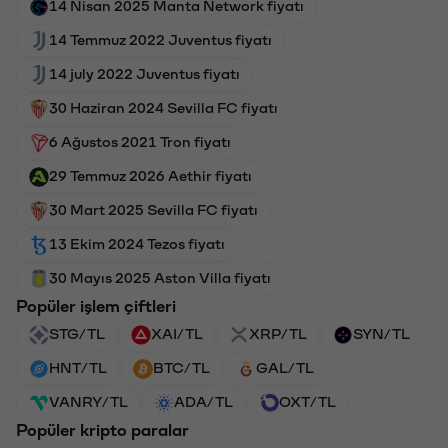
14 Nisan 2025 Manta Network fiyatı
14 Temmuz 2022 Juventus fiyatı
14 july 2022 Juventus fiyatı
30 Haziran 2024 Sevilla FC fiyatı
6 Ağustos 2021 Tron fiyatı
29 Temmuz 2026 Aethir fiyatı
30 Mart 2025 Sevilla FC fiyatı
13 Ekim 2024 Tezos fiyatı
30 Mayıs 2025 Aston Villa fiyatı
Popüler işlem çiftleri
STG/TL
XAI/TL
XRP/TL
SYN/TL
HNT/TL
BTC/TL
GAL/TL
VANRY/TL
ADA/TL
OXT/TL
Popüler kripto paralar