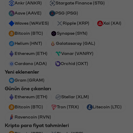
Ankr (ANKR)
Stargate Finance (STG)
Aave (AAVE)
PSG (PSG)
Waves (WAVES)
Ripple (XRP)
Xai (XAI)
Bitcoin (BTC)
Synapse (SYN)
Helium (HNT)
Galatasaray (GAL)
Ethereum (ETH)
Vanar (VANRY)
Cardano (ADA)
Orchid (OXT)
Yeni eklenenler
Gram (GRAM)
Günün öne çıkanları
Ethereum (ETH)
Stellar (XLM)
Bitcoin (BTC)
Tron (TRX)
Litecoin (LTC)
Ravencoin (RVN)
Kripto para fiyat tahminleri