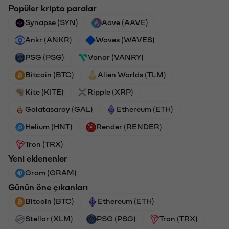
Popüler kripto paralar
Synapse (SYN)
Aave (AAVE)
Ankr (ANKR)
Waves (WAVES)
PSG (PSG)
Vanar (VANRY)
Bitcoin (BTC)
Alien Worlds (TLM)
Kite (KITE)
Ripple (XRP)
Galatasaray (GAL)
Ethereum (ETH)
Helium (HNT)
Render (RENDER)
Tron (TRX)
Yeni eklenenler
Gram (GRAM)
Günün öne çıkanları
Bitcoin (BTC)
Ethereum (ETH)
Stellar (XLM)
PSG (PSG)
Tron (TRX)