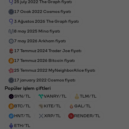
25 july 2022 The Graph fiyatı
17 Ocak 2022 Cosmos fiyatı
3 Ağustos 2026 The Graph fiyatı
8 may 2025 Mina fiyatı
7 may 2026 Arkham fiyatı
17 Temmuz 2024 Trader Joe fiyatı
17 Temmuz 2026 Bitcoin fiyatı
25 Temmuz 2022 MyNeighborAlice fiyatı
17 january 2022 Cosmos fiyatı
Popüler işlem çiftleri
SYN/TL
VANRY/TL
TLM/TL
BTC/TL
KITE/TL
GAL/TL
HNT/TL
XRP/TL
RENDER/TL
ETH/TL