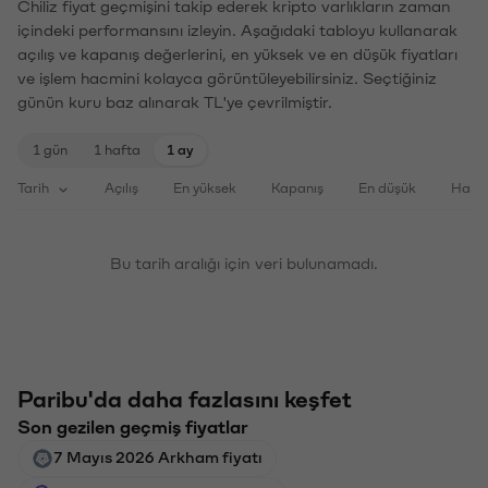
Chiliz fiyat geçmişini takip ederek kripto varlıkların zaman
içindeki performansını izleyin. Aşağıdaki tabloyu kullanarak
açılış ve kapanış değerlerini, en yüksek ve en düşük fiyatları
ve işlem hacmini kolayca görüntüleyebilirsiniz. Seçtiğiniz
günün kuru baz alınarak TL'ye çevrilmiştir.
1 gün
1 hafta
1 ay
Tarih
Açılış
En yüksek
Kapanış
En düşük
Haci
Bu tarih aralığı için veri bulunamadı.
Paribu'da daha fazlasını keşfet
Son gezilen geçmiş fiyatlar
7 Mayıs 2026 Arkham fiyatı