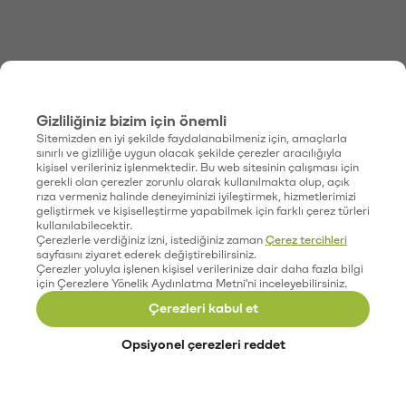
Gizliliğiniz bizim için önemli
Sitemizden en iyi şekilde faydalanabilmeniz için, amaçlarla
sınırlı ve gizliliğe uygun olacak şekilde çerezler aracılığıyla
kişisel verileriniz işlenmektedir. Bu web sitesinin çalışması için
gerekli olan çerezler zorunlu olarak kullanılmakta olup, açık
rıza vermeniz halinde deneyiminizi iyileştirmek, hizmetlerimizi
geliştirmek ve kişiselleştirme yapabilmek için farklı çerez türleri
kullanılabilecektir.
Çerezlerle verdiğiniz izni, istediğiniz zaman
Çerez tercihleri
sayfasını ziyaret ederek değiştirebilirsiniz.
Çerezler yoluyla işlenen kişisel verilerinize dair daha fazla bilgi
için Çerezlere Yönelik Aydınlatma Metni'ni inceleyebilirsiniz.
Çerezleri kabul et
Opsiyonel çerezleri reddet