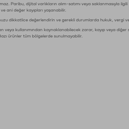
şımaz. Paribu, dijital varlıkların alım-satımı veya saklanmasıyla ilgi
r ve ani değer kayıpları yaşanabilir.
nuzu dikkatlice değerlendirin ve gerekli durumlarda hukuk, vergi v
den veya kullanımından kaynaklanabilecek zarar, kayıp veya diğer 
Bazı ürünler tüm bölgelerde sunulmayabilir.