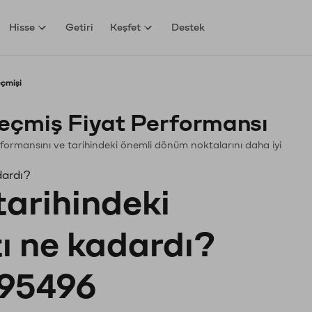
Hisse
Getiri
Keşfet
Destek
eçmişi
eçmiş Fiyat Performansı
 Performansını ve tarihindeki önemli dönüm noktalarını daha iyi
dardı?
tarihindeki
tı ne kadardı?
95496