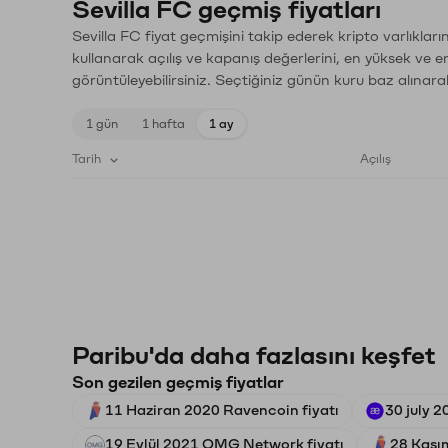
Sevilla FC geçmiş fiyatları
Sevilla FC fiyat geçmişini takip ederek kripto varlıklar
kullanarak açılış ve kapanış değerlerini, en yüksek ve e
görüntüleyebilirsiniz. Seçtiğiniz günün kuru baz alınarak
1 gün
1 hafta
1 ay
Tarih
Açılış
Paribu'da daha fazlasını keşfet
Son gezilen geçmiş fiyatlar
11 Haziran 2020 Ravencoin fiyatı
30 july 2
19 Eylül 2021 OMG Network fiyatı
28 Kası