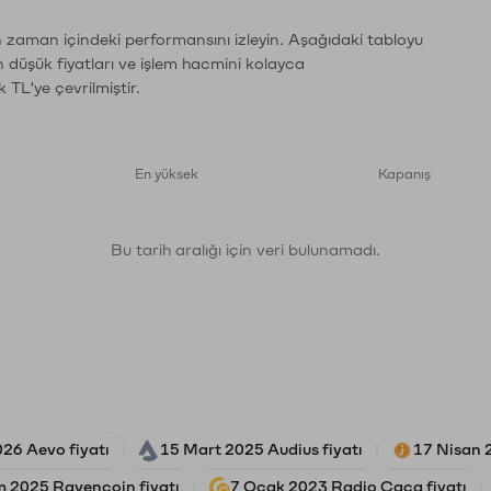
ın zaman içindeki performansını izleyin. Aşağıdaki tabloyu
n düşük fiyatları ve işlem hacmini kolayca
 TL'ye çevrilmiştir.
En yüksek
Kapanış
Bu tarih aralığı için veri bulunamadı.
026 Aevo fiyatı
15 Mart 2025 Audius fiyatı
17 Nisan 
m 2025 Ravencoin fiyatı
7 Ocak 2023 Radio Caca fiyatı