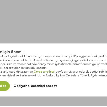
im için önemli
kilde faydalanabilmeniz için, amaçlarla sınırlı ve gizliliğe uygun olacak şekild
 verileriniz işlenmektedir. Bu web sitesinin çalışması için gerekli olan çerezler 
açık rıza vermeniz halinde deneyiminizi iyileştirmek, hizmetlerimizi geliştirmek
lı çerez türleri kullanılabilecektir.
iz izni, istediğiniz zaman
Çerez tercihleri
sayfasını ziyaret ederek değiştirebilir
enen kişisel verilerinize dair daha fazla bilgi için Çerezlere Yönelik Aydınlatma
l et
Opsiyonel çerezleri reddet