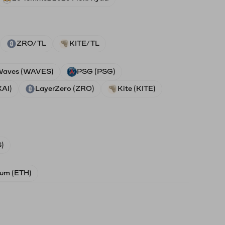
ZRO/TL
KITE/TL
aves (WAVES)
PSG (PSG)
XAI)
LayerZero (ZRO)
Kite (KITE)
)
um (ETH)