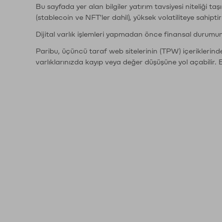
Bu sayfada yer alan bilgiler yatırım tavsiyesi niteliği ta
(stablecoin ve NFT'ler dahil), yüksek volatiliteye sahipti
Dijital varlık işlemleri yapmadan önce finansal durumu
Paribu, üçüncü taraf web sitelerinin (TPW) içeriklerin
varlıklarınızda kayıp veya değer düşüşüne yol açabilir. 