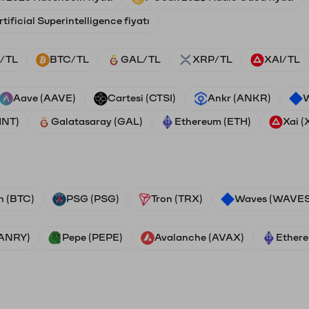
tificial Superintelligence fiyatı
/TL
BTC/TL
GAL/TL
XRP/TL
XAI/TL
Aave (AAVE)
Cartesi (CTSI)
Ankr (ANKR)
W
HNT)
Galatasaray (GAL)
Ethereum (ETH)
Xai (
n (BTC)
PSG (PSG)
Tron (TRX)
Waves (WAVES
VANRY)
Pepe (PEPE)
Avalanche (AVAX)
Ethere