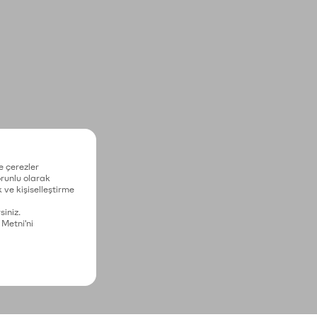
e çerezler
zorunlu olarak
 ve kişiselleştirme
siniz.
 Metni'ni