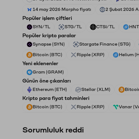
14 may 2026 Morpho fiyatı
2 Şubat 2026 Ar
Popüler işlem çiftleri
SYN/TL
STG/TL
CTSI/TL
HNT
Popüler kripto paralar
Synapse (SYN)
Stargate Finance (STG)
Bitcoin (BTC)
Ripple (XRP)
Helium (
Yeni eklenenler
Gram (GRAM)
Günün öne çıkanları
Ethereum (ETH)
Stellar (XLM)
Bitcoi
Kripto para fiyat tahminleri
Bitcoin (BTC)
Ripple (XRP)
Vanar (
Sorumluluk reddi