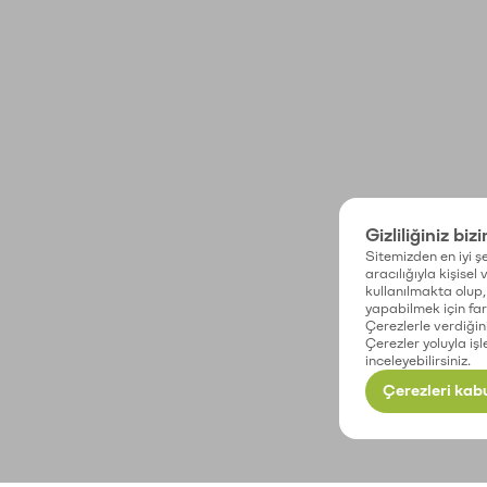
Gizliliğiniz biz
Sitemizden en iyi şe
aracılığıyla kişisel
kullanılmakta olup, 
yapabilmek için fark
Çerezlerle verdiğin
Çerezler yoluyla işl
inceleyebilirsiniz.
Çerezleri kabu