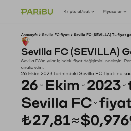
Kripto al/sat
Piyasalar
Anasayfa
Sevilla FC fiyatı
Sevilla FC (SEVILLA) TL fiyat g
Sevilla FC (SEVILLA) G
Sevilla FC'ın yıllar içindeki fiyat değişimini inceleyin.
analiz edin.
26 Ekim 2023 tarihindeki Sevilla FC fiyatı ne ka
26
Ekim
2023
Sevilla FC
fiya
₺27,81
≈
$0,976