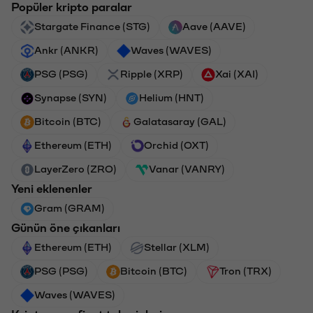
Popüler kripto paralar
Stargate Finance (STG)
Aave (AAVE)
Ankr (ANKR)
Waves (WAVES)
PSG (PSG)
Ripple (XRP)
Xai (XAI)
Synapse (SYN)
Helium (HNT)
Bitcoin (BTC)
Galatasaray (GAL)
Ethereum (ETH)
Orchid (OXT)
LayerZero (ZRO)
Vanar (VANRY)
Yeni eklenenler
Gram (GRAM)
Günün öne çıkanları
Ethereum (ETH)
Stellar (XLM)
PSG (PSG)
Bitcoin (BTC)
Tron (TRX)
Waves (WAVES)