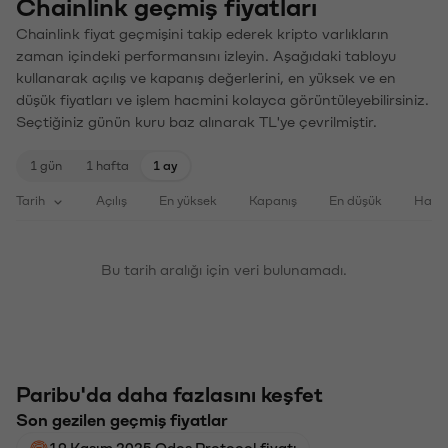
Chainlink geçmiş fiyatları
Chainlink fiyat geçmişini takip ederek kripto varlıkların
zaman içindeki performansını izleyin. Aşağıdaki tabloyu
kullanarak açılış ve kapanış değerlerini, en yüksek ve en
düşük fiyatları ve işlem hacmini kolayca görüntüleyebilirsiniz.
Seçtiğiniz günün kuru baz alınarak TL'ye çevrilmiştir.
1 gün
1 hafta
1 ay
Tarih
Açılış
En yüksek
Kapanış
En düşük
Haci
Bu tarih aralığı için veri bulunamadı.
Paribu'da daha fazlasını keşfet
Son gezilen geçmiş fiyatlar
19 Kasım 2025 Odos Protocol fiyatı