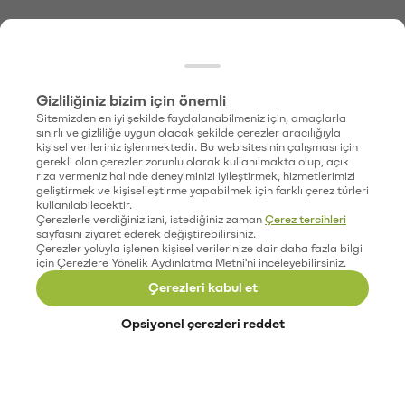
Gizliliğiniz bizim için önemli
Sitemizden en iyi şekilde faydalanabilmeniz için, amaçlarla
sınırlı ve gizliliğe uygun olacak şekilde çerezler aracılığıyla
kişisel verileriniz işlenmektedir. Bu web sitesinin çalışması için
gerekli olan çerezler zorunlu olarak kullanılmakta olup, açık
rıza vermeniz halinde deneyiminizi iyileştirmek, hizmetlerimizi
geliştirmek ve kişiselleştirme yapabilmek için farklı çerez türleri
kullanılabilecektir.
Çerezlerle verdiğiniz izni, istediğiniz zaman
Çerez tercihleri
sayfasını ziyaret ederek değiştirebilirsiniz.
Çerezler yoluyla işlenen kişisel verilerinize dair daha fazla bilgi
için Çerezlere Yönelik Aydınlatma Metni'ni inceleyebilirsiniz.
Çerezleri kabul et
Opsiyonel çerezleri reddet