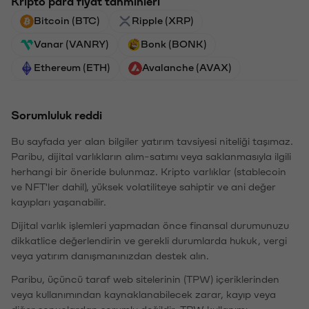
Kripto para fiyat tahminleri
Bitcoin (BTC)
Ripple (XRP)
Vanar (VANRY)
Bonk (BONK)
Ethereum (ETH)
Avalanche (AVAX)
Sorumluluk reddi
Bu sayfada yer alan bilgiler yatırım tavsiyesi niteliği taşımaz.
Paribu, dijital varlıkların alım-satımı veya saklanmasıyla ilgili
herhangi bir öneride bulunmaz. Kripto varlıklar (stablecoin
ve NFT'ler dahil), yüksek volatiliteye sahiptir ve ani değer
kayıpları yaşanabilir.
Dijital varlık işlemleri yapmadan önce finansal durumunuzu
dikkatlice değerlendirin ve gerekli durumlarda hukuk, vergi
veya yatırım danışmanınızdan destek alın.
Paribu, üçüncü taraf web sitelerinin (TPW) içeriklerinden
veya kullanımından kaynaklanabilecek zarar, kayıp veya
diğer sonuçlardan sorumlu değildir. TPW kullanımı,