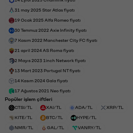
31 may 2025 Star Atlas fiyatı
19 Ocak 2025 Alfa Romeo fiyatı
30 Temmuz 2022 Axie Infinity fiyatı
7 Kasım 2022 Manchester City FC fiyatı
21 april 2024 AS Roma fiyatı
2 Mayıs 2023 1inch Network fiyatı
13 Mart 2023 Portugal NT fiyatı
14 Kasım 2024 Gala fiyatı
17 Ağustos 2021 Neo fiyatı
Popüler işlem çiftleri
CTSI/TL
XAI/TL
ADA/TL
XRP/TL
KITE/TL
BTC/TL
HYPE/TL
NMR/TL
GAL/TL
VANRY/TL