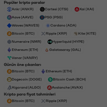
Popüler kripto paralar
Ankr (ANKR)
Cartesi (CTSI)
Xai (XAI)
Aave (AAVE)
PSG (PSG)
Waves (WAVES)
Cardano (ADA)
Bitcoin (BTC)
Ripple (XRP)
Kite (KITE)
Numeraire (NMR)
Hyperliquid (HYPE)
Ethereum (ETH)
Galatasaray (GAL)
Vanar (VANRY)
Günün öne çıkanları
Bitcoin (BTC)
Ethereum (ETH)
Dogecoin (DOGE)
Bitcoin Cash (BCH)
Algorand (ALGO)
Avalanche (AVAX)
Kripto para fiyat tahminleri
Bitcoin (BTC)
Ripple (XRP)