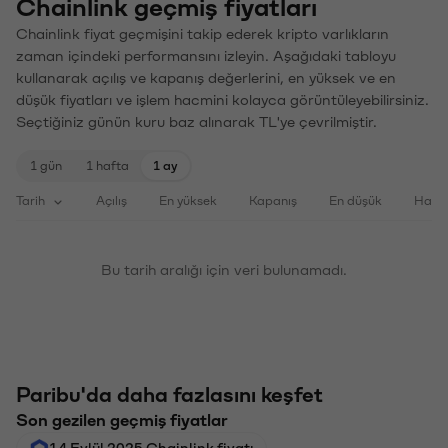
Chainlink geçmiş fiyatları
Chainlink fiyat geçmişini takip ederek kripto varlıkların
zaman içindeki performansını izleyin. Aşağıdaki tabloyu
kullanarak açılış ve kapanış değerlerini, en yüksek ve en
düşük fiyatları ve işlem hacmini kolayca görüntüleyebilirsiniz.
Seçtiğiniz günün kuru baz alınarak TL'ye çevrilmiştir.
1 gün
1 hafta
1 ay
Tarih
Açılış
En yüksek
Kapanış
En düşük
Haci
Bu tarih aralığı için veri bulunamadı.
Paribu'da daha fazlasını keşfet
Son gezilen geçmiş fiyatlar
14 Eylül 2025 Chainlink fiyatı