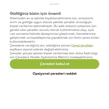
Gizliliğiniz bizim için önemli
Sitemizden en iyi şekilde faydalanabilmeniz için, amaçlarla
sınırlı ve gizliliğe uygun olacak şekilde çerezler aracılığıyla
kişisel verileriniz işlenmektedir. Bu web sitesinin çalışması için
gerekli olan çerezler zorunlu olarak kullanılmakta olup, açık
rıza vermeniz halinde deneyiminizi iyileştirmek, hizmetlerimizi
geliştirmek ve kişiselleştirme yapabilmek için farklı çerez türleri
kullanılabilecektir.
Çerezlerle verdiğiniz izni, istediğiniz zaman
Çerez tercihleri
sayfasını ziyaret ederek değiştirebilirsiniz.
Çerezler yoluyla işlenen kişisel verilerinize dair daha fazla bilgi
için Çerezlere Yönelik Aydınlatma Metni'ni inceleyebilirsiniz.
Çerezleri kabul et
Opsiyonel çerezleri reddet
Paribu’yu keşfet