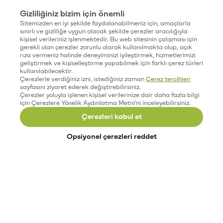
Gizliliğiniz bizim için önemli
Sitemizden en iyi şekilde faydalanabilmeniz için, amaçlarla
sınırlı ve gizliliğe uygun olacak şekilde çerezler aracılığıyla
kişisel verileriniz işlenmektedir. Bu web sitesinin çalışması için
gerekli olan çerezler zorunlu olarak kullanılmakta olup, açık
rıza vermeniz halinde deneyiminizi iyileştirmek, hizmetlerimizi
geliştirmek ve kişiselleştirme yapabilmek için farklı çerez türleri
kullanılabilecektir.
Çerezlerle verdiğiniz izni, istediğiniz zaman
Çerez tercihleri
sayfasını ziyaret ederek değiştirebilirsiniz.
Çerezler yoluyla işlenen kişisel verilerinize dair daha fazla bilgi
için Çerezlere Yönelik Aydınlatma Metni'ni inceleyebilirsiniz.
Çerezleri kabul et
Opsiyonel çerezleri reddet
Paribu’yu keşfet
Eğitimler