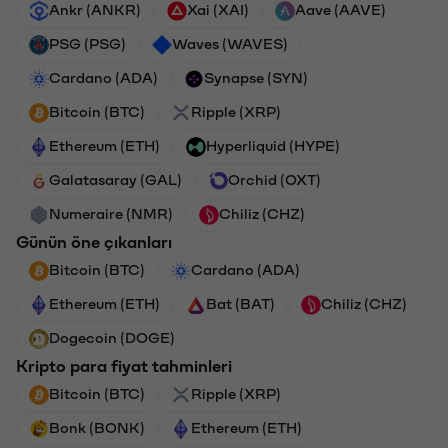
Ankr (ANKR)
Xai (XAI)
Aave (AAVE)
PSG (PSG)
Waves (WAVES)
Cardano (ADA)
Synapse (SYN)
Bitcoin (BTC)
Ripple (XRP)
Ethereum (ETH)
Hyperliquid (HYPE)
Galatasaray (GAL)
Orchid (OXT)
Numeraire (NMR)
Chiliz (CHZ)
Günün öne çıkanları
Bitcoin (BTC)
Cardano (ADA)
Ethereum (ETH)
Bat (BAT)
Chiliz (CHZ)
Dogecoin (DOGE)
Kripto para fiyat tahminleri
Bitcoin (BTC)
Ripple (XRP)
Bonk (BONK)
Ethereum (ETH)