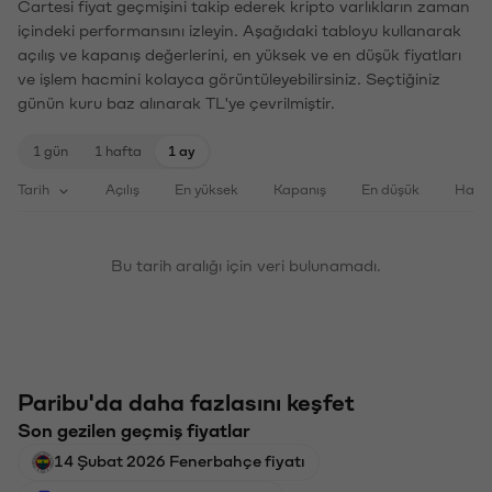
Cartesi fiyat geçmişini takip ederek kripto varlıkların zaman
içindeki performansını izleyin. Aşağıdaki tabloyu kullanarak
açılış ve kapanış değerlerini, en yüksek ve en düşük fiyatları
ve işlem hacmini kolayca görüntüleyebilirsiniz. Seçtiğiniz
günün kuru baz alınarak TL'ye çevrilmiştir.
1 gün
1 hafta
1 ay
Tarih
Açılış
En yüksek
Kapanış
En düşük
Haci
Bu tarih aralığı için veri bulunamadı.
Paribu'da daha fazlasını keşfet
Son gezilen geçmiş fiyatlar
14 Şubat 2026 Fenerbahçe fiyatı