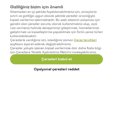
Gizliliğiniz bizim için önemli
Sitemizden en iyi şekilde faydalanabilmeniz için, amaçlarla
sınırlı ve gizliliğe uygun olacak şekilde çerezler aracılığıyla
kişisel verileriniz işlenmektedir. Bu web sitesinin çalışması için
gerekli olan çerezler zorunlu olarak kullanılmakta olup, açık
rıza vermeniz halinde deneyiminizi iyileştirmek, hizmetlerimizi
geliştirmek ve kişiselleştirme yapabilmek için farklı çerez türleri
kullanılabilecektir.
Çerezlerle verdiğiniz izni, istediğiniz zaman
Çerez tercihleri
sayfasını ziyaret ederek değiştirebilirsiniz.
Çerezler yoluyla işlenen kişisel verilerinize dair daha fazla bilgi
için Çerezlere Yönelik Aydınlatma Metni'ni inceleyebilirsiniz.
Çerezleri kabul et
Opsiyonel çerezleri reddet
Paribu’yu keşfet
Eğitimler