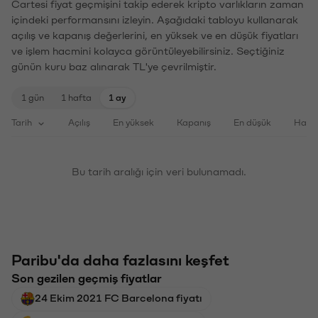
Cartesi fiyat geçmişini takip ederek kripto varlıkların zaman
içindeki performansını izleyin. Aşağıdaki tabloyu kullanarak
açılış ve kapanış değerlerini, en yüksek ve en düşük fiyatları
ve işlem hacmini kolayca görüntüleyebilirsiniz. Seçtiğiniz
günün kuru baz alınarak TL'ye çevrilmiştir.
1 gün
1 hafta
1 ay
Tarih
Açılış
En yüksek
Kapanış
En düşük
Haci
Bu tarih aralığı için veri bulunamadı.
Paribu'da daha fazlasını keşfet
Son gezilen geçmiş fiyatlar
24 Ekim 2021 FC Barcelona fiyatı