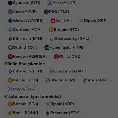
Synapse (SYN)
Ankr (ANKR)
Aave (AAVE)
PSG (PSG)
Waves (WAVES)
Xai (XAI)
Ripple (XRP)
Cardano (ADA)
Bitcoin (BTC)
Ethereum (ETH)
Galatasaray (GAL)
Orchid (OXT)
Hyperliquid (HYPE)
Render (RENDER)
Chiliz (CHZ)
Günün öne çıkanları
Ethereum (ETH)
Cardano (ADA)
Bitcoin (BTC)
Stellar (XLM)
Tron (TRX)
Ripple (XRP)
Kripto para fiyat tahminleri
Bitcoin (BTC)
Ripple (XRP)
Bonk (BONK)
Ethereum (ETH)