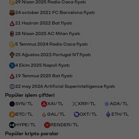
29 Nisan 2025 Radio Caca fiyatı
24 october 2021 FC Barcelona fiyatı
21 Haziran 2022 Bat fiyatı
28 Nisan 2025 AC Milan fiyatı
5 Temmuz 2024 Radio Caca fiyatı
25 Ağustos 2023 Portugal NT fiyatı
4 Ekim 2025 Napoli fiyatı
19 Temmuz 2025 Bat fiyatı
22 may 2026 Artificial Superintelligence fiyatı
Popüler işlem çiftleri
SYN/TL
XAI/TL
XRP/TL
ADA/TL
BTC/TL
GAL/TL
OXT/TL
ETH/TL
HYPE/TL
RENDER/TL
Popüler kripto paralar