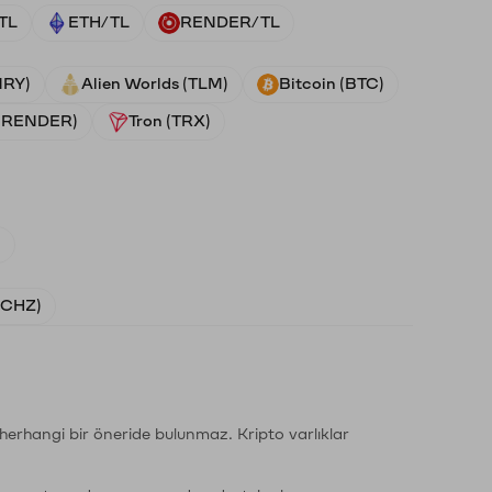
TL
ETH/TL
RENDER/TL
NRY)
Alien Worlds (TLM)
Bitcoin (BTC)
 (RENDER)
Tron (TRX)
)
 (CHZ)
li herhangi bir öneride bulunmaz. Kripto varlıklar