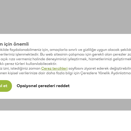
im için önemli
kilde faydalanabilmeniz için, amaçlarla sınırlı ve gizliliğe uygun olacak şekild
 verileriniz işlenmektedir. Bu web sitesinin çalışması için gerekli olan çerezler 
açık rıza vermeniz halinde deneyiminizi iyileştirmek, hizmetlerimizi geliştirmek
lı çerez türleri kullanılabilecektir.
iz izni, istediğiniz zaman
Çerez tercihleri
sayfasını ziyaret ederek değiştirebilir
enen kişisel verilerinize dair daha fazla bilgi için Çerezlere Yönelik Aydınlatma
l et
Opsiyonel çerezleri reddet