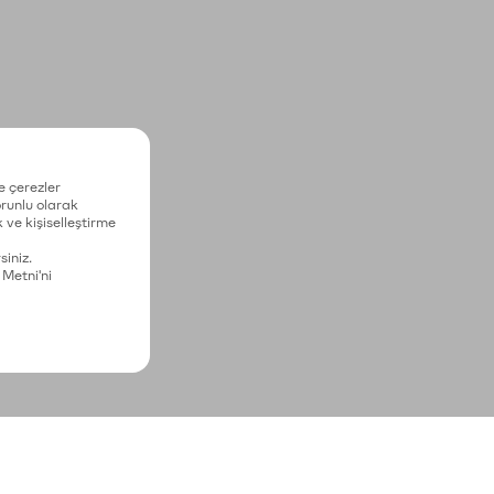
e çerezler
zorunlu olarak
 ve kişiselleştirme
siniz.
 Metni'ni