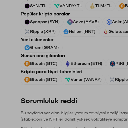
SYN/TL
VANRY/TL
TLM/TL
B
Popüler kripto paralar
Synapse (SYN)
Aave (AAVE)
Ankr (
Ripple (XRP)
Helium (HNT)
Galatasa
Yeni eklenenler
Gram (GRAM)
Günün öne çıkanları
Bitcoin (BTC)
Ethereum (ETH)
PSG (
Kripto para fiyat tahminleri
Bitcoin (BTC)
Vanar (VANRY)
Ripple
Sorumluluk reddi
Bu sayfada yer alan bilgiler yatırım tavsiyesi niteliği ta
(stablecoin ve NFT'ler dahil), yüksek volatiliteye sahipti