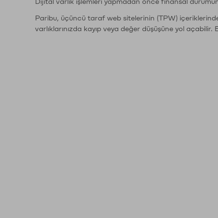
Dijital varlık işlemleri yapmadan önce finansal durumu
Paribu, üçüncü taraf web sitelerinin (TPW) içeriklerin
varlıklarınızda kayıp veya değer düşüşüne yol açabilir. 