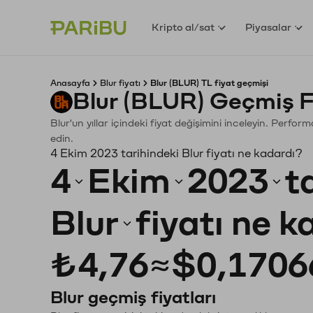
Kripto al/sat
Piyasalar
Anasayfa
Blur fiyatı
Blur (BLUR) TL fiyat geçmişi
Blur (BLUR) Geçmiş F
Blur'un yıllar içindeki fiyat değişimini inceleyin. Perfo
edin.
4 Ekim 2023 tarihindeki Blur fiyatı ne kadardı?
4
Ekim
2023
t
Blur
fiyatı ne 
₺4,76
≈
$0,1706
Blur geçmiş fiyatları