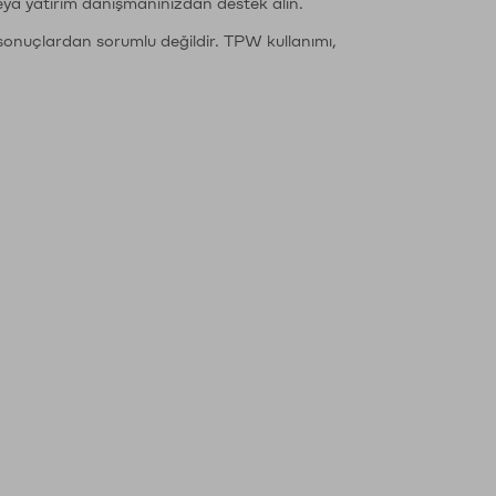
eya yatırım danışmanınızdan destek alın.
sonuçlardan sorumlu değildir. TPW kullanımı,