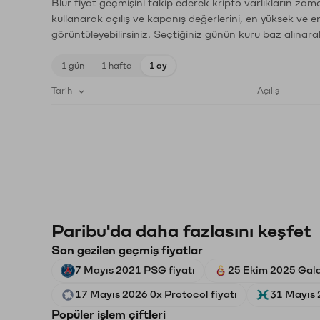
Blur fiyat geçmişini takip ederek kripto varlıkların zam
kullanarak açılış ve kapanış değerlerini, en yüksek ve e
görüntüleyebilirsiniz. Seçtiğiniz günün kuru baz alınarak
1 gün
1 hafta
1 ay
Tarih
Açılış
Paribu'da daha fazlasını keşfet
Son gezilen geçmiş fiyatlar
7 Mayıs 2021 PSG fiyatı
25 Ekim 2025 Gala
17 Mayıs 2026 0x Protocol fiyatı
31 Mayıs 
Popüler işlem çiftleri