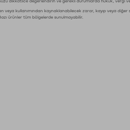
nuzu dikkatlice değerlendirin ve gerekli durumlarda hukuk, vergi v
den veya kullanımından kaynaklanabilecek zarar, kayıp veya diğer 
Bazı ürünler tüm bölgelerde sunulmayabilir.