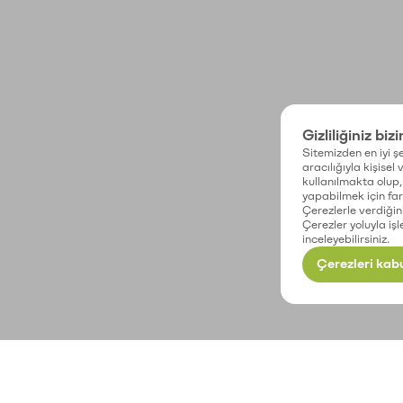
Gizliliğiniz biz
Sitemizden en iyi şe
aracılığıyla kişisel
kullanılmakta olup, 
yapabilmek için fark
Çerezlerle verdiğin
Çerezler yoluyla işl
inceleyebilirsiniz.
Çerezleri kabu