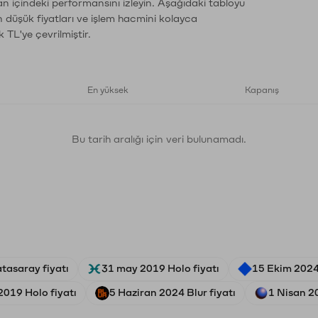
an içindeki performansını izleyin. Aşağıdaki tabloyu
n düşük fiyatları ve işlem hacmini kolayca
 TL'ye çevrilmiştir.
En yüksek
Kapanış
Bu tarih aralığı için veri bulunamadı.
tasaray fiyatı
31 may 2019 Holo fiyatı
15 Ekim 2024
2019 Holo fiyatı
5 Haziran 2024 Blur fiyatı
1 Nisan 2