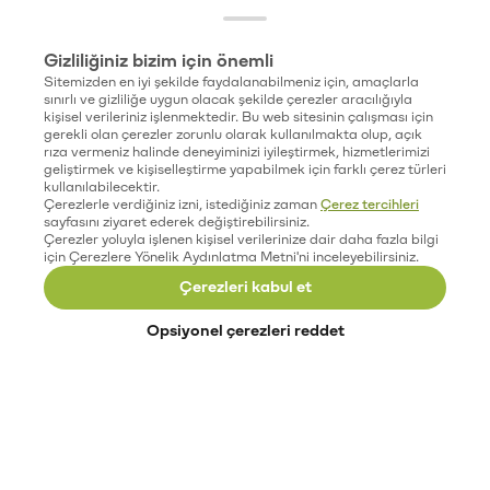
Gizliliğiniz bizim için önemli
Sitemizden en iyi şekilde faydalanabilmeniz için, amaçlarla
sınırlı ve gizliliğe uygun olacak şekilde çerezler aracılığıyla
kişisel verileriniz işlenmektedir. Bu web sitesinin çalışması için
gerekli olan çerezler zorunlu olarak kullanılmakta olup, açık
rıza vermeniz halinde deneyiminizi iyileştirmek, hizmetlerimizi
geliştirmek ve kişiselleştirme yapabilmek için farklı çerez türleri
kullanılabilecektir.
Çerezlerle verdiğiniz izni, istediğiniz zaman
Çerez tercihleri
sayfasını ziyaret ederek değiştirebilirsiniz.
Çerezler yoluyla işlenen kişisel verilerinize dair daha fazla bilgi
için Çerezlere Yönelik Aydınlatma Metni'ni inceleyebilirsiniz.
Çerezleri kabul et
Opsiyonel çerezleri reddet
Paribu’yu keşfet