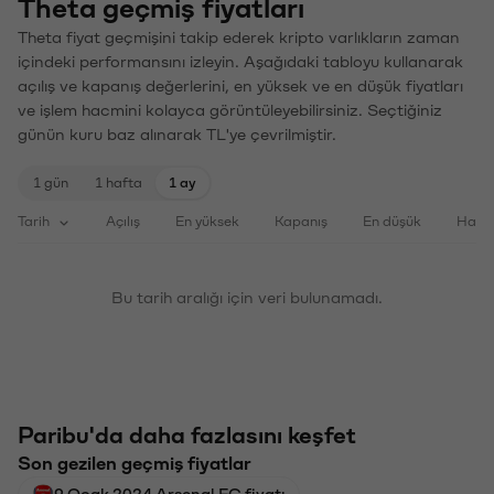
Theta geçmiş fiyatları
Theta fiyat geçmişini takip ederek kripto varlıkların zaman
içindeki performansını izleyin. Aşağıdaki tabloyu kullanarak
açılış ve kapanış değerlerini, en yüksek ve en düşük fiyatları
ve işlem hacmini kolayca görüntüleyebilirsiniz. Seçtiğiniz
günün kuru baz alınarak TL'ye çevrilmiştir.
1 gün
1 hafta
1 ay
Tarih
Açılış
En yüksek
Kapanış
En düşük
Haci
Bu tarih aralığı için veri bulunamadı.
Paribu'da daha fazlasını keşfet
Son gezilen geçmiş fiyatlar
9 Ocak 2024 Arsenal FC fiyatı