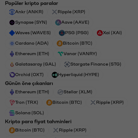
Popüler kripto paralar
Ankr (ANKR)
Ripple (XRP)
Synapse (SYN)
Aave (AAVE)
Waves (WAVES)
PSG (PSG)
Xai (XAI)
Cardano (ADA)
Bitcoin (BTC)
Ethereum (ETH)
Vanar (VANRY)
Galatasaray (GAL)
Stargate Finance (STG)
Orchid (OXT)
Hyperliquid (HYPE)
Günün öne çıkanları
Ethereum (ETH)
Stellar (XLM)
Tron (TRX)
Bitcoin (BTC)
Ripple (XRP)
Solana (SOL)
Kripto para fiyat tahminleri
Bitcoin (BTC)
Ripple (XRP)