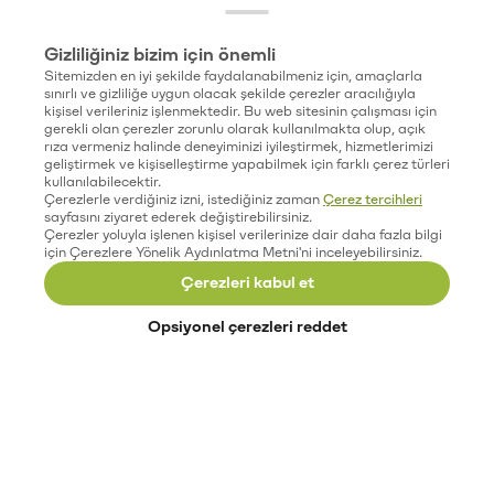
Gizliliğiniz bizim için önemli
Sitemizden en iyi şekilde faydalanabilmeniz için, amaçlarla
sınırlı ve gizliliğe uygun olacak şekilde çerezler aracılığıyla
kişisel verileriniz işlenmektedir. Bu web sitesinin çalışması için
gerekli olan çerezler zorunlu olarak kullanılmakta olup, açık
rıza vermeniz halinde deneyiminizi iyileştirmek, hizmetlerimizi
geliştirmek ve kişiselleştirme yapabilmek için farklı çerez türleri
kullanılabilecektir.
Çerezlerle verdiğiniz izni, istediğiniz zaman
Çerez tercihleri
sayfasını ziyaret ederek değiştirebilirsiniz.
Çerezler yoluyla işlenen kişisel verilerinize dair daha fazla bilgi
için Çerezlere Yönelik Aydınlatma Metni'ni inceleyebilirsiniz.
Çerezleri kabul et
Opsiyonel çerezleri reddet
Paribu’yu keşfet