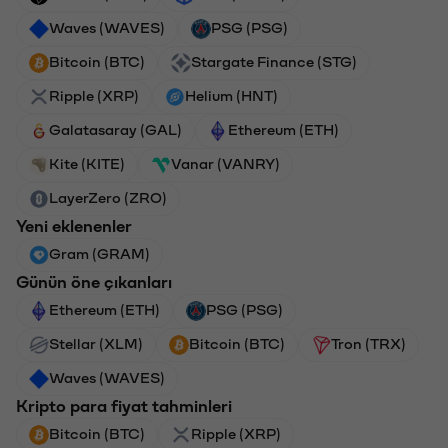
Waves (WAVES)
PSG (PSG)
Bitcoin (BTC)
Stargate Finance (STG)
Ripple (XRP)
Helium (HNT)
Galatasaray (GAL)
Ethereum (ETH)
Kite (KITE)
Vanar (VANRY)
LayerZero (ZRO)
Yeni eklenenler
Gram (GRAM)
Günün öne çıkanları
Ethereum (ETH)
PSG (PSG)
Stellar (XLM)
Bitcoin (BTC)
Tron (TRX)
Waves (WAVES)
Kripto para fiyat tahminleri
Bitcoin (BTC)
Ripple (XRP)