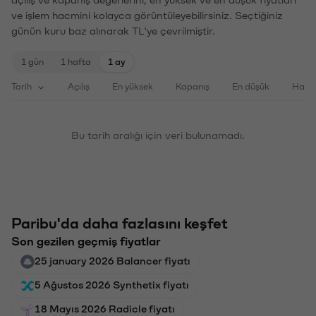
açılış ve kapanış değerlerini, en yüksek ve en düşük fiyatları
ve işlem hacmini kolayca görüntüleyebilirsiniz. Seçtiğiniz
günün kuru baz alınarak TL'ye çevrilmiştir.
1 gün
1 hafta
1 ay
Tarih
Açılış
En yüksek
Kapanış
En düşük
Haci
Bu tarih aralığı için veri bulunamadı.
Paribu'da daha fazlasını keşfet
Son gezilen geçmiş fiyatlar
25 january 2026 Balancer fiyatı
5 Ağustos 2026 Synthetix fiyatı
18 Mayıs 2026 Radicle fiyatı