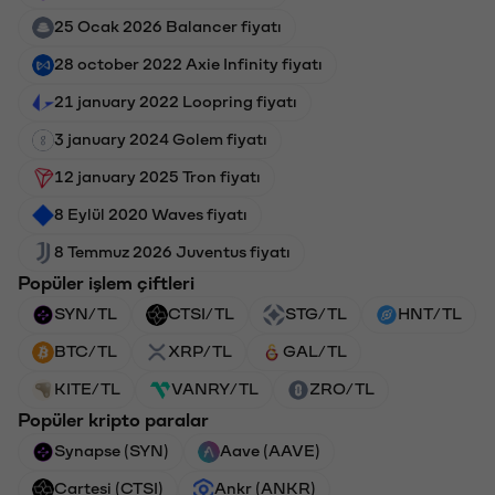
25 Ocak 2026 Balancer fiyatı
28 october 2022 Axie Infinity fiyatı
21 january 2022 Loopring fiyatı
3 january 2024 Golem fiyatı
12 january 2025 Tron fiyatı
8 Eylül 2020 Waves fiyatı
8 Temmuz 2026 Juventus fiyatı
Popüler işlem çiftleri
SYN/TL
CTSI/TL
STG/TL
HNT/TL
BTC/TL
XRP/TL
GAL/TL
KITE/TL
VANRY/TL
ZRO/TL
Popüler kripto paralar
Synapse (SYN)
Aave (AAVE)
Cartesi (CTSI)
Ankr (ANKR)