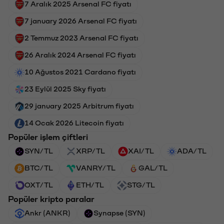
7 Aralık 2025 Arsenal FC fiyatı
7 january 2026 Arsenal FC fiyatı
2 Temmuz 2023 Arsenal FC fiyatı
26 Aralık 2024 Arsenal FC fiyatı
10 Ağustos 2021 Cardano fiyatı
23 Eylül 2025 Sky fiyatı
29 january 2025 Arbitrum fiyatı
14 Ocak 2026 Litecoin fiyatı
Popüler işlem çiftleri
SYN/TL
XRP/TL
XAI/TL
ADA/TL
BTC/TL
VANRY/TL
GAL/TL
OXT/TL
ETH/TL
STG/TL
Popüler kripto paralar
Ankr (ANKR)
Synapse (SYN)