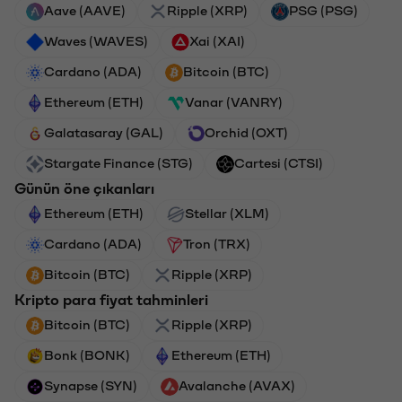
Aave (AAVE)
Ripple (XRP)
PSG (PSG)
Waves (WAVES)
Xai (XAI)
Cardano (ADA)
Bitcoin (BTC)
Ethereum (ETH)
Vanar (VANRY)
Galatasaray (GAL)
Orchid (OXT)
Stargate Finance (STG)
Cartesi (CTSI)
Günün öne çıkanları
Ethereum (ETH)
Stellar (XLM)
Cardano (ADA)
Tron (TRX)
Bitcoin (BTC)
Ripple (XRP)
Kripto para fiyat tahminleri
Bitcoin (BTC)
Ripple (XRP)
Bonk (BONK)
Ethereum (ETH)
Synapse (SYN)
Avalanche (AVAX)