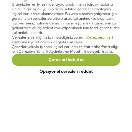
Sitemizden en iyi şekilde faydalanabilmeniz için, amaçlarla
sınırlı ve gizliliğe uygun olacak şekilde çerezler aracılığıyla
kişisel verileriniz işlenmektedir. Bu web sitesinin çalışması için
gerekli olan çerezler zorunlu olarak kullanılmakta olup, açık
rıza vermeniz halinde deneyiminizi iyileştirmek, hizmetlerimizi
geliştirmek ve kişiselleştirme yapabilmek için farklı çerez türleri
kullanılabilecektir.
Çerezlerle verdiğiniz izni, istediğiniz zaman
Çerez tercihleri
sayfasını ziyaret ederek değiştirebilirsiniz.
Çerezler yoluyla işlenen kişisel verilerinize dair daha fazla bilgi
için Çerezlere Yönelik Aydınlatma Metni'ni inceleyebilirsiniz.
Çerezleri kabul et
Opsiyonel çerezleri reddet
Paribu’yu keşfet
Eğitimler
Etkinlikler
Açık pozisyonlar