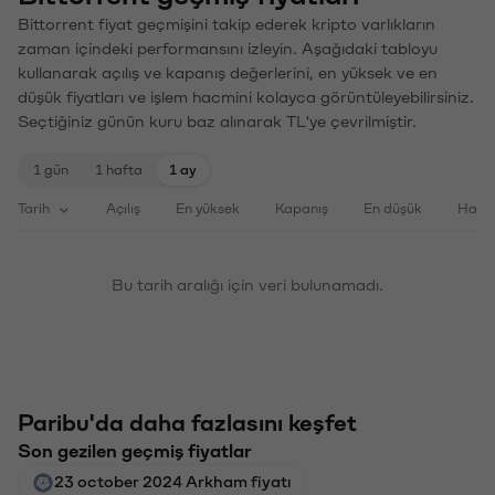
Bittorrent fiyat geçmişini takip ederek kripto varlıkların
zaman içindeki performansını izleyin. Aşağıdaki tabloyu
kullanarak açılış ve kapanış değerlerini, en yüksek ve en
düşük fiyatları ve işlem hacmini kolayca görüntüleyebilirsiniz.
Seçtiğiniz günün kuru baz alınarak TL'ye çevrilmiştir.
1 gün
1 hafta
1 ay
Tarih
Açılış
En yüksek
Kapanış
En düşük
Haci
Bu tarih aralığı için veri bulunamadı.
Paribu'da daha fazlasını keşfet
Son gezilen geçmiş fiyatlar
23 october 2024 Arkham fiyatı