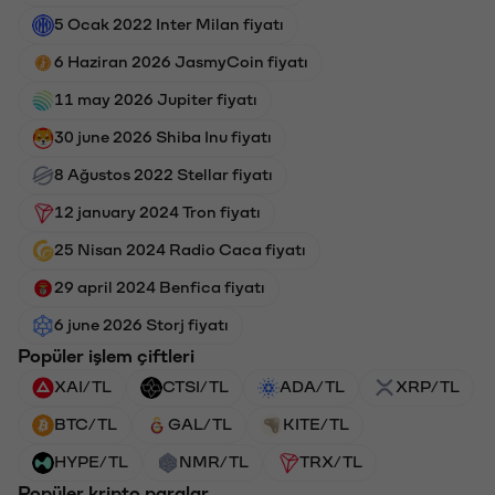
5 Ocak 2022 Inter Milan fiyatı
6 Haziran 2026 JasmyCoin fiyatı
11 may 2026 Jupiter fiyatı
30 june 2026 Shiba Inu fiyatı
8 Ağustos 2022 Stellar fiyatı
12 january 2024 Tron fiyatı
25 Nisan 2024 Radio Caca fiyatı
29 april 2024 Benfica fiyatı
6 june 2026 Storj fiyatı
Popüler işlem çiftleri
XAI/TL
CTSI/TL
ADA/TL
XRP/TL
BTC/TL
GAL/TL
KITE/TL
HYPE/TL
NMR/TL
TRX/TL
Popüler kripto paralar