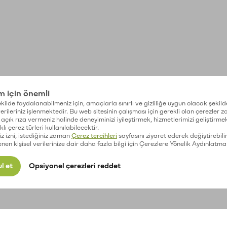
im için önemli
kilde faydalanabilmeniz için, amaçlarla sınırlı ve gizliliğe uygun olacak şekild
 verileriniz işlenmektedir. Bu web sitesinin çalışması için gerekli olan çerezler 
açık rıza vermeniz halinde deneyiminizi iyileştirmek, hizmetlerimizi geliştirmek
lı çerez türleri kullanılabilecektir.
iz izni, istediğiniz zaman
Çerez tercihleri
sayfasını ziyaret ederek değiştirebilir
enen kişisel verilerinize dair daha fazla bilgi için Çerezlere Yönelik Aydınlatma
l et
Opsiyonel çerezleri reddet