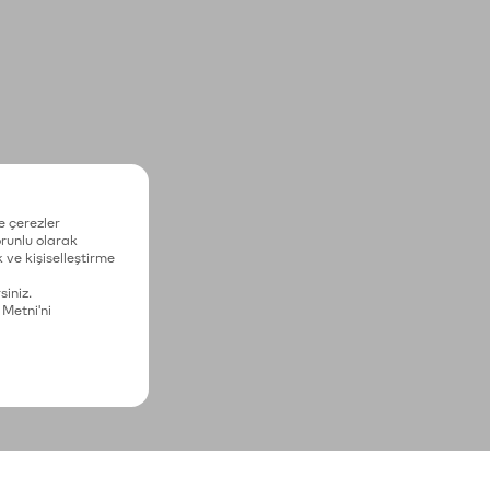
e çerezler
zorunlu olarak
 ve kişiselleştirme
siniz.
 Metni'ni