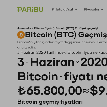
Kripto al/sat
Piyasalar
Anasayfa
Bitcoin fiyatı
Bitcoin (BTC) TL fiyat geçmişi
Bitcoin (BTC) Geçmiş
Bitcoin'in yıllar içindeki fiyat değişimini inceleyin. Pe
analiz edin.
3 Haziran 2020 tarihindeki Bitcoin fiyatı ne kad
3
Haziran
202
Bitcoin
fiyatı 
₺65.800,00
≈
$9
Bitcoin geçmiş fiyatları