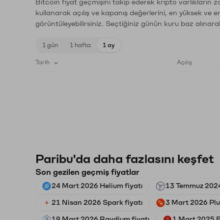
Bitcoin fiyat geçmişini takip ederek kripto varlıkların 
kullanarak açılış ve kapanış değerlerini, en yüksek ve e
görüntüleyebilirsiniz. Seçtiğiniz günün kuru baz alınarak
1 gün
1 hafta
1 ay
Tarih
Açılış
Paribu'da daha fazlasını keşfet
Son gezilen geçmiş fiyatlar
24 Mart 2026 Helium fiyatı
13 Temmuz 2024
21 Nisan 2026 Spark fiyatı
3 Mart 2026 Plu
19 Mart 2026 Raydium fiyatı
1 Mart 2025 B