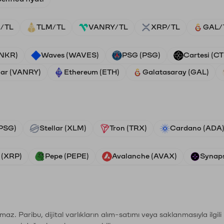
/TL
TLM/TL
VANRY/TL
XRP/TL
GAL/
ANKR)
Waves (WAVES)
PSG (PSG)
Cartesi (CT
ar (VANRY)
Ethereum (ETH)
Galatasaray (GAL)
PSG)
Stellar (XLM)
Tron (TRX)
Cardano (ADA
 (XRP)
Pepe (PEPE)
Avalanche (AVAX)
Synaps
şımaz. Paribu, dijital varlıkların alım-satımı veya saklanmasıyla ilgi