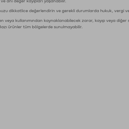
r ve ani değer kayıpları yaşanabilir.
nuzu dikkatlice değerlendirin ve gerekli durumlarda hukuk, vergi v
den veya kullanımından kaynaklanabilecek zarar, kayıp veya diğer 
Bazı ürünler tüm bölgelerde sunulmayabilir.