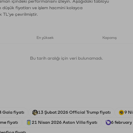
zaman içindeki performansını izleyin. Aşağıdaki tabloyu
n düşük fiyatları ve işlem hacmini kolayca
 TL'ye çevrilmiştir.
En yüksek
Kapanış
Bu tarih aralığı için veri bulunamadı.
 Gala fiyatı
13 Şubat 2026 Official Trump fiyatı
9 Ni
me fiyatı
21 Nisan 2026 Aston Villa fiyatı
6 february
enfica fiyatı