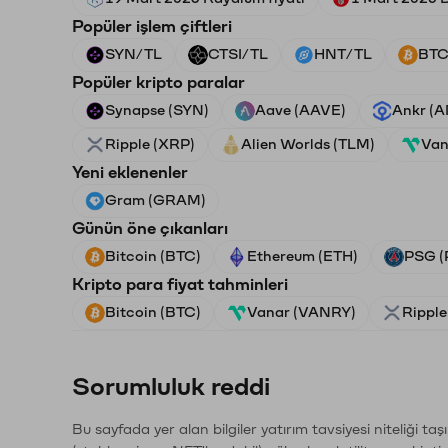
Popüler işlem çiftleri
SYN/TL
CTSI/TL
HNT/TL
BTC
Popüler kripto paralar
Synapse (SYN)
Aave (AAVE)
Ankr (
Ripple (XRP)
Alien Worlds (TLM)
Van
Yeni eklenenler
Gram (GRAM)
Günün öne çıkanları
Bitcoin (BTC)
Ethereum (ETH)
PSG (
Kripto para fiyat tahminleri
Bitcoin (BTC)
Vanar (VANRY)
Ripple
Sorumluluk reddi
Bu sayfada yer alan bilgiler yatırım tavsiyesi niteliği ta