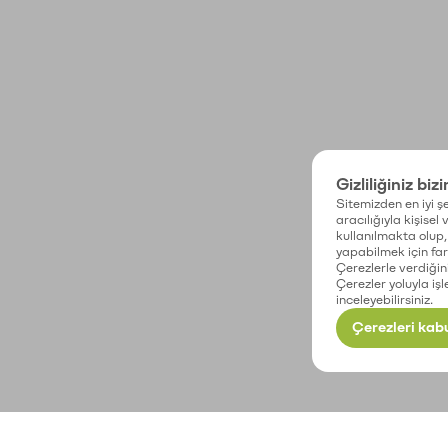
Gizliliğiniz biz
Sitemizden en iyi şe
aracılığıyla kişisel
kullanılmakta olup, 
yapabilmek için fark
Çerezlerle verdiğin
Çerezler yoluyla işl
inceleyebilirsiniz.
Çerezleri kabu