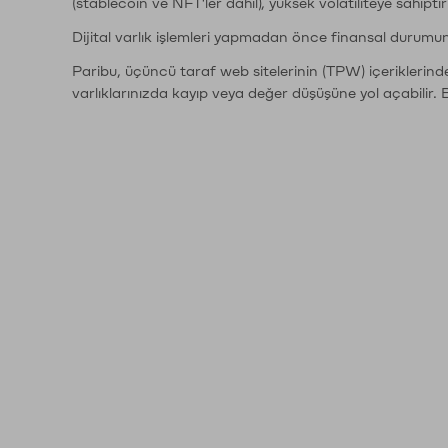
(stablecoin ve NFT'ler dahil), yüksek volatiliteye sahipti
Dijital varlık işlemleri yapmadan önce finansal durumu
Paribu, üçüncü taraf web sitelerinin (TPW) içeriklerin
varlıklarınızda kayıp veya değer düşüşüne yol açabilir. 