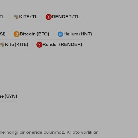
TL
KITE/TL
RENDER/TL
SI)
Bitcoin (BTC)
Helium (HNT)
Kite (KITE)
Render (RENDER)
)
e (SYN)
li herhangi bir öneride bulunmaz. Kripto varlıklar