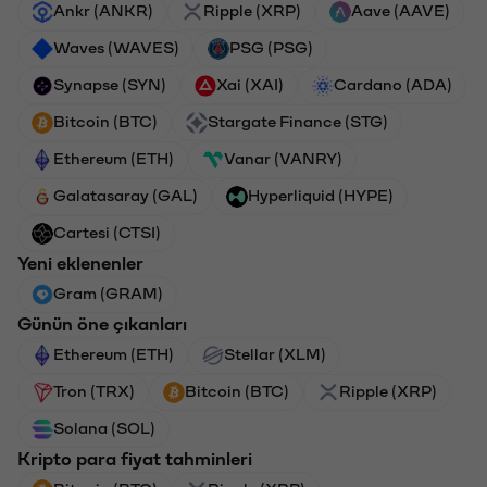
Ankr (ANKR)
Ripple (XRP)
Aave (AAVE)
Waves (WAVES)
PSG (PSG)
Synapse (SYN)
Xai (XAI)
Cardano (ADA)
Bitcoin (BTC)
Stargate Finance (STG)
Ethereum (ETH)
Vanar (VANRY)
Galatasaray (GAL)
Hyperliquid (HYPE)
Cartesi (CTSI)
Yeni eklenenler
Gram (GRAM)
Günün öne çıkanları
Ethereum (ETH)
Stellar (XLM)
Tron (TRX)
Bitcoin (BTC)
Ripple (XRP)
Solana (SOL)
Kripto para fiyat tahminleri