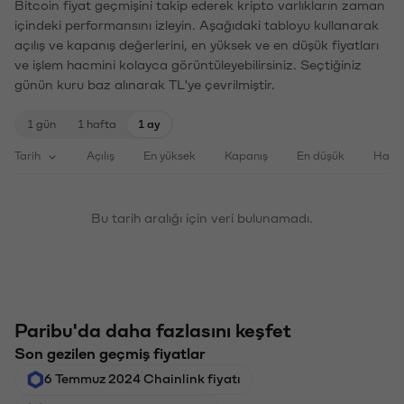
Bitcoin fiyat geçmişini takip ederek kripto varlıkların zaman
içindeki performansını izleyin. Aşağıdaki tabloyu kullanarak
açılış ve kapanış değerlerini, en yüksek ve en düşük fiyatları
ve işlem hacmini kolayca görüntüleyebilirsiniz. Seçtiğiniz
günün kuru baz alınarak TL'ye çevrilmiştir.
1 gün
1 hafta
1 ay
Tarih
Açılış
En yüksek
Kapanış
En düşük
Haci
Bu tarih aralığı için veri bulunamadı.
Paribu'da daha fazlasını keşfet
Son gezilen geçmiş fiyatlar
6 Temmuz 2024 Chainlink fiyatı