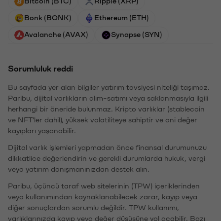
Bitcoin (BTC)
Ripple (XRP)
Bonk (BONK)
Ethereum (ETH)
Avalanche (AVAX)
Synapse (SYN)
Sorumluluk reddi
Bu sayfada yer alan bilgiler yatırım tavsiyesi niteliği taşımaz.
Paribu, dijital varlıkların alım-satımı veya saklanmasıyla ilgili
herhangi bir öneride bulunmaz. Kripto varlıklar (stablecoin
ve NFT'ler dahil), yüksek volatiliteye sahiptir ve ani değer
kayıpları yaşanabilir.
Dijital varlık işlemleri yapmadan önce finansal durumunuzu
dikkatlice değerlendirin ve gerekli durumlarda hukuk, vergi
veya yatırım danışmanınızdan destek alın.
Paribu, üçüncü taraf web sitelerinin (TPW) içeriklerinden
veya kullanımından kaynaklanabilecek zarar, kayıp veya
diğer sonuçlardan sorumlu değildir. TPW kullanımı,
varlıklarınızda kayıp veya değer düşüşüne yol açabilir. Bazı