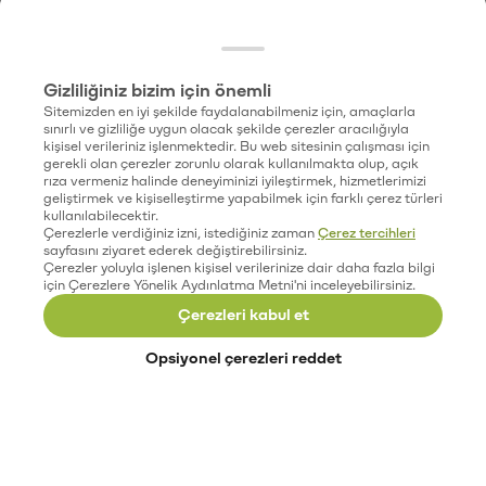
Gizliliğiniz bizim için önemli
Sitemizden en iyi şekilde faydalanabilmeniz için, amaçlarla
sınırlı ve gizliliğe uygun olacak şekilde çerezler aracılığıyla
kişisel verileriniz işlenmektedir. Bu web sitesinin çalışması için
gerekli olan çerezler zorunlu olarak kullanılmakta olup, açık
rıza vermeniz halinde deneyiminizi iyileştirmek, hizmetlerimizi
geliştirmek ve kişiselleştirme yapabilmek için farklı çerez türleri
kullanılabilecektir.
Çerezlerle verdiğiniz izni, istediğiniz zaman
Çerez tercihleri
sayfasını ziyaret ederek değiştirebilirsiniz.
Çerezler yoluyla işlenen kişisel verilerinize dair daha fazla bilgi
için Çerezlere Yönelik Aydınlatma Metni'ni inceleyebilirsiniz.
Çerezleri kabul et
Opsiyonel çerezleri reddet