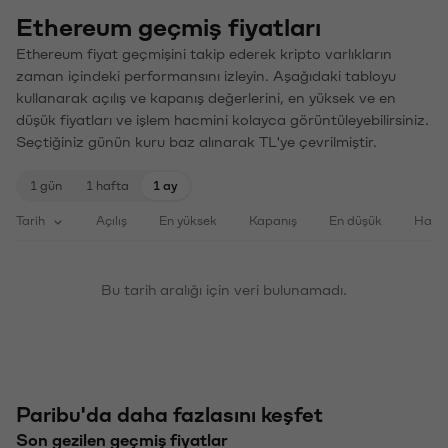
Ethereum geçmiş fiyatları
Ethereum fiyat geçmişini takip ederek kripto varlıkların
zaman içindeki performansını izleyin. Aşağıdaki tabloyu
kullanarak açılış ve kapanış değerlerini, en yüksek ve en
düşük fiyatları ve işlem hacmini kolayca görüntüleyebilirsiniz.
Seçtiğiniz günün kuru baz alınarak TL'ye çevrilmiştir.
1 gün
1 hafta
1 ay
Tarih
Açılış
En yüksek
Kapanış
En düşük
Haci
Bu tarih aralığı için veri bulunamadı.
Paribu'da daha fazlasını keşfet
Son gezilen geçmiş fiyatlar