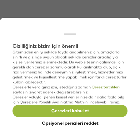
Gizliliğiniz bizim için önemli
Sitemizden en iyi şekilde faydalanabilmeniz için, amaçlarla
sınırlı ve gizliliğe uygun olacak şekilde çerezler aracılığıyla
kişisel verileriniz işlenmektedir. Bu web sitesinin çalışması için
gerekli olan çerezler zorunlu olarak kullanılmakta olup, açık
rıza vermeniz halinde deneyiminizi iyileştirmek, hizmetlerimizi
geliştirmek ve kişiselleştirme yapabilmek için farklı çerez türleri
kullanılabilecektir.
Çerezlerle verdiğiniz izni, istediğiniz zaman
Çerez tercihleri
sayfasını ziyaret ederek değiştirebilirsiniz.
Çerezler yoluyla işlenen kişisel verilerinize dair daha fazla bilgi
için Çerezlere Yönelik Aydınlatma Metni'ni inceleyebilirsiniz.
Çerezleri kabul et
Opsiyonel çerezleri reddet