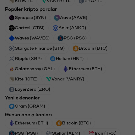
KITE/TL
VANRY/TL
ZRO/TL
Popüler kripto paralar
Synapse (SYN)
Aave (AAVE)
Cartesi (CTSI)
Ankr (ANKR)
Waves (WAVES)
PSG (PSG)
Stargate Finance (STG)
Bitcoin (BTC)
Ripple (XRP)
Helium (HNT)
Galatasaray (GAL)
Ethereum (ETH)
Kite (KITE)
Vanar (VANRY)
LayerZero (ZRO)
Yeni eklenenler
Gram (GRAM)
Günün öne çıkanları
Ethereum (ETH)
Bitcoin (BTC)
PSG (PSG)
Stellar (XLM)
Tron (TRX)