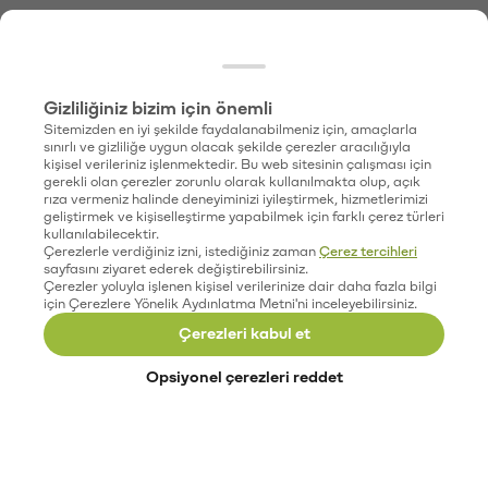
Gizliliğiniz bizim için önemli
Sitemizden en iyi şekilde faydalanabilmeniz için, amaçlarla
sınırlı ve gizliliğe uygun olacak şekilde çerezler aracılığıyla
kişisel verileriniz işlenmektedir. Bu web sitesinin çalışması için
gerekli olan çerezler zorunlu olarak kullanılmakta olup, açık
rıza vermeniz halinde deneyiminizi iyileştirmek, hizmetlerimizi
geliştirmek ve kişiselleştirme yapabilmek için farklı çerez türleri
kullanılabilecektir.
Çerezlerle verdiğiniz izni, istediğiniz zaman
Çerez tercihleri
sayfasını ziyaret ederek değiştirebilirsiniz.
Çerezler yoluyla işlenen kişisel verilerinize dair daha fazla bilgi
için Çerezlere Yönelik Aydınlatma Metni'ni inceleyebilirsiniz.
Çerezleri kabul et
Opsiyonel çerezleri reddet