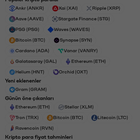
Ankr (ANKR)
Xai (XAI)
Ripple (XRP)
Aave (AAVE)
Stargate Finance (STG)
PSG (PSG)
Waves (WAVES)
Bitcoin (BTC)
Synapse (SYN)
Cardano (ADA)
Vanar (VANRY)
Galatasaray (GAL)
Ethereum (ETH)
Helium (HNT)
Orchid (OXT)
Yeni eklenenler
Gram (GRAM)
Günün öne çıkanları
Ethereum (ETH)
Stellar (XLM)
Tron (TRX)
Bitcoin (BTC)
Litecoin (LTC)
Ravencoin (RVN)
Kripto para fiyat tahminleri