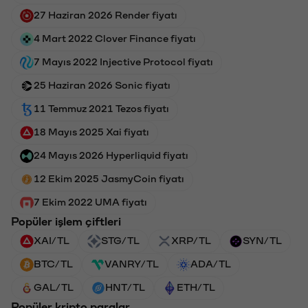
27 Haziran 2026 Render fiyatı
4 Mart 2022 Clover Finance fiyatı
7 Mayıs 2022 Injective Protocol fiyatı
25 Haziran 2026 Sonic fiyatı
11 Temmuz 2021 Tezos fiyatı
18 Mayıs 2025 Xai fiyatı
24 Mayıs 2026 Hyperliquid fiyatı
12 Ekim 2025 JasmyCoin fiyatı
7 Ekim 2022 UMA fiyatı
Popüler işlem çiftleri
XAI/TL
STG/TL
XRP/TL
SYN/TL
BTC/TL
VANRY/TL
ADA/TL
GAL/TL
HNT/TL
ETH/TL
Popüler kripto paralar