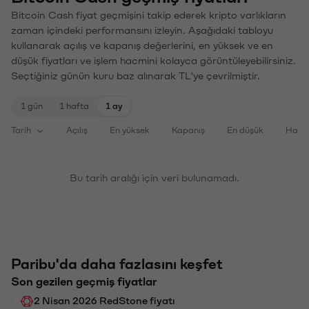
Bitcoin Cash fiyat geçmişini takip ederek kripto varlıkların
zaman içindeki performansını izleyin. Aşağıdaki tabloyu
kullanarak açılış ve kapanış değerlerini, en yüksek ve en
düşük fiyatları ve işlem hacmini kolayca görüntüleyebilirsiniz.
Seçtiğiniz günün kuru baz alınarak TL'ye çevrilmiştir.
1 gün
1 hafta
1 ay
Tarih
Açılış
En yüksek
Kapanış
En düşük
Haci
Bu tarih aralığı için veri bulunamadı.
Paribu'da daha fazlasını keşfet
Son gezilen geçmiş fiyatlar
2 Nisan 2026 RedStone fiyatı