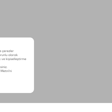
e çerezler
zorunlu olarak
 ve kişiselleştirme
siniz.
 Metni'ni