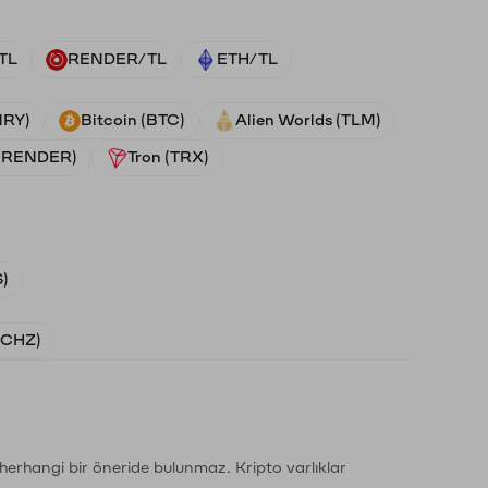
TL
RENDER/TL
ETH/TL
NRY)
Bitcoin (BTC)
Alien Worlds (TLM)
 (RENDER)
Tron (TRX)
)
 (CHZ)
li herhangi bir öneride bulunmaz. Kripto varlıklar