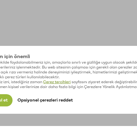
im için önemli
kilde faydalanabilmeniz için, amaçlarla sınırlı ve gizliliğe uygun olacak şekild
 verileriniz işlenmektedir. Bu web sitesinin çalışması için gerekli olan çerezler 
açık rıza vermeniz halinde deneyiminizi iyileştirmek, hizmetlerimizi geliştirmek
lı çerez türleri kullanılabilecektir.
iz izni, istediğiniz zaman
Çerez tercihleri
sayfasını ziyaret ederek değiştirebilir
enen kişisel verilerinize dair daha fazla bilgi için Çerezlere Yönelik Aydınlatma
l et
Opsiyonel çerezleri reddet