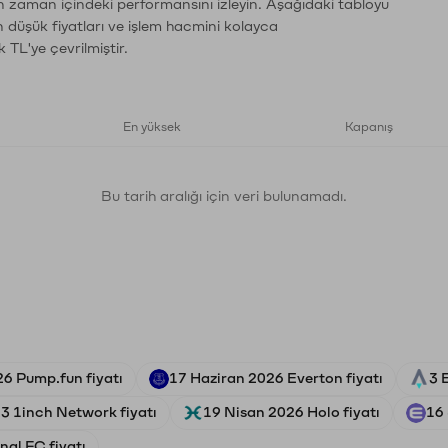
ın zaman içindeki performansını izleyin. Aşağıdaki tabloyu
n düşük fiyatları ve işlem hacmini kolayca
 TL'ye çevrilmiştir.
En yüksek
Kapanış
Bu tarih aralığı için veri bulunamadı.
26 Pump.fun fiyatı
17 Haziran 2026 Everton fiyatı
3 
3 1inch Network fiyatı
19 Nisan 2026 Holo fiyatı
16 
nal FC fiyatı