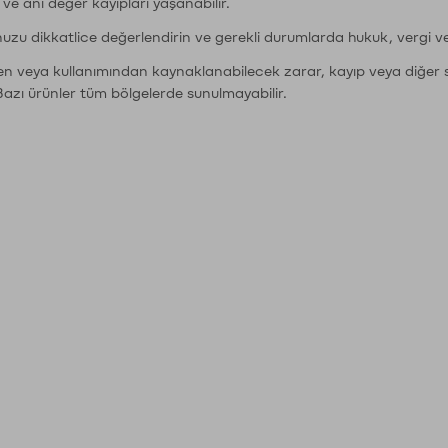
r ve ani değer kayıpları yaşanabilir.
nuzu dikkatlice değerlendirin ve gerekli durumlarda hukuk, vergi v
den veya kullanımından kaynaklanabilecek zarar, kayıp veya diğer 
Bazı ürünler tüm bölgelerde sunulmayabilir.