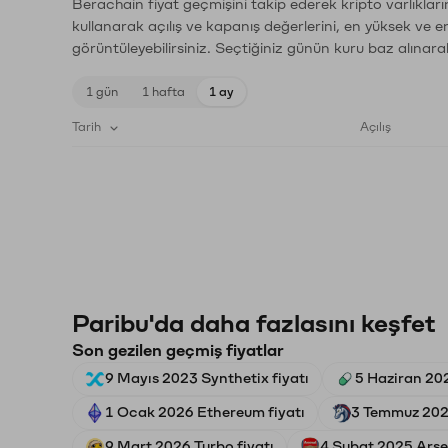
Berachain fiyat geçmişini takip ederek kripto varlıklar
kullanarak açılış ve kapanış değerlerini, en yüksek ve e
görüntüleyebilirsiniz. Seçtiğiniz günün kuru baz alınarak
1 gün
1 hafta
1 ay
Tarih
Açılış
Paribu'da daha fazlasını keşfet
Son gezilen geçmiş fiyatlar
9 Mayıs 2023 Synthetix fiyatı
5 Haziran 20
1 Ocak 2026 Ethereum fiyatı
3 Temmuz 202
9 Mart 2026 Turbo fiyatı
4 Şubat 2025 Arse