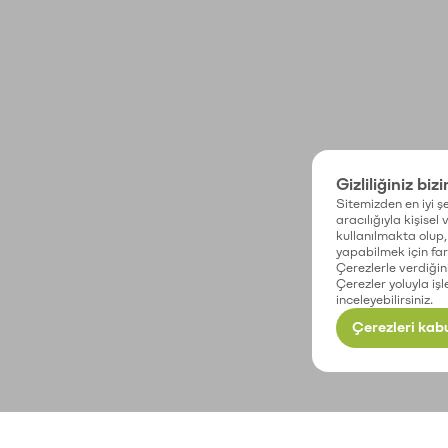
Gizliliğiniz biz
Sitemizden en iyi şe
aracılığıyla kişisel
kullanılmakta olup, 
yapabilmek için fark
Çerezlerle verdiğin
Çerezler yoluyla işl
inceleyebilirsiniz.
Çerezleri kabu