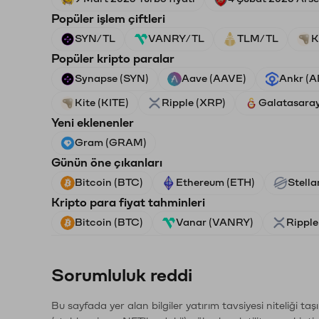
Popüler işlem çiftleri
SYN/TL
VANRY/TL
TLM/TL
K
Popüler kripto paralar
Synapse (SYN)
Aave (AAVE)
Ankr (
Kite (KITE)
Ripple (XRP)
Galatasara
Yeni eklenenler
Gram (GRAM)
Günün öne çıkanları
Bitcoin (BTC)
Ethereum (ETH)
Stella
Kripto para fiyat tahminleri
Bitcoin (BTC)
Vanar (VANRY)
Ripple
Sorumluluk reddi
Bu sayfada yer alan bilgiler yatırım tavsiyesi niteliği ta