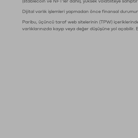
(stablecoin ve NFT'ler dahil), yüksek volatiliteye sahipti
Dijital varlık işlemleri yapmadan önce finansal durumu
Paribu, üçüncü taraf web sitelerinin (TPW) içeriklerin
varlıklarınızda kayıp veya değer düşüşüne yol açabilir. 