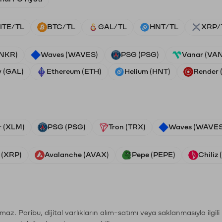
ITE/TL
BTC/TL
GAL/TL
HNT/TL
XRP/
ANKR)
Waves (WAVES)
PSG (PSG)
Vanar (VA
y (GAL)
Ethereum (ETH)
Helium (HNT)
Render
r (XLM)
PSG (PSG)
Tron (TRX)
Waves (WAVES
 (XRP)
Avalanche (AVAX)
Pepe (PEPE)
Chiliz
şımaz. Paribu, dijital varlıkların alım-satımı veya saklanmasıyla ilgi