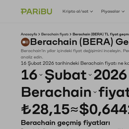
Kripto al/sat
Piyasalar
Anasayfa
Berachain fiyatı
Berachain (BERA) TL fiyat geçmi
Berachain (BERA) Ge
Berachain'in yıllar içindeki fiyat değişimini inceleyin. 
analiz edin.
16 Şubat 2026 tarihindeki Berachain fiyatı ne k
16
Şubat
2026
Berachain
fiya
₺28,15
≈
$0,644
Berachain geçmiş fiyatları