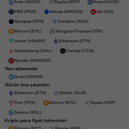
Ankr (ANKR)
Ripple (XRP)
Aave (AAVE)
PSG (PSG)
Waves (WAVES)
Xai (XAI)
Synapse (SYN)
Cardano (ADA)
Bitcoin (BTC)
Stargate Finance (STG)
Vanar (VANRY)
Ethereum (ETH)
Galatasaray (GAL)
Cartesi (CTSI)
Render (RENDER)
Yeni eklenenler
Gram (GRAM)
Günün öne çıkanları
Ethereum (ETH)
Stellar (XLM)
Tron (TRX)
Bitcoin (BTC)
Ripple (XRP)
Solana (SOL)
Kripto para fiyat tahminleri
Bitcoin (BTC)
Ripple (XRP)