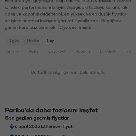
Benfica fiyat geçmişini takip ederek kripto varlıkların zaman
içindeki performansını izleyin. Aşağıdaki tabloyu kullanarak
açılış ve kapanış değerlerini, en yüksek ve en düşük fiyatları
ve işlem hacmini kolayca görüntüleyebilirsiniz. Seçtiğiniz
günün kuru baz alınarak TL'ye çevrilmiştir.
1 gün
1 hafta
1 ay
Tarih
Açılış
En yüksek
Kapanış
En düşük
Haci
Bu tarih aralığı için veri bulunamadı.
Paribu'da daha fazlasını keşfet
Son gezilen geçmiş fiyatlar
6 april 2025 Ethereum fiyatı