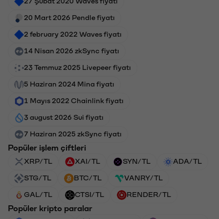
27 Şubat 2020 Waves fiyatı
20 Mart 2026 Pendle fiyatı
2 february 2022 Waves fiyatı
14 Nisan 2026 zkSync fiyatı
23 Temmuz 2025 Livepeer fiyatı
5 Haziran 2024 Mina fiyatı
1 Mayıs 2022 Chainlink fiyatı
3 august 2026 Sui fiyatı
7 Haziran 2025 zkSync fiyatı
Popüler işlem çiftleri
XRP/TL
XAI/TL
SYN/TL
ADA/TL
STG/TL
BTC/TL
VANRY/TL
GAL/TL
CTSI/TL
RENDER/TL
Popüler kripto paralar