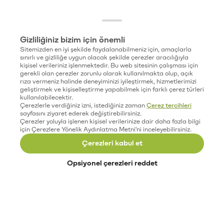
Gizliliğiniz bizim için önemli
Sitemizden en iyi şekilde faydalanabilmeniz için, amaçlarla
sınırlı ve gizliliğe uygun olacak şekilde çerezler aracılığıyla
kişisel verileriniz işlenmektedir. Bu web sitesinin çalışması için
gerekli olan çerezler zorunlu olarak kullanılmakta olup, açık
rıza vermeniz halinde deneyiminizi iyileştirmek, hizmetlerimizi
geliştirmek ve kişiselleştirme yapabilmek için farklı çerez türleri
kullanılabilecektir.
Çerezlerle verdiğiniz izni, istediğiniz zaman
Çerez tercihleri
sayfasını ziyaret ederek değiştirebilirsiniz.
Çerezler yoluyla işlenen kişisel verilerinize dair daha fazla bilgi
için Çerezlere Yönelik Aydınlatma Metni'ni inceleyebilirsiniz.
Çerezleri kabul et
Opsiyonel çerezleri reddet