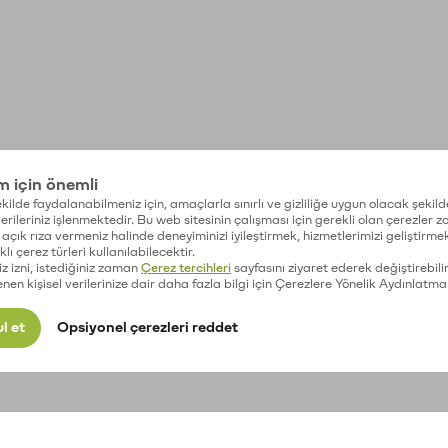
im için önemli
kilde faydalanabilmeniz için, amaçlarla sınırlı ve gizliliğe uygun olacak şekild
 verileriniz işlenmektedir. Bu web sitesinin çalışması için gerekli olan çerezler 
açık rıza vermeniz halinde deneyiminizi iyileştirmek, hizmetlerimizi geliştirmek
lı çerez türleri kullanılabilecektir.
iz izni, istediğiniz zaman
Çerez tercihleri
sayfasını ziyaret ederek değiştirebilir
enen kişisel verilerinize dair daha fazla bilgi için Çerezlere Yönelik Aydınlatma
l et
Opsiyonel çerezleri reddet