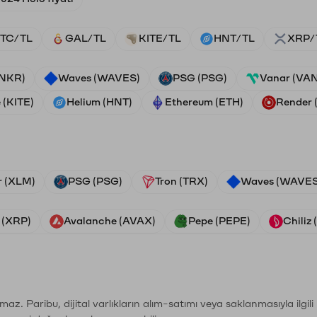
TC/TL
GAL/TL
KITE/TL
HNT/TL
XRP/
ANKR)
Waves (WAVES)
PSG (PSG)
Vanar (VA
 (KITE)
Helium (HNT)
Ethereum (ETH)
Render
r (XLM)
PSG (PSG)
Tron (TRX)
Waves (WAVES
 (XRP)
Avalanche (AVAX)
Pepe (PEPE)
Chiliz
şımaz. Paribu, dijital varlıkların alım-satımı veya saklanmasıyla ilgi