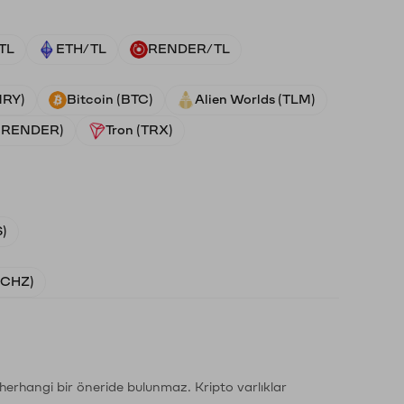
TL
ETH/TL
RENDER/TL
NRY)
Bitcoin (BTC)
Alien Worlds (TLM)
 (RENDER)
Tron (TRX)
)
 (CHZ)
li herhangi bir öneride bulunmaz. Kripto varlıklar