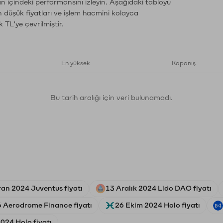
an içindeki performansını izleyin. Aşağıdaki tabloyu
n düşük fiyatları ve işlem hacmini kolayca
 TL'ye çevrilmiştir.
En yüksek
Kapanış
Bu tarih aralığı için veri bulunamadı.
ran 2024 Juventus fiyatı
13 Aralık 2024 Lido DAO fiyatı
 Aerodrome Finance fiyatı
26 Ekim 2024 Holo fiyatı
024 Holo fiyatı