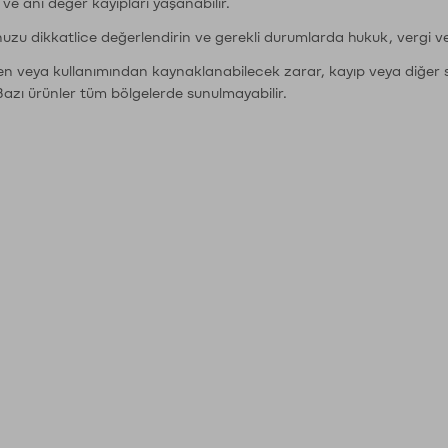
r ve ani değer kayıpları yaşanabilir.
nuzu dikkatlice değerlendirin ve gerekli durumlarda hukuk, vergi v
den veya kullanımından kaynaklanabilecek zarar, kayıp veya diğer 
Bazı ürünler tüm bölgelerde sunulmayabilir.