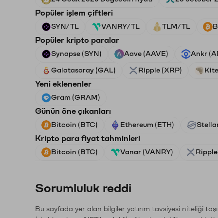
Popüler işlem çiftleri
SYN/TL
VANRY/TL
TLM/TL
B
Popüler kripto paralar
Synapse (SYN)
Aave (AAVE)
Ankr (
Galatasaray (GAL)
Ripple (XRP)
Kite
Yeni eklenenler
Gram (GRAM)
Günün öne çıkanları
Bitcoin (BTC)
Ethereum (ETH)
Stella
Kripto para fiyat tahminleri
Bitcoin (BTC)
Vanar (VANRY)
Ripple
Sorumluluk reddi
Bu sayfada yer alan bilgiler yatırım tavsiyesi niteliği ta