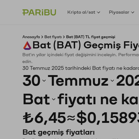
Kripto al/sat
Piyasalar
Anasayfa
Bat fiyatı
Bat (BAT) TL fiyat geçmişi
Bat (BAT) Geçmiş Fiy
Bat'ın yıllar içindeki fiyat değişimini inceleyin. Perfor
edin.
30 Temmuz 2025 tarihindeki Bat fiyatı ne kadar
30
Temmuz
20
Bat
fiyatı ne k
₺6,45
≈
$0,1589
Bat geçmiş fiyatları