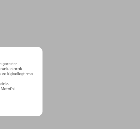
e çerezler
zorunlu olarak
 ve kişiselleştirme
siniz.
 Metni'ni