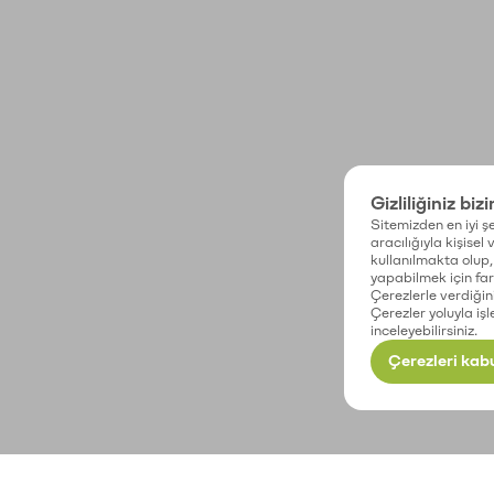
Gizliliğiniz biz
Sitemizden en iyi şe
aracılığıyla kişisel
kullanılmakta olup, 
yapabilmek için fark
Çerezlerle verdiğin
Çerezler yoluyla işl
inceleyebilirsiniz.
Çerezleri kabu