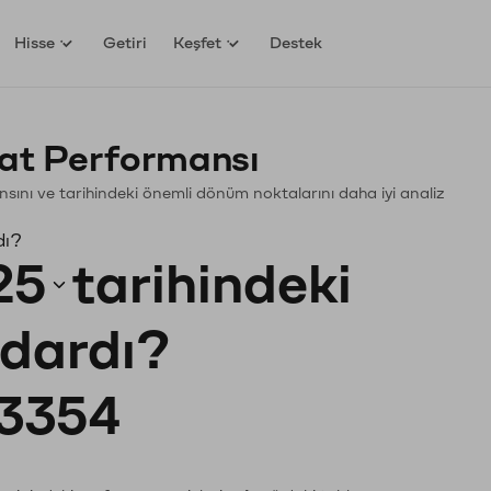
Hisse
Getiri
Keşfet
Destek
at Performansı
mansını ve tarihindeki önemli dönüm noktalarını daha iyi analiz
dı?
25
tarihindeki
adardı?
3354