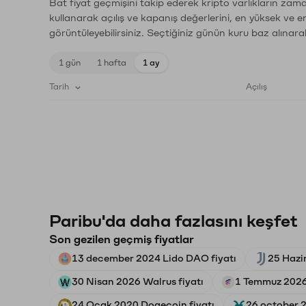
Bat fiyat geçmişini takip ederek kripto varlıkların zam
kullanarak açılış ve kapanış değerlerini, en yüksek ve e
görüntüleyebilirsiniz. Seçtiğiniz günün kuru baz alınarak
1 gün
1 hafta
1 ay
Tarih
Açılış
Paribu'da daha fazlasını keşfet
Son gezilen geçmiş fiyatlar
13 december 2024 Lido DAO fiyatı
25 Hazi
30 Nisan 2026 Walrus fiyatı
1 Temmuz 2026
24 Ocak 2020 Dogecoin fiyatı
26 october 2