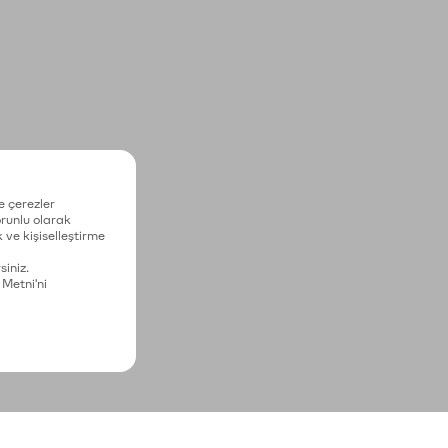
e çerezler
zorunlu olarak
 ve kişiselleştirme
siniz.
 Metni'ni