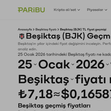
Kripto al/sat
Piyasalar
Anasayfa
Beşiktaş fiyatı
Beşiktaş (BJK) TL fiyat geçmişi
Beşiktaş (BJK) Geçmi
Beşiktaş'ın yıllar içindeki fiyat değişimini inceleyin. P
analiz edin.
25 Ocak 2026 tarihindeki Beşiktaş fiyatı ne kad
25
Ocak
2026
Beşiktaş
fiyatı
₺7,18
≈
$0,1658
Beşiktaş geçmiş fiyatları