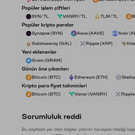
Popüler işlem çiftleri
SYN/TL
VANRY/TL
TLM/TL
B
Popüler kripto paralar
Synapse (SYN)
Aave (AAVE)
Ankr (
Galatasaray (GAL)
Ripple (XRP)
Kite
Yeni eklenenler
Gram (GRAM)
Günün öne çıkanları
Bitcoin (BTC)
Ethereum (ETH)
Stella
Kripto para fiyat tahminleri
Bitcoin (BTC)
Vanar (VANRY)
Ripple
Sorumluluk reddi
Bu sayfada yer alan bilgiler yatırım tavsiyesi niteliği ta