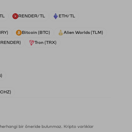
TL
RENDER/TL
ETH/TL
NRY)
Bitcoin (BTC)
Alien Worlds (TLM)
 (RENDER)
Tron (TRX)
)
 (CHZ)
li herhangi bir öneride bulunmaz. Kripto varlıklar