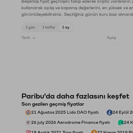
Beşiktaş fiyat geçmişini takip ederek kripto varlıkların
kullanarak açılış ve kapanış değerlerini, en yüksek ve e
görüntüleyebilirsiniz. Seçtiğiniz günün kuru baz alınarak
1 gün
1 hafta
1 ay
Tarih
Açılış
Paribu'da daha fazlasını keşfet
Son gezilen geçmiş fiyatlar
21 Ağustos 2025 Lido DAO fiyatı
24 Eylül 2
26 july 2026 Aerodrome Finance fiyatı
24 K
18 Aralık 2021 Tron fiyatı
22 Kasım 2019 Bit