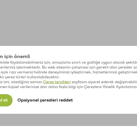
im için önemli
kilde faydalanabilmeniz için, amaçlarla sınırlı ve gizliliğe uygun olacak şekild
 verileriniz işlenmektedir. Bu web sitesinin çalışması için gerekli olan çerezler 
açık rıza vermeniz halinde deneyiminizi iyileştirmek, hizmetlerimizi geliştirmek
lı çerez türleri kullanılabilecektir.
iz izni, istediğiniz zaman
Çerez tercihleri
sayfasını ziyaret ederek değiştirebilir
enen kişisel verilerinize dair daha fazla bilgi için Çerezlere Yönelik Aydınlatma
l et
Opsiyonel çerezleri reddet