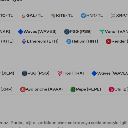
TC/TL
GAL/TL
KITE/TL
HNT/TL
XRP/
ANKR)
Waves (WAVES)
PSG (PSG)
Vanar (VA
 (KITE)
Ethereum (ETH)
Helium (HNT)
Render
r (XLM)
PSG (PSG)
Tron (TRX)
Waves (WAVES
 (XRP)
Avalanche (AVAX)
Pepe (PEPE)
Chiliz
şımaz. Paribu, dijital varlıkların alım-satımı veya saklanmasıyla ilgi