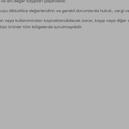
r ve ani değer kayıpları yaşanabilir.
nuzu dikkatlice değerlendirin ve gerekli durumlarda hukuk, vergi v
den veya kullanımından kaynaklanabilecek zarar, kayıp veya diğer 
Bazı ürünler tüm bölgelerde sunulmayabilir.