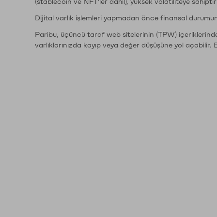
(stablecoin ve NFT'ler dahil), yüksek volatiliteye sahipti
Dijital varlık işlemleri yapmadan önce finansal durumu
Paribu, üçüncü taraf web sitelerinin (TPW) içeriklerin
varlıklarınızda kayıp veya değer düşüşüne yol açabilir. 