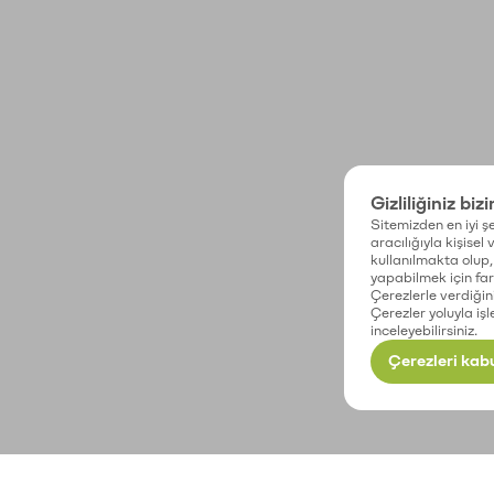
Gizliliğiniz biz
Sitemizden en iyi şe
aracılığıyla kişisel
kullanılmakta olup, 
yapabilmek için fark
Çerezlerle verdiğin
Çerezler yoluyla işl
inceleyebilirsiniz.
Çerezleri kabu