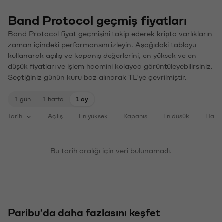
Band Protocol geçmiş fiyatları
Band Protocol fiyat geçmişini takip ederek kripto varlıkların
zaman içindeki performansını izleyin. Aşağıdaki tabloyu
kullanarak açılış ve kapanış değerlerini, en yüksek ve en
düşük fiyatları ve işlem hacmini kolayca görüntüleyebilirsiniz.
Seçtiğiniz günün kuru baz alınarak TL'ye çevrilmiştir.
1 gün
1 hafta
1 ay
Tarih
Açılış
En yüksek
Kapanış
En düşük
Haci
Bu tarih aralığı için veri bulunamadı.
Paribu'da daha fazlasını keşfet