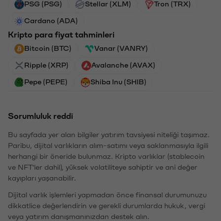
PSG (PSG)
Stellar (XLM)
Tron (TRX)
Cardano (ADA)
Kripto para fiyat tahminleri
Bitcoin (BTC)
Vanar (VANRY)
Ripple (XRP)
Avalanche (AVAX)
Pepe (PEPE)
Shiba Inu (SHIB)
Sorumluluk reddi
Bu sayfada yer alan bilgiler yatırım tavsiyesi niteliği taşımaz.
Paribu, dijital varlıkların alım-satımı veya saklanmasıyla ilgili
herhangi bir öneride bulunmaz. Kripto varlıklar (stablecoin
ve NFT'ler dahil), yüksek volatiliteye sahiptir ve ani değer
kayıpları yaşanabilir.
Dijital varlık işlemleri yapmadan önce finansal durumunuzu
dikkatlice değerlendirin ve gerekli durumlarda hukuk, vergi
veya yatırım danışmanınızdan destek alın.