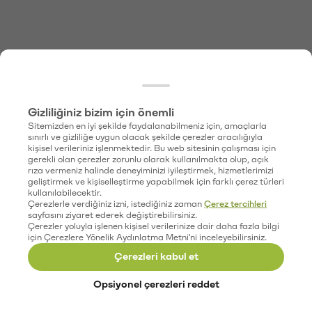
Gizliliğiniz bizim için önemli
Sitemizden en iyi şekilde faydalanabilmeniz için, amaçlarla
sınırlı ve gizliliğe uygun olacak şekilde çerezler aracılığıyla
kişisel verileriniz işlenmektedir. Bu web sitesinin çalışması için
gerekli olan çerezler zorunlu olarak kullanılmakta olup, açık
rıza vermeniz halinde deneyiminizi iyileştirmek, hizmetlerimizi
geliştirmek ve kişiselleştirme yapabilmek için farklı çerez türleri
kullanılabilecektir.
Çerezlerle verdiğiniz izni, istediğiniz zaman
Çerez tercihleri
sayfasını ziyaret ederek değiştirebilirsiniz.
Çerezler yoluyla işlenen kişisel verilerinize dair daha fazla bilgi
için Çerezlere Yönelik Aydınlatma Metni'ni inceleyebilirsiniz.
Çerezleri kabul et
Opsiyonel çerezleri reddet