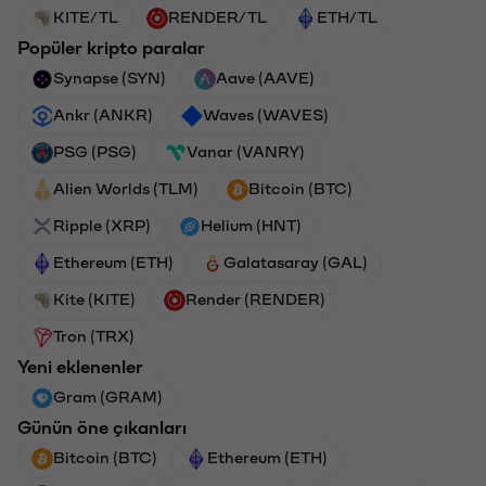
KITE/TL
RENDER/TL
ETH/TL
Popüler kripto paralar
Synapse (SYN)
Aave (AAVE)
Ankr (ANKR)
Waves (WAVES)
PSG (PSG)
Vanar (VANRY)
Alien Worlds (TLM)
Bitcoin (BTC)
Ripple (XRP)
Helium (HNT)
Ethereum (ETH)
Galatasaray (GAL)
Kite (KITE)
Render (RENDER)
Tron (TRX)
Yeni eklenenler
Gram (GRAM)
Günün öne çıkanları
Bitcoin (BTC)
Ethereum (ETH)