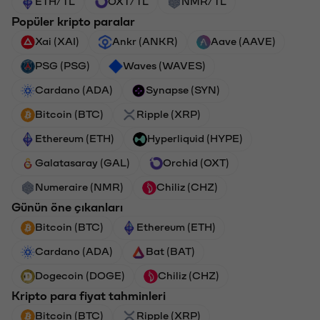
ETH/TL
OXT/TL
NMR/TL
Popüler kripto paralar
Xai (XAI)
Ankr (ANKR)
Aave (AAVE)
PSG (PSG)
Waves (WAVES)
Cardano (ADA)
Synapse (SYN)
Bitcoin (BTC)
Ripple (XRP)
Ethereum (ETH)
Hyperliquid (HYPE)
Galatasaray (GAL)
Orchid (OXT)
Numeraire (NMR)
Chiliz (CHZ)
Günün öne çıkanları
Bitcoin (BTC)
Ethereum (ETH)
Cardano (ADA)
Bat (BAT)
Dogecoin (DOGE)
Chiliz (CHZ)
Kripto para fiyat tahminleri
Bitcoin (BTC)
Ripple (XRP)