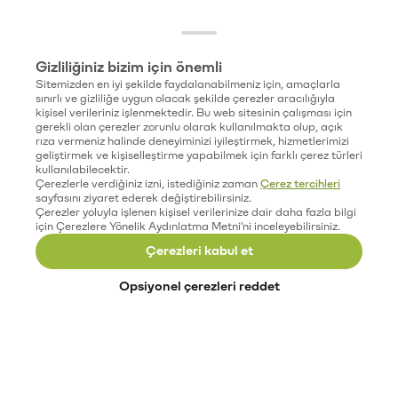
Gizliliğiniz bizim için önemli
Sitemizden en iyi şekilde faydalanabilmeniz için, amaçlarla
sınırlı ve gizliliğe uygun olacak şekilde çerezler aracılığıyla
kişisel verileriniz işlenmektedir. Bu web sitesinin çalışması için
gerekli olan çerezler zorunlu olarak kullanılmakta olup, açık
rıza vermeniz halinde deneyiminizi iyileştirmek, hizmetlerimizi
geliştirmek ve kişiselleştirme yapabilmek için farklı çerez türleri
kullanılabilecektir.
Çerezlerle verdiğiniz izni, istediğiniz zaman
Çerez tercihleri
sayfasını ziyaret ederek değiştirebilirsiniz.
Çerezler yoluyla işlenen kişisel verilerinize dair daha fazla bilgi
için Çerezlere Yönelik Aydınlatma Metni'ni inceleyebilirsiniz.
Çerezleri kabul et
Opsiyonel çerezleri reddet