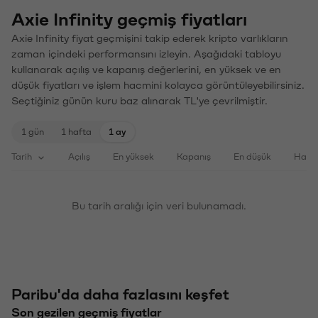
Axie Infinity geçmiş fiyatları
Axie Infinity fiyat geçmişini takip ederek kripto varlıkların
zaman içindeki performansını izleyin. Aşağıdaki tabloyu
kullanarak açılış ve kapanış değerlerini, en yüksek ve en
düşük fiyatları ve işlem hacmini kolayca görüntüleyebilirsiniz.
Seçtiğiniz günün kuru baz alınarak TL'ye çevrilmiştir.
1 gün
1 hafta
1 ay
Tarih
Açılış
En yüksek
Kapanış
En düşük
Haci
Bu tarih aralığı için veri bulunamadı.
Paribu'da daha fazlasını keşfet
Son gezilen geçmiş fiyatlar