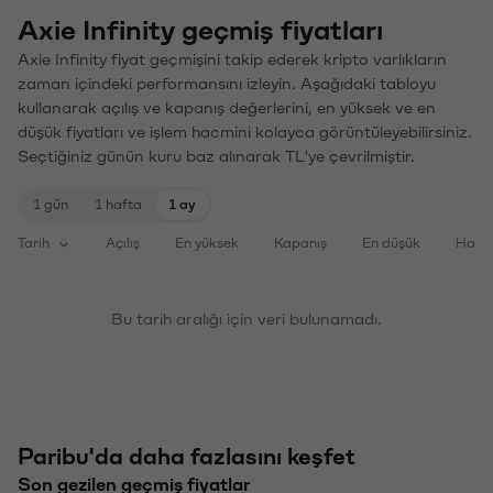
Axie Infinity geçmiş fiyatları
Axie Infinity fiyat geçmişini takip ederek kripto varlıkların
zaman içindeki performansını izleyin. Aşağıdaki tabloyu
kullanarak açılış ve kapanış değerlerini, en yüksek ve en
düşük fiyatları ve işlem hacmini kolayca görüntüleyebilirsiniz.
Seçtiğiniz günün kuru baz alınarak TL'ye çevrilmiştir.
1 gün
1 hafta
1 ay
Tarih
Açılış
En yüksek
Kapanış
En düşük
Haci
Bu tarih aralığı için veri bulunamadı.
Paribu'da daha fazlasını keşfet
Son gezilen geçmiş fiyatlar