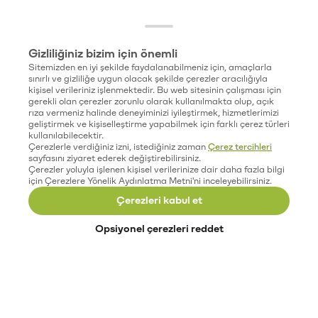
Gizliliğiniz bizim için önemli
Sitemizden en iyi şekilde faydalanabilmeniz için, amaçlarla
sınırlı ve gizliliğe uygun olacak şekilde çerezler aracılığıyla
kişisel verileriniz işlenmektedir. Bu web sitesinin çalışması için
gerekli olan çerezler zorunlu olarak kullanılmakta olup, açık
rıza vermeniz halinde deneyiminizi iyileştirmek, hizmetlerimizi
geliştirmek ve kişiselleştirme yapabilmek için farklı çerez türleri
kullanılabilecektir.
Çerezlerle verdiğiniz izni, istediğiniz zaman
Çerez tercihleri
sayfasını ziyaret ederek değiştirebilirsiniz.
Çerezler yoluyla işlenen kişisel verilerinize dair daha fazla bilgi
için Çerezlere Yönelik Aydınlatma Metni'ni inceleyebilirsiniz.
Çerezleri kabul et
Opsiyonel çerezleri reddet