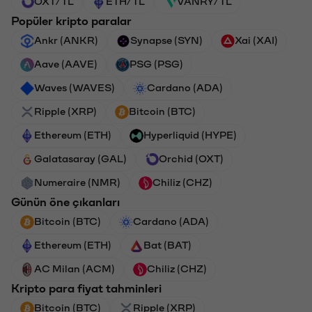
OXT/TL
ETH/TL
VANRY/TL
Popüler kripto paralar
Ankr (ANKR)
Synapse (SYN)
Xai (XAI)
Aave (AAVE)
PSG (PSG)
Waves (WAVES)
Cardano (ADA)
Ripple (XRP)
Bitcoin (BTC)
Ethereum (ETH)
Hyperliquid (HYPE)
Galatasaray (GAL)
Orchid (OXT)
Numeraire (NMR)
Chiliz (CHZ)
Günün öne çıkanları
Bitcoin (BTC)
Cardano (ADA)
Ethereum (ETH)
Bat (BAT)
AC Milan (ACM)
Chiliz (CHZ)
Kripto para fiyat tahminleri
Bitcoin (BTC)
Ripple (XRP)