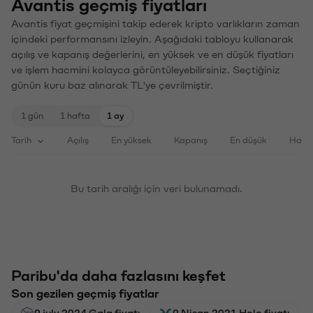
Avantis geçmiş fiyatları
Avantis fiyat geçmişini takip ederek kripto varlıkların zaman
içindeki performansını izleyin. Aşağıdaki tabloyu kullanarak
açılış ve kapanış değerlerini, en yüksek ve en düşük fiyatları
ve işlem hacmini kolayca görüntüleyebilirsiniz. Seçtiğiniz
günün kuru baz alınarak TL'ye çevrilmiştir.
1 gün
1 hafta
1 ay
Tarih
Açılış
En yüksek
Kapanış
En düşük
Haci
Bu tarih aralığı için veri bulunamadı.
Paribu'da daha fazlasını keşfet
Son gezilen geçmiş fiyatlar