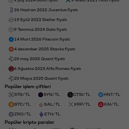
9 july 2024 Gala fiyatı
9 Nisan 2021 Holo fiyatı
26 Haziran 2022 Juventus fiyatı
19 Eylül 2023 Stellar fiyatı
9 Temmuz 2024 Gala fiyatı
14 Mart 2026 Filecoin fiyatı
4 december 2025 Stacks fiyatı
20 may 2025 Quant fiyatı
6 Ağustos 2023 Alfa Romeo fiyatı
20 Mayıs 2025 Quant fiyatı
Popüler işlem çiftleri
STG/TL
SYN/TL
CTSI/TL
HNT/TL
BTC/TL
GAL/TL
XRP/TL
XAI/TL
ZRO/TL
ETH/TL
Popüler kripto paralar