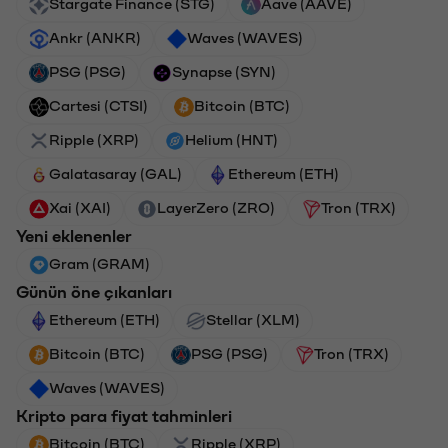
Stargate Finance (STG)
Aave (AAVE)
Ankr (ANKR)
Waves (WAVES)
PSG (PSG)
Synapse (SYN)
Cartesi (CTSI)
Bitcoin (BTC)
Ripple (XRP)
Helium (HNT)
Galatasaray (GAL)
Ethereum (ETH)
Xai (XAI)
LayerZero (ZRO)
Tron (TRX)
Yeni eklenenler
Gram (GRAM)
Günün öne çıkanları
Ethereum (ETH)
Stellar (XLM)
Bitcoin (BTC)
PSG (PSG)
Tron (TRX)
Waves (WAVES)
Kripto para fiyat tahminleri
Bitcoin (BTC)
Ripple (XRP)