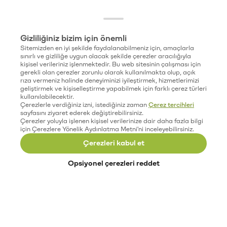
Gizliliğiniz bizim için önemli
Sitemizden en iyi şekilde faydalanabilmeniz için, amaçlarla
sınırlı ve gizliliğe uygun olacak şekilde çerezler aracılığıyla
kişisel verileriniz işlenmektedir. Bu web sitesinin çalışması için
gerekli olan çerezler zorunlu olarak kullanılmakta olup, açık
rıza vermeniz halinde deneyiminizi iyileştirmek, hizmetlerimizi
geliştirmek ve kişiselleştirme yapabilmek için farklı çerez türleri
kullanılabilecektir.
Çerezlerle verdiğiniz izni, istediğiniz zaman
Çerez tercihleri
sayfasını ziyaret ederek değiştirebilirsiniz.
Çerezler yoluyla işlenen kişisel verilerinize dair daha fazla bilgi
için Çerezlere Yönelik Aydınlatma Metni'ni inceleyebilirsiniz.
Çerezleri kabul et
Opsiyonel çerezleri reddet