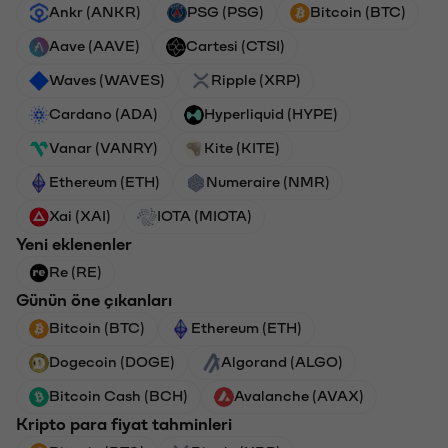
Ankr (ANKR)
PSG (PSG)
Bitcoin (BTC)
Aave (AAVE)
Cartesi (CTSI)
Waves (WAVES)
Ripple (XRP)
Cardano (ADA)
Hyperliquid (HYPE)
Vanar (VANRY)
Kite (KITE)
Ethereum (ETH)
Numeraire (NMR)
Xai (XAI)
IOTA (MIOTA)
Yeni eklenenler
Re (RE)
Günün öne çıkanları
Bitcoin (BTC)
Ethereum (ETH)
Dogecoin (DOGE)
Algorand (ALGO)
Bitcoin Cash (BCH)
Avalanche (AVAX)
Kripto para fiyat tahminleri