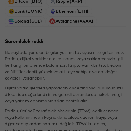
Bitcoin (BTC)
Ripple (XRP)
Bonk (BONK)
Ethereum (ETH)
Solana (SOL)
Avalanche (AVAX)
Sorumluluk reddi
Bu sayfada yer alan bilgiler yatırım tavsiyesi niteliği taşımaz.
Paribu, dijital varlıkların alım-satımı veya saklanmasıyla ilgili
herhangi bir öneride bulunmaz. Kripto varlıklar (stablecoin
ve NFT'ler dahil), yüksek volatiliteye sahiptir ve ani değer
kayıpları yaşanabilir.
Dijital varlık işlemleri yapmadan önce finansal durumunuzu
dikkatlice değerlendirin ve gerekli durumlarda hukuk, vergi
veya yatırım danışmanınızdan destek alın.
Paribu, üçüncü taraf web sitelerinin (TPW) içeriklerinden
veya kullanımından kaynaklanabilecek zarar, kayıp veya
diğer sonuçlardan sorumlu değildir. TPW kullanımı,
varlıklarınızda kayıp veya değer düşüşüne yol açabilir. Bazı