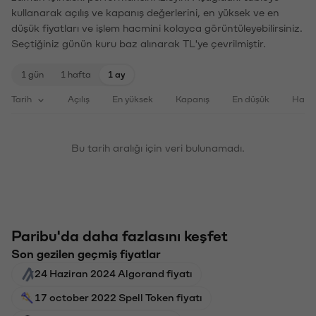
kullanarak açılış ve kapanış değerlerini, en yüksek ve en
düşük fiyatları ve işlem hacmini kolayca görüntüleyebilirsiniz.
Seçtiğiniz günün kuru baz alınarak TL'ye çevrilmiştir.
1 gün
1 hafta
1 ay
Tarih
Açılış
En yüksek
Kapanış
En düşük
Haci
Bu tarih aralığı için veri bulunamadı.
Paribu'da daha fazlasını keşfet
Son gezilen geçmiş fiyatlar
24 Haziran 2024 Algorand fiyatı
17 october 2022 Spell Token fiyatı