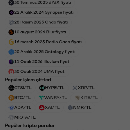
30 Temmuz 2025 dYdX fiyatı
22 Aralık 2024 Synapse fiyatı
28 Kasım 2025 Ondo fiyatı
10 august 2026 Blur fiyatı
16 march 2023 Radio Caca fiyatı
20 Aralık 2025 Ontology fiyatı
11 Ocak 2026 Illuvium fiyatı
30 Ocak 2024 UMA fiyatı
Popüler işlem çiftleri
CTSI/TL
HYPE/TL
XRP/TL
BTC/TL
VANRY/TL
KITE/TL
ADA/TL
XAI/TL
NMR/TL
MIOTA/TL
Popüler kripto paralar