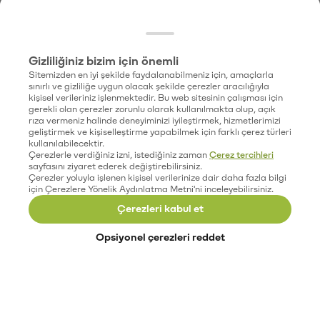
Gizliliğiniz bizim için önemli
Sitemizden en iyi şekilde faydalanabilmeniz için, amaçlarla
sınırlı ve gizliliğe uygun olacak şekilde çerezler aracılığıyla
kişisel verileriniz işlenmektedir. Bu web sitesinin çalışması için
gerekli olan çerezler zorunlu olarak kullanılmakta olup, açık
rıza vermeniz halinde deneyiminizi iyileştirmek, hizmetlerimizi
geliştirmek ve kişiselleştirme yapabilmek için farklı çerez türleri
kullanılabilecektir.
Çerezlerle verdiğiniz izni, istediğiniz zaman
Çerez tercihleri
sayfasını ziyaret ederek değiştirebilirsiniz.
Çerezler yoluyla işlenen kişisel verilerinize dair daha fazla bilgi
için Çerezlere Yönelik Aydınlatma Metni'ni inceleyebilirsiniz.
Çerezleri kabul et
Opsiyonel çerezleri reddet