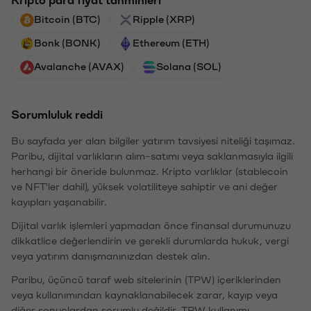
Bitcoin (BTC)
Ripple (XRP)
Bonk (BONK)
Ethereum (ETH)
Avalanche (AVAX)
Solana (SOL)
Sorumluluk reddi
Bu sayfada yer alan bilgiler yatırım tavsiyesi niteliği taşımaz.
Paribu, dijital varlıkların alım-satımı veya saklanmasıyla ilgili
herhangi bir öneride bulunmaz. Kripto varlıklar (stablecoin
ve NFT'ler dahil), yüksek volatiliteye sahiptir ve ani değer
kayıpları yaşanabilir.
Dijital varlık işlemleri yapmadan önce finansal durumunuzu
dikkatlice değerlendirin ve gerekli durumlarda hukuk, vergi
veya yatırım danışmanınızdan destek alın.
Paribu, üçüncü taraf web sitelerinin (TPW) içeriklerinden
veya kullanımından kaynaklanabilecek zarar, kayıp veya
diğer sonuçlardan sorumlu değildir. TPW kullanımı,