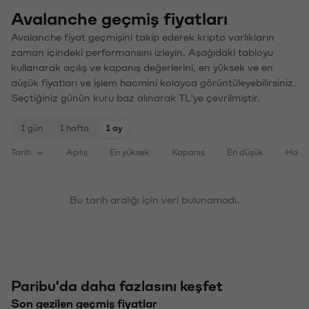
Avalanche geçmiş fiyatları
Avalanche fiyat geçmişini takip ederek kripto varlıkların
zaman içindeki performansını izleyin. Aşağıdaki tabloyu
kullanarak açılış ve kapanış değerlerini, en yüksek ve en
düşük fiyatları ve işlem hacmini kolayca görüntüleyebilirsiniz.
Seçtiğiniz günün kuru baz alınarak TL'ye çevrilmiştir.
1 gün
1 hafta
1 ay
Tarih
Açılış
En yüksek
Kapanış
En düşük
Haci
Bu tarih aralığı için veri bulunamadı.
Paribu'da daha fazlasını keşfet
Son gezilen geçmiş fiyatlar