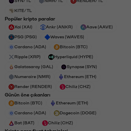
SYN/TL
NMR/TL
RENDER/TL
KITE/TL
Popüler kripto paralar
Xai (XAI)
Ankr (ANKR)
Aave (AAVE)
PSG (PSG)
Waves (WAVES)
Cardano (ADA)
Bitcoin (BTC)
Ripple (XRP)
Hyperliquid (HYPE)
Galatasaray (GAL)
Synapse (SYN)
Numeraire (NMR)
Ethereum (ETH)
Render (RENDER)
Chiliz (CHZ)
Günün öne çıkanları
Bitcoin (BTC)
Ethereum (ETH)
Cardano (ADA)
Dogecoin (DOGE)
Bat (BAT)
Chiliz (CHZ)
Kripto para fiyat tahminleri