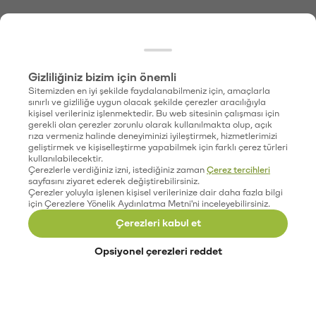
Gizliliğiniz bizim için önemli
Sitemizden en iyi şekilde faydalanabilmeniz için, amaçlarla
sınırlı ve gizliliğe uygun olacak şekilde çerezler aracılığıyla
kişisel verileriniz işlenmektedir. Bu web sitesinin çalışması için
gerekli olan çerezler zorunlu olarak kullanılmakta olup, açık
rıza vermeniz halinde deneyiminizi iyileştirmek, hizmetlerimizi
geliştirmek ve kişiselleştirme yapabilmek için farklı çerez türleri
kullanılabilecektir.
Çerezlerle verdiğiniz izni, istediğiniz zaman
Çerez tercihleri
sayfasını ziyaret ederek değiştirebilirsiniz.
Çerezler yoluyla işlenen kişisel verilerinize dair daha fazla bilgi
için Çerezlere Yönelik Aydınlatma Metni'ni inceleyebilirsiniz.
Çerezleri kabul et
Opsiyonel çerezleri reddet