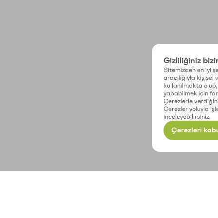
Gizliliğiniz biz
Sitemizden en iyi şe
aracılığıyla kişisel
kullanılmakta olup, 
yapabilmek için fark
Çerezlerle verdiğin
Çerezler yoluyla işl
inceleyebilirsiniz.
Çerezleri kabu