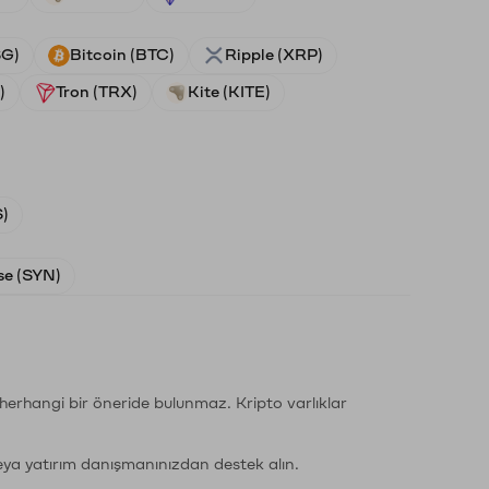
SG)
Bitcoin (BTC)
Ripple (XRP)
)
Tron (TRX)
Kite (KITE)
)
e (SYN)
li herhangi bir öneride bulunmaz. Kripto varlıklar
eya yatırım danışmanınızdan destek alın.