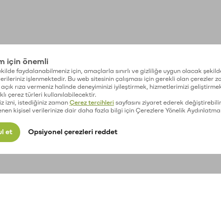
im için önemli
kilde faydalanabilmeniz için, amaçlarla sınırlı ve gizliliğe uygun olacak şekild
 verileriniz işlenmektedir. Bu web sitesinin çalışması için gerekli olan çerezler 
açık rıza vermeniz halinde deneyiminizi iyileştirmek, hizmetlerimizi geliştirmek
lı çerez türleri kullanılabilecektir.
iz izni, istediğiniz zaman
Çerez tercihleri
sayfasını ziyaret ederek değiştirebilir
enen kişisel verilerinize dair daha fazla bilgi için Çerezlere Yönelik Aydınlatma
l et
Opsiyonel çerezleri reddet