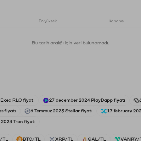
En yüksek
Kapanış
Bu tarih aralığı için veri bulunamadı.
iExec RLC fiyatı
27 december 2024 PlayDapp fiyatı
s fiyatı
6 Temmuz 2023 Stellar fiyatı
17 february 202
 2023 Tron fiyatı
/TL
BTC/TL
XRP/TL
GAL/TL
VANRY/