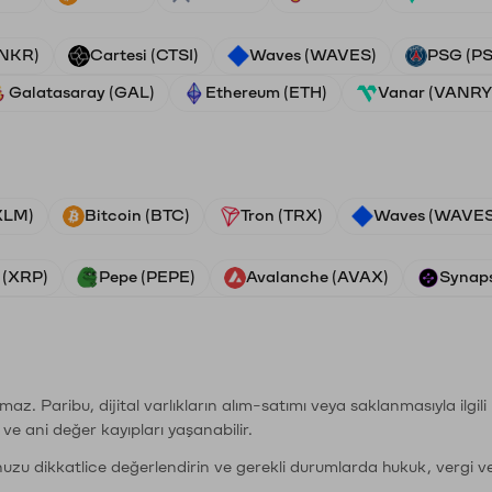
ANKR)
Cartesi (CTSI)
Waves (WAVES)
PSG (P
Galatasaray (GAL)
Ethereum (ETH)
Vanar (VANRY
(XLM)
Bitcoin (BTC)
Tron (TRX)
Waves (WAVES
 (XRP)
Pepe (PEPE)
Avalanche (AVAX)
Synaps
şımaz. Paribu, dijital varlıkların alım-satımı veya saklanmasıyla ilgi
r ve ani değer kayıpları yaşanabilir.
nuzu dikkatlice değerlendirin ve gerekli durumlarda hukuk, vergi v