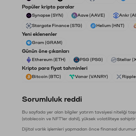
Popüler kripto paralar
Synapse (SYN)
Aave (AAVE)
Ankr (
Stargate Finance (STG)
Helium (HNT)
Yeni eklenenler
Gram (GRAM)
Günün öne çıkanları
Ethereum (ETH)
PSG (PSG)
Stellar 
Kripto para fiyat tahminleri
Bitcoin (BTC)
Vanar (VANRY)
Ripple
Sorumluluk reddi
Bu sayfada yer alan bilgiler yatırım tavsiyesi niteliği ta
(stablecoin ve NFT'ler dahil), yüksek volatiliteye sahipti
Dijital varlık işlemleri yapmadan önce finansal durumu