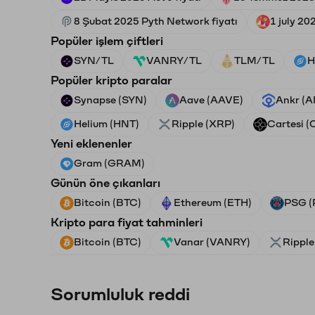
8 Şubat 2025 Pyth Network fiyatı
1 july 20
Popüler işlem çiftleri
SYN/TL
VANRY/TL
TLM/TL
H
Popüler kripto paralar
Synapse (SYN)
Aave (AAVE)
Ankr (
Helium (HNT)
Ripple (XRP)
Cartesi (
Yeni eklenenler
Gram (GRAM)
Günün öne çıkanları
Bitcoin (BTC)
Ethereum (ETH)
PSG (
Kripto para fiyat tahminleri
Bitcoin (BTC)
Vanar (VANRY)
Ripple
Sorumluluk reddi