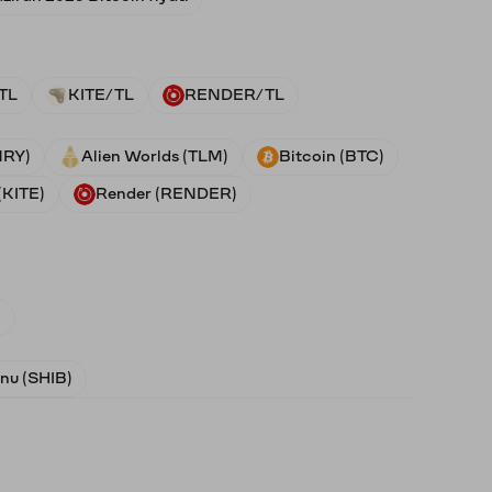
TL
KITE/TL
RENDER/TL
NRY)
Alien Worlds (TLM)
Bitcoin (BTC)
(KITE)
Render (RENDER)
)
Inu (SHIB)