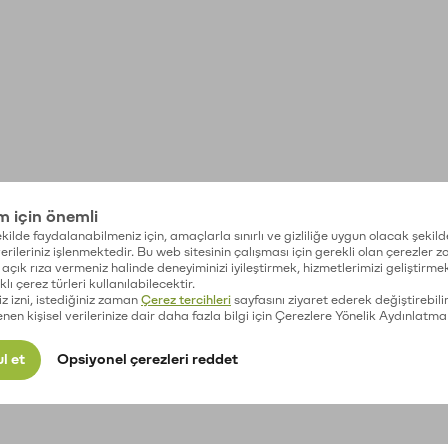
im için önemli
kilde faydalanabilmeniz için, amaçlarla sınırlı ve gizliliğe uygun olacak şekild
 verileriniz işlenmektedir. Bu web sitesinin çalışması için gerekli olan çerezler 
açık rıza vermeniz halinde deneyiminizi iyileştirmek, hizmetlerimizi geliştirmek
lı çerez türleri kullanılabilecektir.
iz izni, istediğiniz zaman
Çerez tercihleri
sayfasını ziyaret ederek değiştirebilir
enen kişisel verilerinize dair daha fazla bilgi için Çerezlere Yönelik Aydınlatma
l et
Opsiyonel çerezleri reddet