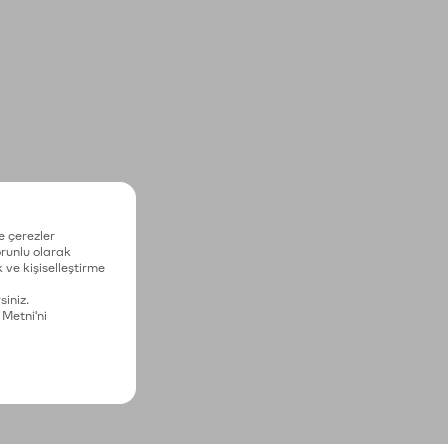
e çerezler
zorunlu olarak
 ve kişiselleştirme
siniz.
 Metni'ni