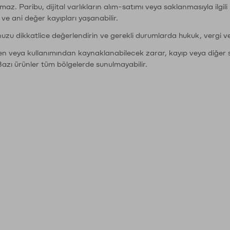
şımaz. Paribu, dijital varlıkların alım-satımı veya saklanmasıyla ilgi
r ve ani değer kayıpları yaşanabilir.
nuzu dikkatlice değerlendirin ve gerekli durumlarda hukuk, vergi v
den veya kullanımından kaynaklanabilecek zarar, kayıp veya diğer 
Bazı ürünler tüm bölgelerde sunulmayabilir.