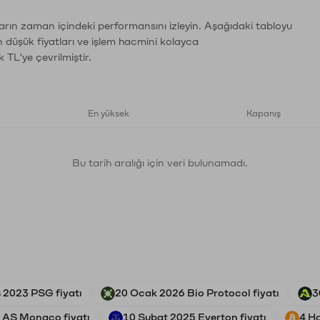
ların zaman içindeki performansını izleyin. Aşağıdaki tabloyu
n düşük fiyatları ve işlem hacmini kolayca
 TL'ye çevrilmiştir.
En yüksek
Kapanış
Bu tarih aralığı için veri bulunamadı.
 2023 PSG fiyatı
20 Ocak 2026 Bio Protocol fiyatı
3
 AS Monaco fiyatı
10 Şubat 2025 Everton fiyatı
4 Ha