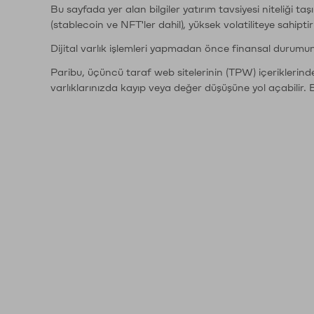
Bu sayfada yer alan bilgiler yatırım tavsiyesi niteliği ta
(stablecoin ve NFT'ler dahil), yüksek volatiliteye sahipti
Dijital varlık işlemleri yapmadan önce finansal durumu
Paribu, üçüncü taraf web sitelerinin (TPW) içeriklerin
varlıklarınızda kayıp veya değer düşüşüne yol açabilir. 