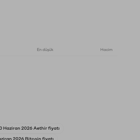
En düşük
Hacim
0 Haziran 2026 Aethir fiyatı
ziran 2026 Bitcoin fiyatı