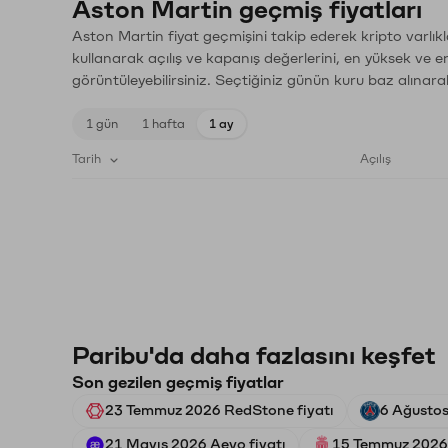
Aston Martin geçmiş fiyatları
Aston Martin fiyat geçmişini takip ederek kripto varlık
kullanarak açılış ve kapanış değerlerini, en yüksek ve e
görüntüleyebilirsiniz. Seçtiğiniz günün kuru baz alınarak
1 gün
1 hafta
1 ay
Tarih
Açılış
Paribu'da daha fazlasını keşfet
Son gezilen geçmiş fiyatlar
23 Temmuz 2026 RedStone fiyatı
6 Ağustos
21 Mayıs 2026 Aevo fiyatı
15 Temmuz 2026