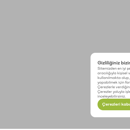
Gizliliğiniz biz
Sitemizden en iyi şe
aracılığıyla kişisel
kullanılmakta olup, 
yapabilmek için fark
Çerezlerle verdiğin
Çerezler yoluyla işl
inceleyebilirsiniz.
Çerezleri kabu