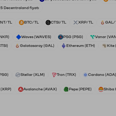
25 Decentraland fiyatı
NT/TL
BTC/TL
CTSI/TL
XRP/TL
GAL/
ANKR)
Waves (WAVES)
PSG (PSG)
Vanar (VA
CTSI)
Galatasaray (GAL)
Ethereum (ETH)
Kite 
PSG)
Stellar (XLM)
Tron (TRX)
Cardano (ADA
 (XRP)
Avalanche (AVAX)
Pepe (PEPE)
Shiba 