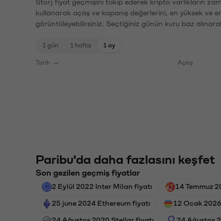
Storj fiyat geçmişini takip ederek kripto varlıkların za
kullanarak açılış ve kapanış değerlerini, en yüksek ve e
görüntüleyebilirsiniz. Seçtiğiniz günün kuru baz alınarak
1 gün
1 hafta
1 ay
Tarih
Açılış
Paribu'da daha fazlasını keşfet
Son gezilen geçmiş fiyatlar
2 Eylül 2022 Inter Milan fiyatı
14 Temmuz 20
25 june 2024 Ethereum fiyatı
12 Ocak 2026
24 Ağustos 2020 Stellar fiyatı
24 Ağustos 2