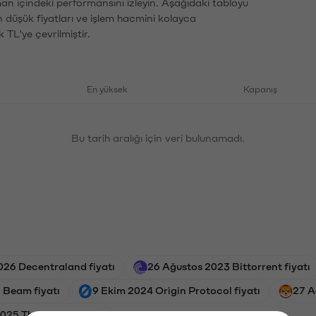
man içindeki performansını izleyin. Aşağıdaki tabloyu
n düşük fiyatları ve işlem hacmini kolayca
 TL'ye çevrilmiştir.
En yüksek
Kapanış
Bu tarih aralığı için veri bulunamadı.
26 Decentraland fiyatı
26 Ağustos 2023 Bittorrent fiyatı
 Beam fiyatı
9 Ekim 2024 Origin Protocol fiyatı
27 A
025 The Graph fiyatı