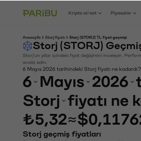
Kripto al/sat
Piyasalar
Anasayfa
Storj fiyatı
Storj (STORJ) TL fiyat geçmişi
Storj (STORJ) Geçmiş
Storj'un yıllar içindeki fiyat değişimini inceleyin. Perf
analiz edin.
6 Mayıs 2026 tarihindeki Storj fiyatı ne kadardı?
6
Mayıs
2026
Storj
fiyatı ne 
₺5,32
≈
$0,1176
Storj geçmiş fiyatları