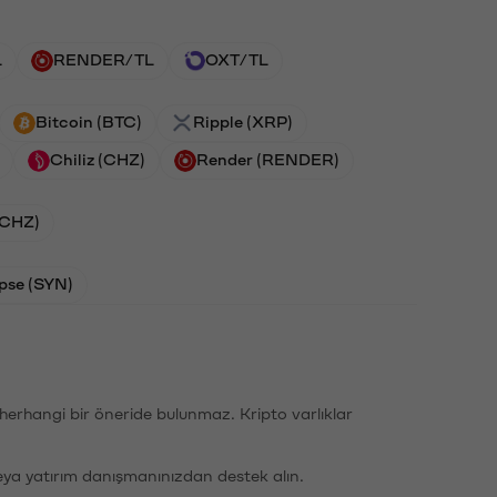
L
RENDER/TL
OXT/TL
Bitcoin (BTC)
Ripple (XRP)
Chiliz (CHZ)
Render (RENDER)
 (CHZ)
pse (SYN)
li herhangi bir öneride bulunmaz. Kripto varlıklar
eya yatırım danışmanınızdan destek alın.