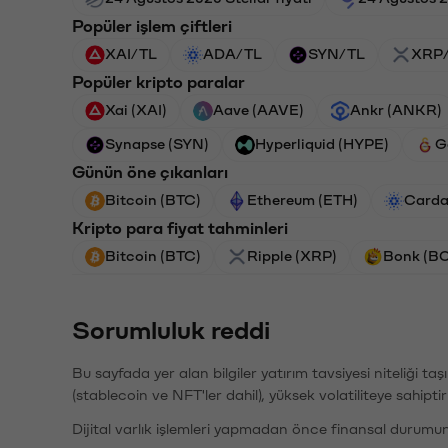
Popüler işlem çiftleri
XAI/TL
ADA/TL
SYN/TL
XRP
Popüler kripto paralar
Xai (XAI)
Aave (AAVE)
Ankr (ANKR)
Synapse (SYN)
Hyperliquid (HYPE)
G
Günün öne çıkanları
Bitcoin (BTC)
Ethereum (ETH)
Carda
Kripto para fiyat tahminleri
Bitcoin (BTC)
Ripple (XRP)
Bonk (B
Sorumluluk reddi
Bu sayfada yer alan bilgiler yatırım tavsiyesi niteliği ta
(stablecoin ve NFT'ler dahil), yüksek volatiliteye sahipti
Dijital varlık işlemleri yapmadan önce finansal durumu