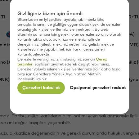
Gizliliğiniz bizim için önemli
/TL
HYPE/TL
GAL/TL
BTC/TL
NMR/T
Sitemizden en iyi şekilde faydalanabilmeniz için,
amaçlarla sınırlı ve gizliliğe uygun olacak şekilde çerezler
aracılığıyla kişisel verileriniz işlenmektedir. Bu web
PSG (PSG)
Waves (WAVES)
Cardano (ADA)
sitesinin çalışması için gerekli olan çerezler zorunlu olarak
kullanılmakta olup, açık rıza vermeniz halinde
alatasaray (GAL)
deneyiminizi iyileştirmek, hizmetlerimizi geliştirmek ve
Ethereum (ETH)
Numeraire (NMR)
kişiselleştirme yapabilmek için farklı çerez türleri
kullanılabilecektir.
Çerezlerle verdiğiniz izni, istediğiniz zaman
Çerez
no (ADA)
Dogecoin (DOGE)
Bat (BAT)
Chiliz
tercihleri
sayfasını ziyaret ederek değiştirebilirsiniz.
Çerezler yoluyla işlenen kişisel verilerinize dair daha fazla
bilgi için Çerezlere Yönelik Aydınlatma Metni'ni
ONK)
inceleyebilirsiniz.
Ethereum (ETH)
Avalanche (AVAX)
Syna
Çerezleri kabul et
Opsiyonel çerezleri reddet
şımaz. Paribu, dijital varlıkların alım-satımı veya saklanmasıyla ilgi
r ve ani değer kayıpları yaşanabilir.
nuzu dikkatlice değerlendirin ve gerekli durumlarda hukuk, vergi v