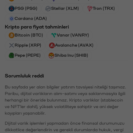
PSG (PSG)
Stellar (XLM)
Tron (TRX)
Cardano (ADA)
Kripto para fiyat tahminleri
Bitcoin (BTC)
Vanar (VANRY)
Ripple (XRP)
Avalanche (AVAX)
Pepe (PEPE)
Shiba Inu (SHIB)
Sorumluluk reddi
Bu sayfada yer alan bilgiler yatırım tavsiyesi niteliği taşımaz.
Paribu, dijital varlıkların alım-satımı veya saklanmasıyla ilgili
herhangi bir öneride bulunmaz. Kripto varlıklar (stablecoin
ve NFT'ler dahil), yüksek volatiliteye sahiptir ve ani değer
kayıpları yaşanabilir.
Dijital varlık işlemleri yapmadan önce finansal durumunuzu
dikkatlice değerlendirin ve gerekli durumlarda hukuk, vergi