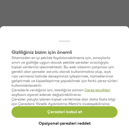
Gizliliğiniz bizim için önemli
Sitemizden en iyi şekilde faydalanabilmeniz için, amaçlarla
sınırlı ve gizliliğe uygun olacak şekilde çerezler aracılığıyla
kişisel verileriniz işlenmektedir. Bu web sitesinin çalışması için
gerekli olan çerezler zorunlu olarak kullanılmakta olup, açık
rıza vermeniz halinde deneyiminizi iyileştirmek, hizmetlerimizi
geliştirmek ve kişiselleştirme yapabilmek için farklı çerez türleri
kullanılabilecektir.
Çerezlerle verdiğiniz izni, istediğiniz zaman
Çerez tercihleri
sayfasını ziyaret ederek değiştirebilirsiniz.
Çerezler yoluyla işlenen kişisel verilerinize dair daha fazla bilgi
için Çerezlere Yönelik Aydınlatma Metni'ni inceleyebilirsiniz.
Çerezleri kabul et
Opsiyonel çerezleri reddet