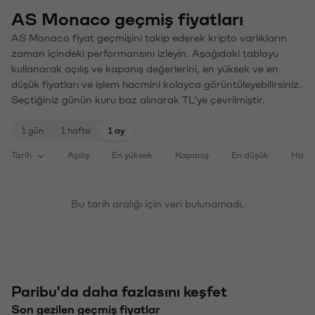
AS Monaco geçmiş fiyatları
AS Monaco fiyat geçmişini takip ederek kripto varlıkların
zaman içindeki performansını izleyin. Aşağıdaki tabloyu
kullanarak açılış ve kapanış değerlerini, en yüksek ve en
düşük fiyatları ve işlem hacmini kolayca görüntüleyebilirsiniz.
Seçtiğiniz günün kuru baz alınarak TL'ye çevrilmiştir.
1 gün
1 hafta
1 ay
Tarih
Açılış
En yüksek
Kapanış
En düşük
Haci
Bu tarih aralığı için veri bulunamadı.
Paribu'da daha fazlasını keşfet
Son gezilen geçmiş fiyatlar