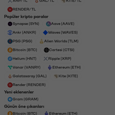
XRP/TL
GAL/TL
KITE/TL
RENDER/TL
Popüler kripto paralar
Synapse (SYN)
Aave (AAVE)
Ankr (ANKR)
Waves (WAVES)
PSG (PSG)
Alien Worlds (TLM)
Bitcoin (BTC)
Cartesi (CTSI)
Helium (HNT)
Ripple (XRP)
Vanar (VANRY)
Ethereum (ETH)
Galatasaray (GAL)
Kite (KITE)
Render (RENDER)
Yeni eklenenler
Gram (GRAM)
Günün öne çıkanları
Bitcoin (BTC)
Ethereum (ETH)