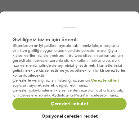
Gizliliğiniz bizim için önemli
Sitemizden en iyi şekilde faydalanabilmeniz için, amaçlarla
sınırlı ve gizliliğe uygun olacak şekilde çerezler aracılığıyla
kişisel verileriniz işlenmektedir. Bu web sitesinin çalışması için
gerekli olan çerezler zorunlu olarak kullanılmakta olup, açık
rıza vermeniz halinde deneyiminizi iyileştirmek, hizmetlerimizi
geliştirmek ve kişiselleştirme yapabilmek için farklı çerez türleri
kullanılabilecektir.
Çerezlerle verdiğiniz izni, istediğiniz zaman
Çerez tercihleri
sayfasını ziyaret ederek değiştirebilirsiniz.
Çerezler yoluyla işlenen kişisel verilerinize dair daha fazla bilgi
için Çerezlere Yönelik Aydınlatma Metni'ni inceleyebilirsiniz.
Çerezleri kabul et
Opsiyonel çerezleri reddet