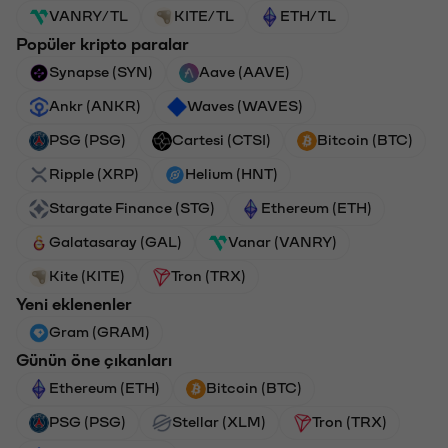
VANRY/TL
KITE/TL
ETH/TL
Popüler kripto paralar
Synapse (SYN)
Aave (AAVE)
Ankr (ANKR)
Waves (WAVES)
PSG (PSG)
Cartesi (CTSI)
Bitcoin (BTC)
Ripple (XRP)
Helium (HNT)
Stargate Finance (STG)
Ethereum (ETH)
Galatasaray (GAL)
Vanar (VANRY)
Kite (KITE)
Tron (TRX)
Yeni eklenenler
Gram (GRAM)
Günün öne çıkanları
Ethereum (ETH)
Bitcoin (BTC)
PSG (PSG)
Stellar (XLM)
Tron (TRX)