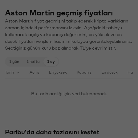
Aston Martin geçmiş fiyatları
Aston Martin fiyat geçmişini takip ederek kripto varlıkların
zaman içindeki performansını izleyin. Aşağıdaki tabloyu
kullanarak açılış ve kapanış değerlerini, en yüksek ve en
düşük fiyatları ve işlem hacmini kolayca görüntüleyebilirsiniz.
Seçtiğiniz günün kuru baz alınarak TL'ye çevrilmiştir.
1 gün
1 hafta
1 ay
Tarih
Açılış
En yüksek
Kapanış
En düşük
Haci
Bu tarih aralığı için veri bulunamadı.
Paribu'da daha fazlasını keşfet