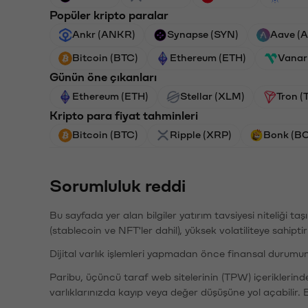
Popüler kripto paralar
Ankr (ANKR)
Synapse (SYN)
Aave (
Bitcoin (BTC)
Ethereum (ETH)
Vanar
Günün öne çıkanları
Ethereum (ETH)
Stellar (XLM)
Tron (
Kripto para fiyat tahminleri
Bitcoin (BTC)
Ripple (XRP)
Bonk (B
Sorumluluk reddi
Bu sayfada yer alan bilgiler yatırım tavsiyesi niteliği ta
(stablecoin ve NFT'ler dahil), yüksek volatiliteye sahipti
Dijital varlık işlemleri yapmadan önce finansal durumu
Paribu, üçüncü taraf web sitelerinin (TPW) içeriklerin
varlıklarınızda kayıp veya değer düşüşüne yol açabilir. 