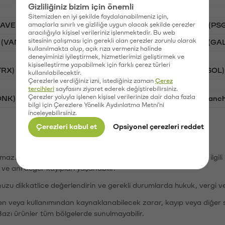
Gizliliğiniz bizim için önemli
Sitemizden en iyi şekilde faydalanabilmeniz için,
AAVE)
amaçlarla sınırlı ve gizliliğe uygun olacak şekilde çerezler
Ripple (XRP)
Waves (WAVES)
PSG (PS
aracılığıyla kişisel verileriniz işlenmektedir. Bu web
sitesinin çalışması için gerekli olan çerezler zorunlu olarak
 (VANRY)
Stargate Finance (STG)
Galatasaray (GA
kullanılmakta olup, açık rıza vermeniz halinde
deneyiminizi iyileştirmek, hizmetlerimizi geliştirmek ve
kişiselleştirme yapabilmek için farklı çerez türleri
TRX)
Bitcoin (BTC)
Ripple (XRP)
Solana (SOL)
kullanılabilecektir.
Çerezlerle verdiğiniz izni, istediğiniz zaman
Çerez
tercihleri
sayfasını ziyaret ederek değiştirebilirsiniz.
Çerezler yoluyla işlenen kişisel verilerinize dair daha fazla
ONK)
Ethereum (ETH)
Synapse (SYN)
Avalanc
bilgi için Çerezlere Yönelik Aydınlatma Metni'ni
inceleyebilirsiniz.
Çerezleri kabul et
Opsiyonel çerezleri reddet
şımaz. Paribu, dijital varlıkların alım-satımı veya saklanmasıyla ilgi
r ve ani değer kayıpları yaşanabilir.
nuzu dikkatlice değerlendirin ve gerekli durumlarda hukuk, vergi v
den veya kullanımından kaynaklanabilecek zarar, kayıp veya diğer 
Bazı ürünler tüm bölgelerde sunulmayabilir.