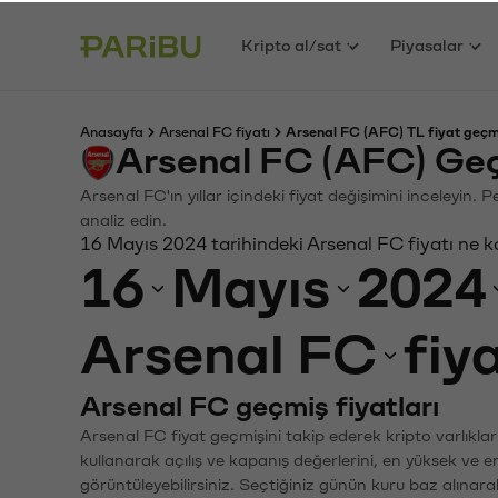
Kripto al/sat
Piyasalar
Anasayfa
Arsenal FC fiyatı
Arsenal FC (AFC) TL fiyat geçm
Arsenal FC (AFC) Geç
Arsenal FC'ın yıllar içindeki fiyat değişimini inceleyin.
analiz edin.
16 Mayıs 2024 tarihindeki Arsenal FC fiyatı ne 
16
Mayıs
2024
Arsenal FC
fiy
Arsenal FC geçmiş fiyatları
Arsenal FC fiyat geçmişini takip ederek kripto varlıkla
kullanarak açılış ve kapanış değerlerini, en yüksek ve e
görüntüleyebilirsiniz. Seçtiğiniz günün kuru baz alınarak