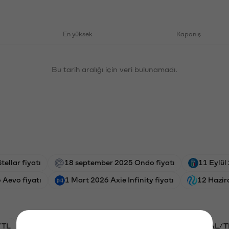
En yüksek
Kapanış
Bu tarih aralığı için veri bulunamadı.
ellar fiyatı
18 september 2025 Ondo fiyatı
11 Eylül 
 Aevo fiyatı
1 Mart 2026 Axie Infinity fiyatı
12 Hazir
/TL
BTC/TL
VANRY/TL
STG/TL
GAL/T