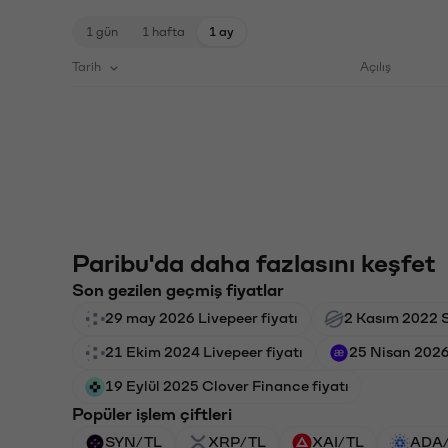
1 gün
1 hafta
1 ay
Tarih
Açılış
Paribu'da daha fazlasını keşfet
Son gezilen geçmiş fiyatlar
29 may 2026 Livepeer fiyatı
2 Kasım 2022 St
21 Ekim 2024 Livepeer fiyatı
25 Nisan 2026
19 Eylül 2025 Clover Finance fiyatı
Popüler işlem çiftleri
SYN/TL
XRP/TL
XAI/TL
ADA