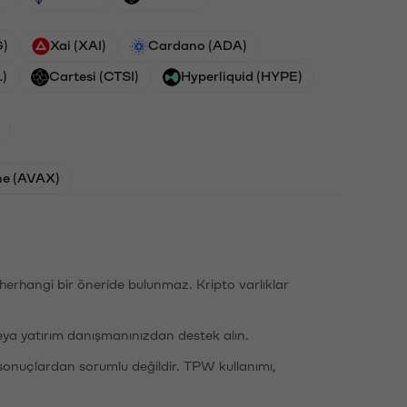
G)
Xai (XAI)
Cardano (ADA)
L)
Cartesi (CTSI)
Hyperliquid (HYPE)
he (AVAX)
li herhangi bir öneride bulunmaz. Kripto varlıklar
eya yatırım danışmanınızdan destek alın.
sonuçlardan sorumlu değildir. TPW kullanımı,