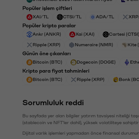
Popüler işlem çiftleri
XAI/TL
CTSI/TL
ADA/TL
XRP
Popüler kripto paralar
Ankr (ANKR)
Xai (XAI)
Cartesi (CTSI
Ripple (XRP)
Numeraire (NMR)
Kite 
Günün öne çıkanları
Bitcoin (BTC)
Dogecoin (DOGE)
Eth
Kripto para fiyat tahminleri
Bitcoin (BTC)
Ripple (XRP)
Bonk (B
Sorumluluk reddi
Bu sayfada yer alan bilgiler yatırım tavsiyesi niteliği ta
(stablecoin ve NFT'ler dahil), yüksek volatiliteye sahipti
Dijital varlık işlemleri yapmadan önce finansal durumu