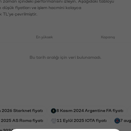
ın zaman içindeki performansını izleyin. Aşağıdaki tabloyu
n düşük fiyatları ve işlem hacmini kolayca
 TL'ye çevrilmiştir.
En yüksek
Kapanış
Bu tarih aralığı için veri bulunamadı.
 2026 Starknet fiyatı
8 Kasım 2024 Argentine FA fiyatı
 2025 AS Roma fiyatı
11 Eylül 2025 IOTA fiyatı
7 aug
m 2024 EigenLayer fiyatı