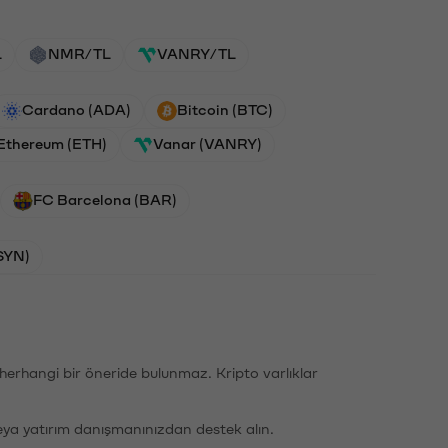
L
NMR/TL
VANRY/TL
Cardano (ADA)
Bitcoin (BTC)
Ethereum (ETH)
Vanar (VANRY)
FC Barcelona (BAR)
SYN)
li herhangi bir öneride bulunmaz. Kripto varlıklar
eya yatırım danışmanınızdan destek alın.