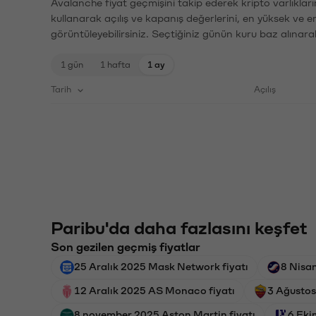
Avalanche fiyat geçmişini takip ederek kripto varlıklar
kullanarak açılış ve kapanış değerlerini, en yüksek ve e
görüntüleyebilirsiniz. Seçtiğiniz günün kuru baz alınarak
1 gün
1 hafta
1 ay
Tarih
Açılış
Paribu'da daha fazlasını keşfet
Son gezilen geçmiş fiyatlar
25 Aralık 2025 Mask Network fiyatı
8 Nisan
12 Aralık 2025 AS Monaco fiyatı
3 Ağustos
8 november 2025 Aston Martin fiyatı
6 Eki