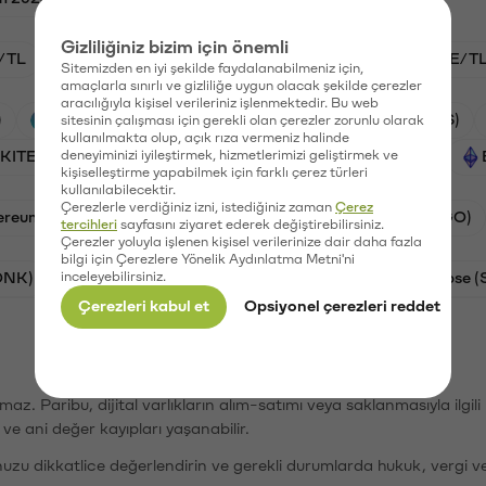
Gizliliğiniz bizim için önemli
/TL
BTC/TL
KITE/TL
GAL/TL
HYPE/T
Sitemizden en iyi şekilde faydalanabilmeniz için,
amaçlarla sınırlı ve gizliliğe uygun olacak şekilde çerezler
aracılığıyla kişisel verileriniz işlenmektedir. Bu web
)
Aave (AAVE)
PSG (PSG)
Waves (WAVES)
sitesinin çalışması için gerekli olan çerezler zorunlu olarak
kullanılmakta olup, açık rıza vermeniz halinde
(KITE)
deneyiminizi iyileştirmek, hizmetlerimizi geliştirmek ve
Galatasaray (GAL)
Hyperliquid (HYPE)
kişiselleştirme yapabilmek için farklı çerez türleri
kullanılabilecektir.
Çerezlerle verdiğiniz izni, istediğiniz zaman
Çerez
ereum (ETH)
Bitcoin Cash (BCH)
Algorand (ALGO)
tercihleri
sayfasını ziyaret ederek değiştirebilirsiniz.
Çerezler yoluyla işlenen kişisel verilerinize dair daha fazla
bilgi için Çerezlere Yönelik Aydınlatma Metni'ni
ONK)
inceleyebilirsiniz.
Ethereum (ETH)
Solana (SOL)
Synapse (
Çerezleri kabul et
Opsiyonel çerezleri reddet
şımaz. Paribu, dijital varlıkların alım-satımı veya saklanmasıyla ilgi
r ve ani değer kayıpları yaşanabilir.
nuzu dikkatlice değerlendirin ve gerekli durumlarda hukuk, vergi v