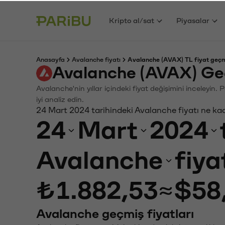
Kripto al/sat
Piyasalar
Anasayfa
Avalanche fiyatı
Avalanche (AVAX) TL fiyat geçm
Avalanche (AVAX) Ge
Avalanche'nin yıllar içindeki fiyat değişimini inceleyin
iyi analiz edin.
24 Mart 2024 tarihindeki Avalanche fiyatı ne ka
24
Mart
2024
Avalanche
fiya
₺1.882,53
≈
$58
Avalanche geçmiş fiyatları