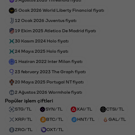
5 Ocak 2026 World Liberty Financial fiyatı
12 Ocak 2026 Juventus fiyatı
19 Ekim 2025 Atletico De Madrid fiyatı
30 Kasım 2024 Holo fiyatı
24 Mayıs 2025 Holo fiyatı
1 Haziran 2022 Inter Milan fiyatı
23 february 2023 The Graph fiyatı
20 Mayıs 2025 Portugal NT fiyatı
2 Ağustos 2026 Wormhole fiyatı
Popüler işlem çiftleri
STG/TL
SYN/TL
XAI/TL
CTSI/TL
XRP/TL
BTC/TL
HNT/TL
GAL/TL
ZRO/TL
OXT/TL