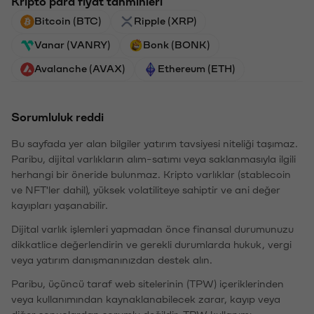
Kripto para fiyat tahminleri
Bitcoin (BTC)
Ripple (XRP)
Vanar (VANRY)
Bonk (BONK)
Avalanche (AVAX)
Ethereum (ETH)
Sorumluluk reddi
Bu sayfada yer alan bilgiler yatırım tavsiyesi niteliği taşımaz.
Paribu, dijital varlıkların alım-satımı veya saklanmasıyla ilgili
herhangi bir öneride bulunmaz. Kripto varlıklar (stablecoin
ve NFT'ler dahil), yüksek volatiliteye sahiptir ve ani değer
kayıpları yaşanabilir.
Dijital varlık işlemleri yapmadan önce finansal durumunuzu
dikkatlice değerlendirin ve gerekli durumlarda hukuk, vergi
veya yatırım danışmanınızdan destek alın.
Paribu, üçüncü taraf web sitelerinin (TPW) içeriklerinden
veya kullanımından kaynaklanabilecek zarar, kayıp veya
diğer sonuçlardan sorumlu değildir. TPW kullanımı,