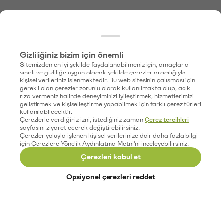
Gizliliğiniz bizim için önemli
Sitemizden en iyi şekilde faydalanabilmeniz için, amaçlarla
sınırlı ve gizliliğe uygun olacak şekilde çerezler aracılığıyla
kişisel verileriniz işlenmektedir. Bu web sitesinin çalışması için
gerekli olan çerezler zorunlu olarak kullanılmakta olup, açık
rıza vermeniz halinde deneyiminizi iyileştirmek, hizmetlerimizi
geliştirmek ve kişiselleştirme yapabilmek için farklı çerez türleri
kullanılabilecektir.
Çerezlerle verdiğiniz izni, istediğiniz zaman
Çerez tercihleri
sayfasını ziyaret ederek değiştirebilirsiniz.
Çerezler yoluyla işlenen kişisel verilerinize dair daha fazla bilgi
için Çerezlere Yönelik Aydınlatma Metni'ni inceleyebilirsiniz.
Çerezleri kabul et
Opsiyonel çerezleri reddet