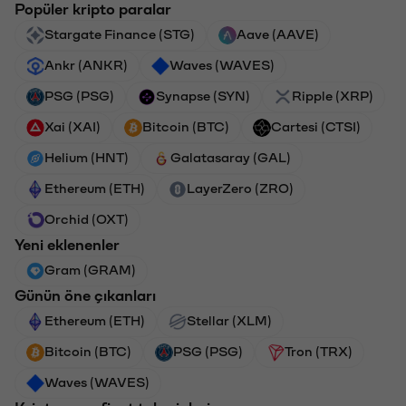
Popüler kripto paralar
Stargate Finance (STG)
Aave (AAVE)
Ankr (ANKR)
Waves (WAVES)
PSG (PSG)
Synapse (SYN)
Ripple (XRP)
Xai (XAI)
Bitcoin (BTC)
Cartesi (CTSI)
Helium (HNT)
Galatasaray (GAL)
Ethereum (ETH)
LayerZero (ZRO)
Orchid (OXT)
Yeni eklenenler
Gram (GRAM)
Günün öne çıkanları
Ethereum (ETH)
Stellar (XLM)
Bitcoin (BTC)
PSG (PSG)
Tron (TRX)
Waves (WAVES)