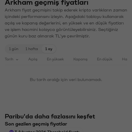
Arkham geçmiş fiyatları
Arkham fiyat geçmişini takip ederek kripto varlıkların zaman
içindeki performansını izleyin. Aşağıdaki tabloyu kullanarak
açılış ve kapanış değerlerini, en yüksek ve en düşük fiyatları
ve işlem hacmini kolayca görüntüleyebilirsiniz. Seçtiğiniz
günün kuru baz alınarak TL'ye çevrilmiştir.
1 gün
1 hafta
1 ay
Tarih
Açılış
En yüksek
Kapanış
En düşük
Haci
Bu tarih aralığı için veri bulunamadı.
Paribu'da daha fazlasını keşfet
Son gezilen geçmiş fiyatlar
3 Ağustos 2026 Threshold fiyatı