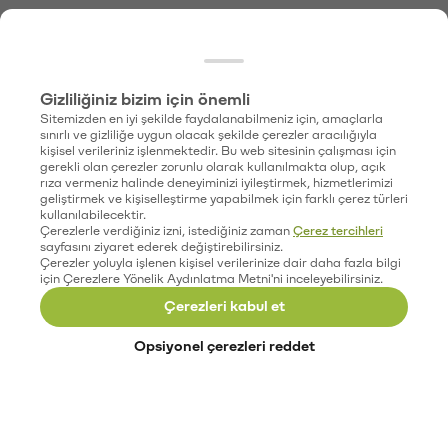
Gizliliğiniz bizim için önemli
Sitemizden en iyi şekilde faydalanabilmeniz için, amaçlarla
sınırlı ve gizliliğe uygun olacak şekilde çerezler aracılığıyla
kişisel verileriniz işlenmektedir. Bu web sitesinin çalışması için
gerekli olan çerezler zorunlu olarak kullanılmakta olup, açık
rıza vermeniz halinde deneyiminizi iyileştirmek, hizmetlerimizi
geliştirmek ve kişiselleştirme yapabilmek için farklı çerez türleri
kullanılabilecektir.
Çerezlerle verdiğiniz izni, istediğiniz zaman
Çerez tercihleri
sayfasını ziyaret ederek değiştirebilirsiniz.
Çerezler yoluyla işlenen kişisel verilerinize dair daha fazla bilgi
için Çerezlere Yönelik Aydınlatma Metni'ni inceleyebilirsiniz.
Çerezleri kabul et
Opsiyonel çerezleri reddet