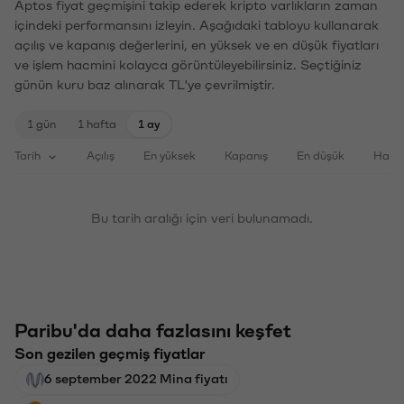
Aptos fiyat geçmişini takip ederek kripto varlıkların zaman
içindeki performansını izleyin. Aşağıdaki tabloyu kullanarak
açılış ve kapanış değerlerini, en yüksek ve en düşük fiyatları
ve işlem hacmini kolayca görüntüleyebilirsiniz. Seçtiğiniz
günün kuru baz alınarak TL'ye çevrilmiştir.
1 gün
1 hafta
1 ay
Tarih
Açılış
En yüksek
Kapanış
En düşük
Haci
Bu tarih aralığı için veri bulunamadı.
Paribu'da daha fazlasını keşfet
Son gezilen geçmiş fiyatlar
6 september 2022 Mina fiyatı