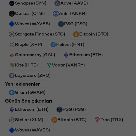
Synapse (SYN)
Aave (AAVE)
Cartesi (CTSI)
Ankr (ANKR)
Waves (WAVES)
PSG (PSG)
Stargate Finance (STG)
Bitcoin (BTC)
Ripple (XRP)
Helium (HNT)
Galatasaray (GAL)
Ethereum (ETH)
Kite (KITE)
Vanar (VANRY)
LayerZero (ZRO)
Yeni eklenenler
Gram (GRAM)
Günün öne çıkanları
Ethereum (ETH)
PSG (PSG)
Stellar (XLM)
Bitcoin (BTC)
Tron (TRX)
Waves (WAVES)