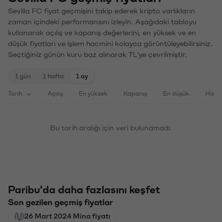
Sevilla FC fiyat geçmişini takip ederek kripto varlıkların
zaman içindeki performansını izleyin. Aşağıdaki tabloyu
kullanarak açılış ve kapanış değerlerini, en yüksek ve en
düşük fiyatları ve işlem hacmini kolayca görüntüleyebilirsiniz.
Seçtiğiniz günün kuru baz alınarak TL'ye çevrilmiştir.
1 gün
1 hafta
1 ay
Tarih
Açılış
En yüksek
Kapanış
En düşük
Haci
Bu tarih aralığı için veri bulunamadı.
Paribu'da daha fazlasını keşfet
Son gezilen geçmiş fiyatlar
26 Mart 2024 Mina fiyatı