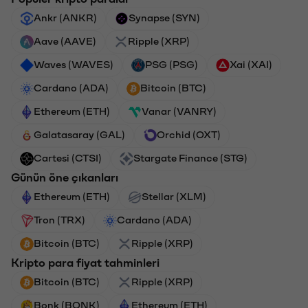
Ankr (ANKR)
Synapse (SYN)
Aave (AAVE)
Ripple (XRP)
Waves (WAVES)
PSG (PSG)
Xai (XAI)
Cardano (ADA)
Bitcoin (BTC)
Ethereum (ETH)
Vanar (VANRY)
Galatasaray (GAL)
Orchid (OXT)
Cartesi (CTSI)
Stargate Finance (STG)
Günün öne çıkanları
Ethereum (ETH)
Stellar (XLM)
Tron (TRX)
Cardano (ADA)
Bitcoin (BTC)
Ripple (XRP)
Kripto para fiyat tahminleri
Bitcoin (BTC)
Ripple (XRP)
Bonk (BONK)
Ethereum (ETH)