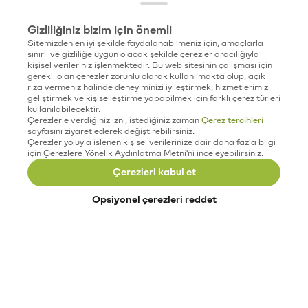
Gizliliğiniz bizim için önemli
Sitemizden en iyi şekilde faydalanabilmeniz için, amaçlarla
sınırlı ve gizliliğe uygun olacak şekilde çerezler aracılığıyla
kişisel verileriniz işlenmektedir. Bu web sitesinin çalışması için
gerekli olan çerezler zorunlu olarak kullanılmakta olup, açık
rıza vermeniz halinde deneyiminizi iyileştirmek, hizmetlerimizi
geliştirmek ve kişiselleştirme yapabilmek için farklı çerez türleri
kullanılabilecektir.
Çerezlerle verdiğiniz izni, istediğiniz zaman
Çerez tercihleri
sayfasını ziyaret ederek değiştirebilirsiniz.
Çerezler yoluyla işlenen kişisel verilerinize dair daha fazla bilgi
için Çerezlere Yönelik Aydınlatma Metni'ni inceleyebilirsiniz.
Çerezleri kabul et
Opsiyonel çerezleri reddet
Paribu’yu keşfet
Eğitimler