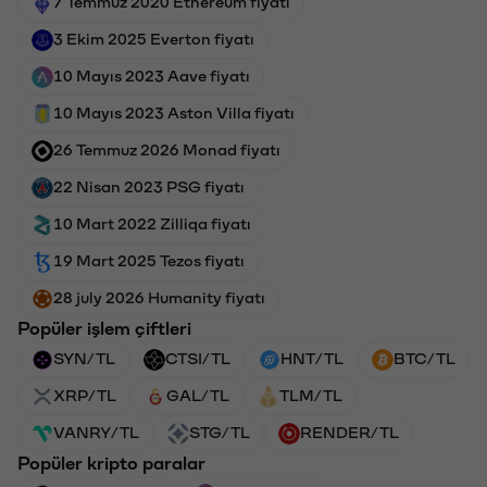
7 Temmuz 2020 Ethereum fiyatı
3 Ekim 2025 Everton fiyatı
10 Mayıs 2023 Aave fiyatı
10 Mayıs 2023 Aston Villa fiyatı
26 Temmuz 2026 Monad fiyatı
22 Nisan 2023 PSG fiyatı
10 Mart 2022 Zilliqa fiyatı
19 Mart 2025 Tezos fiyatı
28 july 2026 Humanity fiyatı
Popüler işlem çiftleri
SYN/TL
CTSI/TL
HNT/TL
BTC/TL
XRP/TL
GAL/TL
TLM/TL
VANRY/TL
STG/TL
RENDER/TL
Popüler kripto paralar