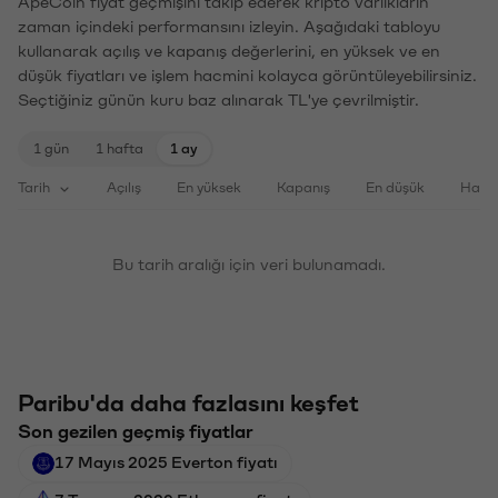
ApeCoin fiyat geçmişini takip ederek kripto varlıkların
zaman içindeki performansını izleyin. Aşağıdaki tabloyu
kullanarak açılış ve kapanış değerlerini, en yüksek ve en
düşük fiyatları ve işlem hacmini kolayca görüntüleyebilirsiniz.
Seçtiğiniz günün kuru baz alınarak TL'ye çevrilmiştir.
1 gün
1 hafta
1 ay
Tarih
Açılış
En yüksek
Kapanış
En düşük
Haci
Bu tarih aralığı için veri bulunamadı.
Paribu'da daha fazlasını keşfet
Son gezilen geçmiş fiyatlar
17 Mayıs 2025 Everton fiyatı