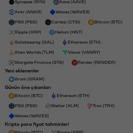
Synapse (SYN)
Aave (AAVE)
Ankr (ANKR)
Waves (WAVES)
PSG (PSG)
Cartesi (CTSI)
Bitcoin (BTC)
Ripple (XRP)
Helium (HNT)
Galatasaray (GAL)
Ethereum (ETH)
Alien Worlds (TLM)
Vanar (VANRY)
Stargate Finance (STG)
Render (RENDER)
Yeni eklenenler
Gram (GRAM)
Günün öne çıkanları
Bitcoin (BTC)
Ethereum (ETH)
PSG (PSG)
Stellar (XLM)
Tron (TRX)
Waves (WAVES)
Kripto para fiyat tahminleri
Bitcoin (BTC)
Ripple (XRP)