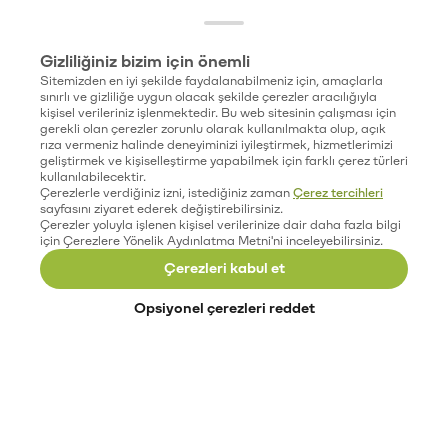
Gizliliğiniz bizim için önemli
Sitemizden en iyi şekilde faydalanabilmeniz için, amaçlarla
sınırlı ve gizliliğe uygun olacak şekilde çerezler aracılığıyla
kişisel verileriniz işlenmektedir. Bu web sitesinin çalışması için
gerekli olan çerezler zorunlu olarak kullanılmakta olup, açık
rıza vermeniz halinde deneyiminizi iyileştirmek, hizmetlerimizi
geliştirmek ve kişiselleştirme yapabilmek için farklı çerez türleri
kullanılabilecektir.
Çerezlerle verdiğiniz izni, istediğiniz zaman
Çerez tercihleri
sayfasını ziyaret ederek değiştirebilirsiniz.
Çerezler yoluyla işlenen kişisel verilerinize dair daha fazla bilgi
için Çerezlere Yönelik Aydınlatma Metni'ni inceleyebilirsiniz.
Çerezleri kabul et
Opsiyonel çerezleri reddet