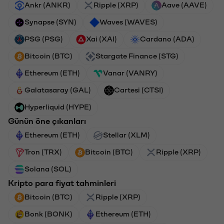
Ankr (ANKR)
Ripple (XRP)
Aave (AAVE)
Synapse (SYN)
Waves (WAVES)
PSG (PSG)
Xai (XAI)
Cardano (ADA)
Bitcoin (BTC)
Stargate Finance (STG)
Ethereum (ETH)
Vanar (VANRY)
Galatasaray (GAL)
Cartesi (CTSI)
Hyperliquid (HYPE)
Günün öne çıkanları
Ethereum (ETH)
Stellar (XLM)
Tron (TRX)
Bitcoin (BTC)
Ripple (XRP)
Solana (SOL)
Kripto para fiyat tahminleri
Bitcoin (BTC)
Ripple (XRP)
Bonk (BONK)
Ethereum (ETH)