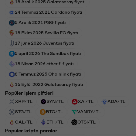
18 Aralık 2025 Galatasaray fiyatı
24 Temmuz 2021 Cardano fiyatı
5 Aralık 2021 PSG fiyatı
18 Ekim 2025 Sevilla FC fiyatı
17 june 2026 Juventus fiyatı
5 april 2026 The Sandbox fiyatı
18 Nisan 2026 ether.fi fiyatı
8 Temmuz 2025 Chainlink fiyatı
16 Eylül 2022 Galatasaray fiyatı
Popüler işlem çiftleri
XRP/TL
SYN/TL
XAI/TL
ADA/TL
STG/TL
BTC/TL
VANRY/TL
GAL/TL
ETH/TL
CTSI/TL
Popüler kripto paralar