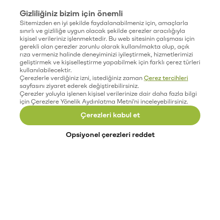
Gizliliğiniz bizim için önemli
Sitemizden en iyi şekilde faydalanabilmeniz için, amaçlarla
sınırlı ve gizliliğe uygun olacak şekilde çerezler aracılığıyla
kişisel verileriniz işlenmektedir. Bu web sitesinin çalışması için
gerekli olan çerezler zorunlu olarak kullanılmakta olup, açık
rıza vermeniz halinde deneyiminizi iyileştirmek, hizmetlerimizi
geliştirmek ve kişiselleştirme yapabilmek için farklı çerez türleri
kullanılabilecektir.
Çerezlerle verdiğiniz izni, istediğiniz zaman
Çerez tercihleri
sayfasını ziyaret ederek değiştirebilirsiniz.
Çerezler yoluyla işlenen kişisel verilerinize dair daha fazla bilgi
için Çerezlere Yönelik Aydınlatma Metni'ni inceleyebilirsiniz.
Çerezleri kabul et
Opsiyonel çerezleri reddet
Paribu’yu keşfet
Eğitimler