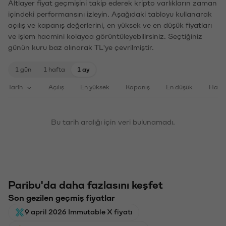
Altlayer fiyat geçmişini takip ederek kripto varlıkların zaman
içindeki performansını izleyin. Aşağıdaki tabloyu kullanarak
açılış ve kapanış değerlerini, en yüksek ve en düşük fiyatları
ve işlem hacmini kolayca görüntüleyebilirsiniz. Seçtiğiniz
günün kuru baz alınarak TL'ye çevrilmiştir.
1 gün
1 hafta
1 ay
Tarih
Açılış
En yüksek
Kapanış
En düşük
Haci
Bu tarih aralığı için veri bulunamadı.
Paribu'da daha fazlasını keşfet
Son gezilen geçmiş fiyatlar
9 april 2026 Immutable X fiyatı