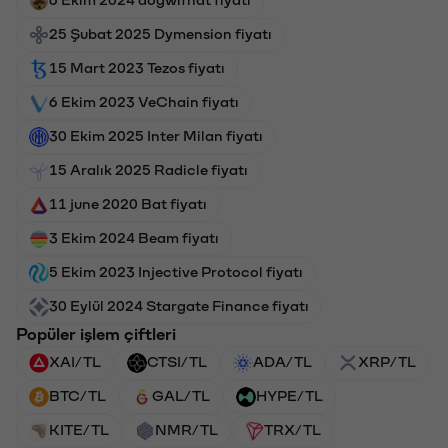
25 Şubat 2025 Dymension fiyatı
15 Mart 2023 Tezos fiyatı
6 Ekim 2023 VeChain fiyatı
30 Ekim 2025 Inter Milan fiyatı
15 Aralık 2025 Radicle fiyatı
11 june 2020 Bat fiyatı
3 Ekim 2024 Beam fiyatı
5 Ekim 2023 Injective Protocol fiyatı
30 Eylül 2024 Stargate Finance fiyatı
Popüler işlem çiftleri
XAI/TL
CTSI/TL
ADA/TL
XRP/TL
BTC/TL
GAL/TL
HYPE/TL
KITE/TL
NMR/TL
TRX/TL