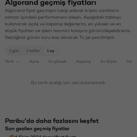
Algorand geçmiş fiyatları
Algorand fiyat geçmişini takip ederek kripto varlıkların
zaman içindeki performansını izleyin. Aşağıdaki tabloyu
kullanarak açılış ve kapanış değerlerini, en yüksek ve en
düşük fiyatları ve işlem hacmini kolayca görüntüleyebilirsiniz.
Seçtiğiniz günün kuru baz alınarak TL'ye çevrilmiştir.
1 gün
1 hafta
1 ay
Tarih
Açılış
En yüksek
Kapanış
En düşük
Haci
Bu tarih aralığı için veri bulunamadı.
Paribu'da daha fazlasını keşfet
Son gezilen geçmiş fiyatlar
6 Ekim 2024 dogwifhat fiyatı