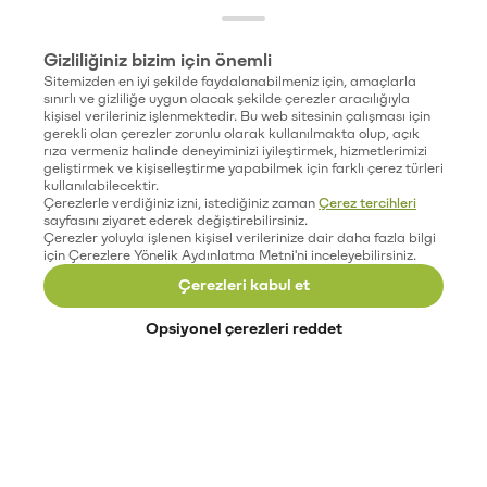
Gizliliğiniz bizim için önemli
Sitemizden en iyi şekilde faydalanabilmeniz için, amaçlarla
sınırlı ve gizliliğe uygun olacak şekilde çerezler aracılığıyla
kişisel verileriniz işlenmektedir. Bu web sitesinin çalışması için
gerekli olan çerezler zorunlu olarak kullanılmakta olup, açık
rıza vermeniz halinde deneyiminizi iyileştirmek, hizmetlerimizi
geliştirmek ve kişiselleştirme yapabilmek için farklı çerez türleri
kullanılabilecektir.
Çerezlerle verdiğiniz izni, istediğiniz zaman
Çerez tercihleri
sayfasını ziyaret ederek değiştirebilirsiniz.
Çerezler yoluyla işlenen kişisel verilerinize dair daha fazla bilgi
için Çerezlere Yönelik Aydınlatma Metni'ni inceleyebilirsiniz.
Çerezleri kabul et
Opsiyonel çerezleri reddet
Paribu’yu keşfet