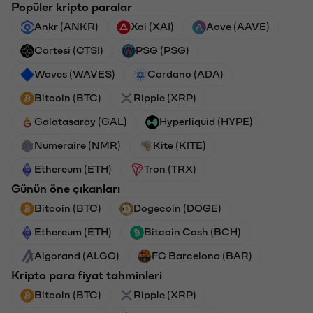
Popüler kripto paralar
Ankr (ANKR)
Xai (XAI)
Aave (AAVE)
Cartesi (CTSI)
PSG (PSG)
Waves (WAVES)
Cardano (ADA)
Bitcoin (BTC)
Ripple (XRP)
Galatasaray (GAL)
Hyperliquid (HYPE)
Numeraire (NMR)
Kite (KITE)
Ethereum (ETH)
Tron (TRX)
Günün öne çıkanları
Bitcoin (BTC)
Dogecoin (DOGE)
Ethereum (ETH)
Bitcoin Cash (BCH)
Algorand (ALGO)
FC Barcelona (BAR)
Kripto para fiyat tahminleri
Bitcoin (BTC)
Ripple (XRP)