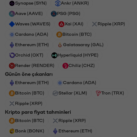
Synapse (SYN)
Ankr (ANKR)
Aave (AAVE)
PSG (PSG)
Waves (WAVES)
Xai (XAI)
Ripple (XRP)
Cardano (ADA)
Bitcoin (BTC)
Ethereum (ETH)
Galatasaray (GAL)
Orchid (OXT)
Hyperliquid (HYPE)
Render (RENDER)
Chiliz (CHZ)
Günün öne çıkanları
Ethereum (ETH)
Cardano (ADA)
Bitcoin (BTC)
Stellar (XLM)
Tron (TRX)
Ripple (XRP)
Kripto para fiyat tahminleri
Bitcoin (BTC)
Ripple (XRP)
Bonk (BONK)
Ethereum (ETH)