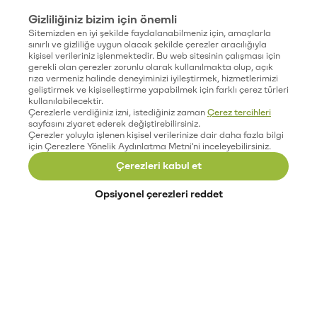
Gizliliğiniz bizim için önemli
Sitemizden en iyi şekilde faydalanabilmeniz için, amaçlarla
sınırlı ve gizliliğe uygun olacak şekilde çerezler aracılığıyla
kişisel verileriniz işlenmektedir. Bu web sitesinin çalışması için
gerekli olan çerezler zorunlu olarak kullanılmakta olup, açık
rıza vermeniz halinde deneyiminizi iyileştirmek, hizmetlerimizi
geliştirmek ve kişiselleştirme yapabilmek için farklı çerez türleri
kullanılabilecektir.
Çerezlerle verdiğiniz izni, istediğiniz zaman
Çerez tercihleri
sayfasını ziyaret ederek değiştirebilirsiniz.
Çerezler yoluyla işlenen kişisel verilerinize dair daha fazla bilgi
için Çerezlere Yönelik Aydınlatma Metni'ni inceleyebilirsiniz.
Çerezleri kabul et
Opsiyonel çerezleri reddet
Paribu’yu keşfet
Eğitimler