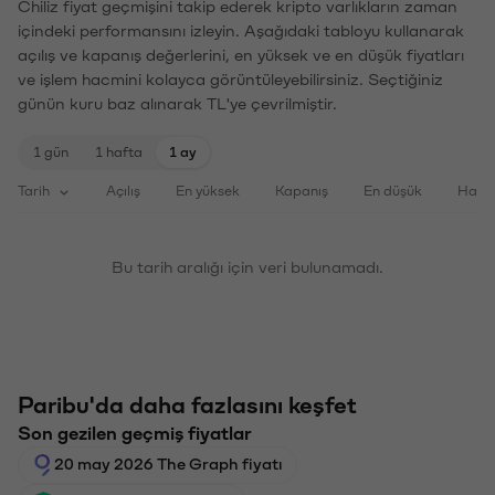
Chiliz fiyat geçmişini takip ederek kripto varlıkların zaman
içindeki performansını izleyin. Aşağıdaki tabloyu kullanarak
açılış ve kapanış değerlerini, en yüksek ve en düşük fiyatları
ve işlem hacmini kolayca görüntüleyebilirsiniz. Seçtiğiniz
günün kuru baz alınarak TL'ye çevrilmiştir.
1 gün
1 hafta
1 ay
Tarih
Açılış
En yüksek
Kapanış
En düşük
Haci
Bu tarih aralığı için veri bulunamadı.
Paribu'da daha fazlasını keşfet
Son gezilen geçmiş fiyatlar
20 may 2026 The Graph fiyatı