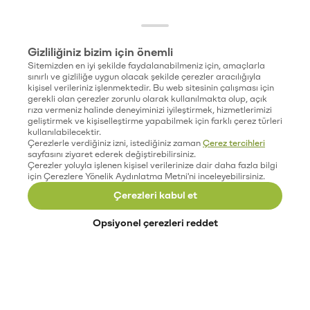
Gizliliğiniz bizim için önemli
Sitemizden en iyi şekilde faydalanabilmeniz için, amaçlarla
sınırlı ve gizliliğe uygun olacak şekilde çerezler aracılığıyla
kişisel verileriniz işlenmektedir. Bu web sitesinin çalışması için
gerekli olan çerezler zorunlu olarak kullanılmakta olup, açık
rıza vermeniz halinde deneyiminizi iyileştirmek, hizmetlerimizi
geliştirmek ve kişiselleştirme yapabilmek için farklı çerez türleri
kullanılabilecektir.
Çerezlerle verdiğiniz izni, istediğiniz zaman
Çerez tercihleri
sayfasını ziyaret ederek değiştirebilirsiniz.
Çerezler yoluyla işlenen kişisel verilerinize dair daha fazla bilgi
için Çerezlere Yönelik Aydınlatma Metni'ni inceleyebilirsiniz.
Çerezleri kabul et
Opsiyonel çerezleri reddet