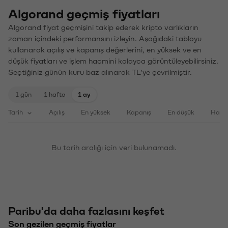
Algorand geçmiş fiyatları
Algorand fiyat geçmişini takip ederek kripto varlıkların
zaman içindeki performansını izleyin. Aşağıdaki tabloyu
kullanarak açılış ve kapanış değerlerini, en yüksek ve en
düşük fiyatları ve işlem hacmini kolayca görüntüleyebilirsiniz.
Seçtiğiniz günün kuru baz alınarak TL'ye çevrilmiştir.
1 gün
1 hafta
1 ay
Tarih
Açılış
En yüksek
Kapanış
En düşük
Haci
Bu tarih aralığı için veri bulunamadı.
Paribu'da daha fazlasını keşfet
Son gezilen geçmiş fiyatlar