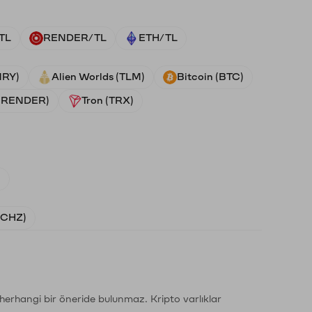
TL
RENDER/TL
ETH/TL
NRY)
Alien Worlds (TLM)
Bitcoin (BTC)
 (RENDER)
Tron (TRX)
)
 (CHZ)
li herhangi bir öneride bulunmaz. Kripto varlıklar