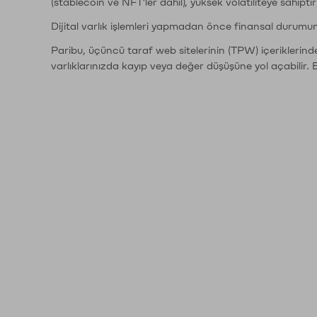
(stablecoin ve NFT'ler dahil), yüksek volatiliteye sahipti
Dijital varlık işlemleri yapmadan önce finansal durumu
Paribu, üçüncü taraf web sitelerinin (TPW) içeriklerin
varlıklarınızda kayıp veya değer düşüşüne yol açabilir. 