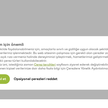
im için önemli
kilde faydalanabilmeniz için, amaçlarla sınırlı ve gizliliğe uygun olacak şekild
 verileriniz işlenmektedir. Bu web sitesinin çalışması için gerekli olan çerezler 
açık rıza vermeniz halinde deneyiminizi iyileştirmek, hizmetlerimizi geliştirmek
lı çerez türleri kullanılabilecektir.
iz izni, istediğiniz zaman
Çerez tercihleri
sayfasını ziyaret ederek değiştirebilir
enen kişisel verilerinize dair daha fazla bilgi için Çerezlere Yönelik Aydınlatma
l et
Opsiyonel çerezleri reddet