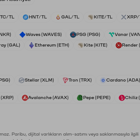
TC/TL
HNT/TL
GAL/TL
KITE/TL
XRP/
ANKR)
Waves (WAVES)
PSG (PSG)
Vanar (VA
ray (GAL)
Ethereum (ETH)
Kite (KITE)
Render
PSG)
Stellar (XLM)
Tron (TRX)
Cardano (ADA
 (XRP)
Avalanche (AVAX)
Pepe (PEPE)
Chiliz
şımaz. Paribu, dijital varlıkların alım-satımı veya saklanmasıyla ilgi