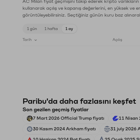
AC Milan fiyat geçmişini takip ederek kripto varlıkları
kullanarak açılış ve kapanış değerlerini, en yüksek ve e
görüntüleyebilirsiniz. Seçtiğiniz günün kuru baz alınarak
1 gün
1 hafta
1 ay
Tarih
Açılış
Paribu'da daha fazlasını keşfet
Son gezilen geçmiş fiyatlar
7 Mart 2026 Official Trump fiyatı
11 Nisan 
30 Kasım 2024 Arkham fiyatı
31 july 2026 A
10 Haziran 2024 Bat fiyatı
25 Ocak 2025 Sta