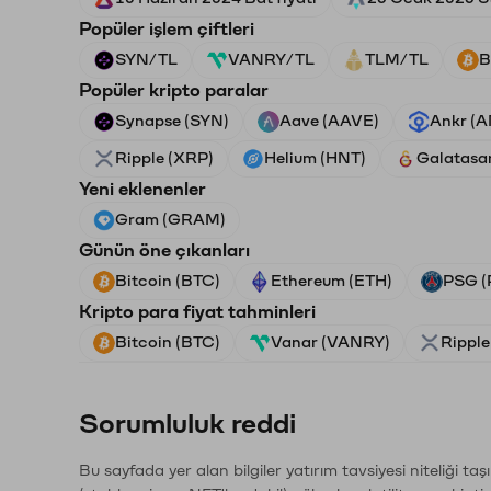
Popüler işlem çiftleri
SYN/TL
VANRY/TL
TLM/TL
B
Popüler kripto paralar
Synapse (SYN)
Aave (AAVE)
Ankr (
Ripple (XRP)
Helium (HNT)
Galatasa
Yeni eklenenler
Gram (GRAM)
Günün öne çıkanları
Bitcoin (BTC)
Ethereum (ETH)
PSG (
Kripto para fiyat tahminleri
Bitcoin (BTC)
Vanar (VANRY)
Ripple
Sorumluluk reddi
Bu sayfada yer alan bilgiler yatırım tavsiyesi niteliği ta