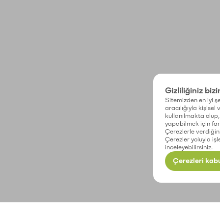
Gizliliğiniz biz
Sitemizden en iyi şe
aracılığıyla kişisel
kullanılmakta olup, 
yapabilmek için fark
Çerezlerle verdiğin
Çerezler yoluyla işl
inceleyebilirsiniz.
Çerezleri kabu