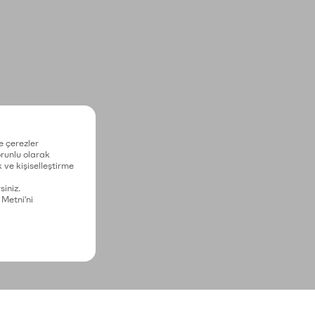
e çerezler
zorunlu olarak
 ve kişiselleştirme
siniz.
 Metni'ni