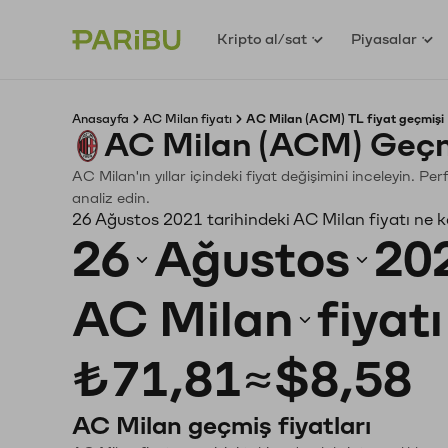
Kripto al/sat
Piyasalar
Anasayfa
AC Milan fiyatı
AC Milan (ACM) TL fiyat geçmişi
AC Milan (ACM) Geçm
AC Milan'ın yıllar içindeki fiyat değişimini inceleyin. P
analiz edin.
26 Ağustos 2021 tarihindeki AC Milan fiyatı ne 
26
Ağustos
20
AC Milan
fiyat
₺71,81
≈
$8,58
AC Milan geçmiş fiyatları