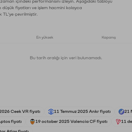
n zaman içindeki performansını izleyin. Aşağıdaki tabloyu
n düşük fiyatları ve işlem hacmini kolayca
 TL'ye çevrilmiştir.
En yüksek
Kapanış
Bu tarih aralığı için veri bulunamadı.
2026 Ceek VR fiyatı
11 Temmuz 2025 Ankr fiyatı
21 
ptos fiyatı
19 october 2025 Valencia CF fiyatı
11 de
r Atlas fiyatı