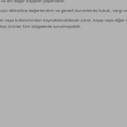
r ve ani değer kayıpları yaşanabilir.
nuzu dikkatlice değerlendirin ve gerekli durumlarda hukuk, vergi v
den veya kullanımından kaynaklanabilecek zarar, kayıp veya diğer 
Bazı ürünler tüm bölgelerde sunulmayabilir.