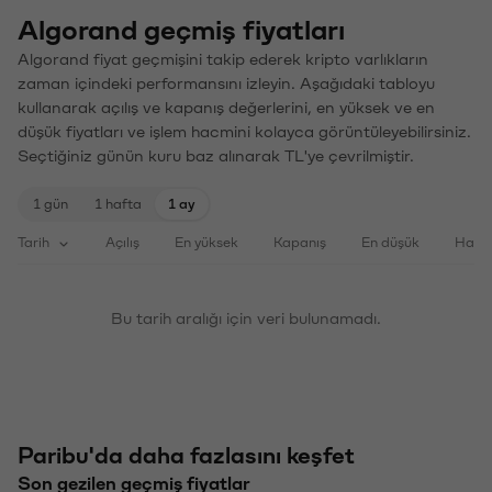
Algorand geçmiş fiyatları
Algorand fiyat geçmişini takip ederek kripto varlıkların
zaman içindeki performansını izleyin. Aşağıdaki tabloyu
kullanarak açılış ve kapanış değerlerini, en yüksek ve en
düşük fiyatları ve işlem hacmini kolayca görüntüleyebilirsiniz.
Seçtiğiniz günün kuru baz alınarak TL'ye çevrilmiştir.
1 gün
1 hafta
1 ay
Tarih
Açılış
En yüksek
Kapanış
En düşük
Haci
Bu tarih aralığı için veri bulunamadı.
Paribu'da daha fazlasını keşfet
Son gezilen geçmiş fiyatlar