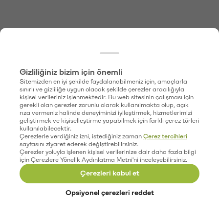
Gizliliğiniz bizim için önemli
Sitemizden en iyi şekilde faydalanabilmeniz için, amaçlarla
sınırlı ve gizliliğe uygun olacak şekilde çerezler aracılığıyla
kişisel verileriniz işlenmektedir. Bu web sitesinin çalışması için
gerekli olan çerezler zorunlu olarak kullanılmakta olup, açık
rıza vermeniz halinde deneyiminizi iyileştirmek, hizmetlerimizi
geliştirmek ve kişiselleştirme yapabilmek için farklı çerez türleri
kullanılabilecektir.
Çerezlerle verdiğiniz izni, istediğiniz zaman
Çerez tercihleri
sayfasını ziyaret ederek değiştirebilirsiniz.
Çerezler yoluyla işlenen kişisel verilerinize dair daha fazla bilgi
için Çerezlere Yönelik Aydınlatma Metni'ni inceleyebilirsiniz.
Çerezleri kabul et
Opsiyonel çerezleri reddet