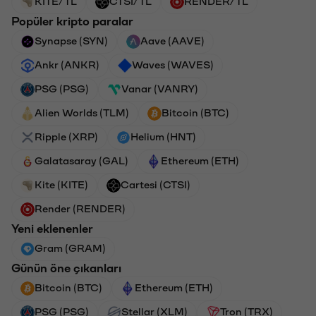
KITE/TL
CTSI/TL
RENDER/TL
Popüler kripto paralar
Synapse (SYN)
Aave (AAVE)
Ankr (ANKR)
Waves (WAVES)
PSG (PSG)
Vanar (VANRY)
Alien Worlds (TLM)
Bitcoin (BTC)
Ripple (XRP)
Helium (HNT)
Galatasaray (GAL)
Ethereum (ETH)
Kite (KITE)
Cartesi (CTSI)
Render (RENDER)
Yeni eklenenler
Gram (GRAM)
Günün öne çıkanları
Bitcoin (BTC)
Ethereum (ETH)
PSG (PSG)
Stellar (XLM)
Tron (TRX)