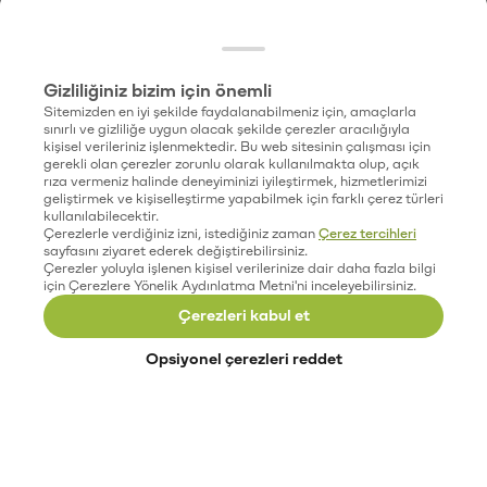
Gizliliğiniz bizim için önemli
Sitemizden en iyi şekilde faydalanabilmeniz için, amaçlarla
sınırlı ve gizliliğe uygun olacak şekilde çerezler aracılığıyla
kişisel verileriniz işlenmektedir. Bu web sitesinin çalışması için
gerekli olan çerezler zorunlu olarak kullanılmakta olup, açık
rıza vermeniz halinde deneyiminizi iyileştirmek, hizmetlerimizi
geliştirmek ve kişiselleştirme yapabilmek için farklı çerez türleri
kullanılabilecektir.
Çerezlerle verdiğiniz izni, istediğiniz zaman
Çerez tercihleri
sayfasını ziyaret ederek değiştirebilirsiniz.
Çerezler yoluyla işlenen kişisel verilerinize dair daha fazla bilgi
için Çerezlere Yönelik Aydınlatma Metni'ni inceleyebilirsiniz.
Çerezleri kabul et
Opsiyonel çerezleri reddet