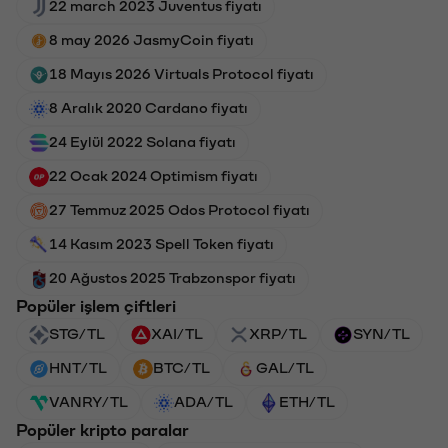
22 march 2023 Juventus fiyatı
8 may 2026 JasmyCoin fiyatı
18 Mayıs 2026 Virtuals Protocol fiyatı
8 Aralık 2020 Cardano fiyatı
24 Eylül 2022 Solana fiyatı
22 Ocak 2024 Optimism fiyatı
27 Temmuz 2025 Odos Protocol fiyatı
14 Kasım 2023 Spell Token fiyatı
20 Ağustos 2025 Trabzonspor fiyatı
Popüler işlem çiftleri
STG/TL
XAI/TL
XRP/TL
SYN/TL
HNT/TL
BTC/TL
GAL/TL
VANRY/TL
ADA/TL
ETH/TL
Popüler kripto paralar