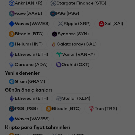
Ankr (ANKR)
Stargate Finance (STG)
Aave (AAVE)
PSG (PSG)
Waves (WAVES)
Ripple (XRP)
Xai (XAI)
Bitcoin (BTC)
Synapse (SYN)
Helium (HNT)
Galatasaray (GAL)
Ethereum (ETH)
Vanar (VANRY)
Cardano (ADA)
Orchid (OXT)
Yeni eklenenler
Gram (GRAM)
Günün öne çıkanları
Ethereum (ETH)
Stellar (XLM)
PSG (PSG)
Bitcoin (BTC)
Tron (TRX)
Waves (WAVES)
Kripto para fiyat tahminleri