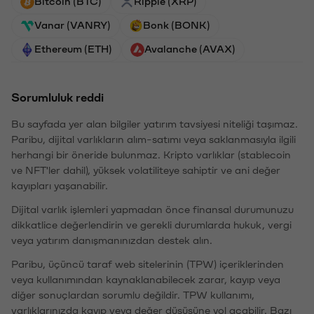
Bitcoin (BTC)
Ripple (XRP)
Vanar (VANRY)
Bonk (BONK)
Ethereum (ETH)
Avalanche (AVAX)
Sorumluluk reddi
Bu sayfada yer alan bilgiler yatırım tavsiyesi niteliği taşımaz.
Paribu, dijital varlıkların alım-satımı veya saklanmasıyla ilgili
herhangi bir öneride bulunmaz. Kripto varlıklar (stablecoin
ve NFT'ler dahil), yüksek volatiliteye sahiptir ve ani değer
kayıpları yaşanabilir.
Dijital varlık işlemleri yapmadan önce finansal durumunuzu
dikkatlice değerlendirin ve gerekli durumlarda hukuk, vergi
veya yatırım danışmanınızdan destek alın.
Paribu, üçüncü taraf web sitelerinin (TPW) içeriklerinden
veya kullanımından kaynaklanabilecek zarar, kayıp veya
diğer sonuçlardan sorumlu değildir. TPW kullanımı,
varlıklarınızda kayıp veya değer düşüşüne yol açabilir. Bazı