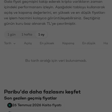
Gala fiyat geçmişini takip ederek kripto varlıkların zaman
içindeki performansını izleyin. Aşağıdaki tabloyu kullanarak
açılış ve kapanış değerlerini, en yüksek ve en düşük fiyatları
ve işlem hacmini kolayca görüntüleyebilirsiniz. Seçtiğiniz
günün kuru baz alınarak TL'ye çevrilmiştir.
1 gün
1 hafta
1 ay
Tarih
Açılış
En yüksek
Kapanış
En düşük
Haci
Bu tarih aralığı için veri bulunamadı.
Paribu'da daha fazlasını keşfet
Son gezilen geçmiş fiyatlar
26 Temmuz 2026 Kaito fiyatı