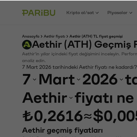
Kripto al/sat
Piyasalar
Anasayfa
Aethir fiyatı
Aethir (ATH) TL fiyat geçmişi
Aethir (ATH) Geçmiş 
Aethir'in yıllar içindeki fiyat değişimini inceleyin. Per
analiz edin.
7 Mart 2026 tarihindeki Aethir fiyatı ne kadardı?
7
Mart
2026
t
Aethir
fiyatı n
₺0,2616
≈
$0,00
Aethir geçmiş fiyatları