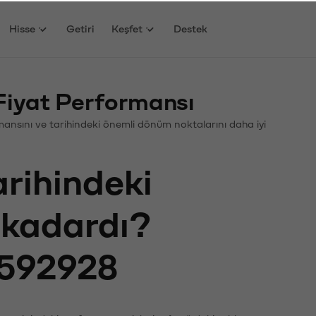
Hisse
Getiri
Keşfet
Destek
Fiyat Performansı
formansını ve tarihindeki önemli dönüm noktalarını daha iyi
arihindeki
e kadardı?
592928