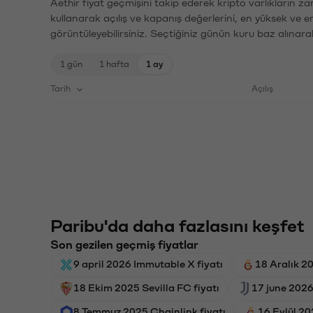
Aethir fiyat geçmişini takip ederek kripto varlıkların z
kullanarak açılış ve kapanış değerlerini, en yüksek ve e
görüntüleyebilirsiniz. Seçtiğiniz günün kuru baz alınarak
1 gün
1 hafta
1 ay
Tarih
Açılış
Paribu'da daha fazlasını keşfet
Son gezilen geçmiş fiyatlar
9 april 2026 Immutable X fiyatı
18 Aralık 2
18 Ekim 2025 Sevilla FC fiyatı
17 june 2026
8 Temmuz 2025 Chainlink fiyatı
16 Eylül 20