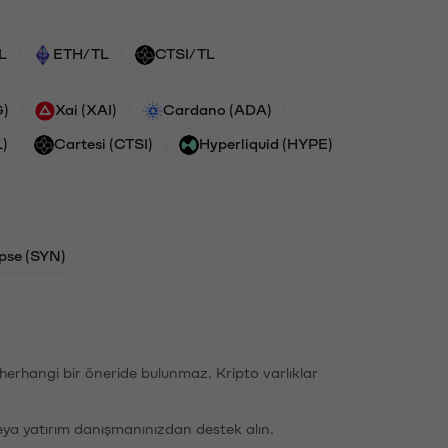
L
ETH/TL
CTSI/TL
G)
Xai (XAI)
Cardano (ADA)
L)
Cartesi (CTSI)
Hyperliquid (HYPE)
pse (SYN)
li herhangi bir öneride bulunmaz. Kripto varlıklar
eya yatırım danışmanınızdan destek alın.