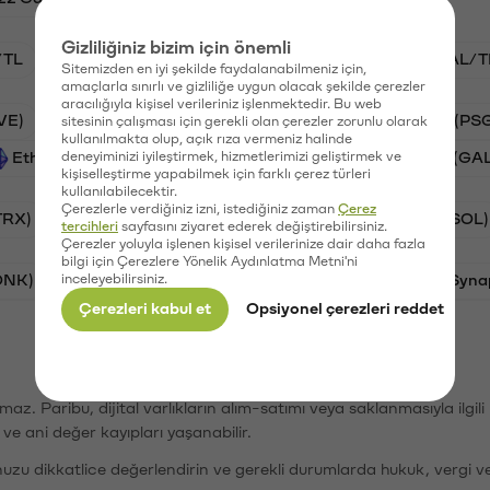
Gizliliğiniz bizim için önemli
/TL
STG/TL
BTC/TL
VANRY/TL
GAL/T
Sitemizden en iyi şekilde faydalanabilmeniz için,
amaçlarla sınırlı ve gizliliğe uygun olacak şekilde çerezler
aracılığıyla kişisel verileriniz işlenmektedir. Bu web
VE)
Synapse (SYN)
Waves (WAVES)
PSG (PS
sitesinin çalışması için gerekli olan çerezler zorunlu olarak
kullanılmakta olup, açık rıza vermeniz halinde
Ethereum (ETH)
deneyiminizi iyileştirmek, hizmetlerimizi geliştirmek ve
Vanar (VANRY)
Galatasaray (GA
kişiselleştirme yapabilmek için farklı çerez türleri
kullanılabilecektir.
Çerezlerle verdiğiniz izni, istediğiniz zaman
Çerez
TRX)
Bitcoin (BTC)
Ripple (XRP)
Solana (SOL)
tercihleri
sayfasını ziyaret ederek değiştirebilirsiniz.
Çerezler yoluyla işlenen kişisel verilerinize dair daha fazla
bilgi için Çerezlere Yönelik Aydınlatma Metni'ni
ONK)
inceleyebilirsiniz.
Ethereum (ETH)
Avalanche (AVAX)
Syna
Çerezleri kabul et
Opsiyonel çerezleri reddet
şımaz. Paribu, dijital varlıkların alım-satımı veya saklanmasıyla ilgi
r ve ani değer kayıpları yaşanabilir.
nuzu dikkatlice değerlendirin ve gerekli durumlarda hukuk, vergi v