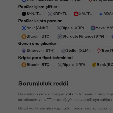
Popüler işlem çiftleri
SYN/TL
XRP/TL
XAI/TL
ADA
Popüler kripto paralar
Ankr (ANKR)
Ripple (XRP)
Aave (AA
Bitcoin (BTC)
Stargate Finance (STG)
Günün öne çıkanları
Ethereum (ETH)
Stellar (XLM)
Tron (
Kripto para fiyat tahminleri
Bitcoin (BTC)
Ripple (XRP)
Bonk (B
Sorumluluk reddi
Bu sayfada yer alan bilgiler yatırım tavsiyesi niteliği ta
(stablecoin ve NFT'ler dahil), yüksek volatiliteye sahipti
Dijital varlık işlemleri yapmadan önce finansal durumu